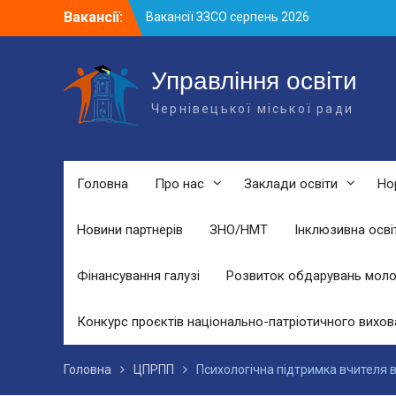
Skip
Вакансії:
Вакансії ЗЗСО серпень 2026
to
Вакансії ЗЗСО червень 2026
content
Вакансії у ЗДО та дошкільних
підрозділах ЗЗСО станом на 01.08.2026
Управління освіти
р.
Чернівецької міської ради
Головна
Про нас
Заклади освіти
Но
Новини партнерів
ЗНО/НМТ
Інклюзивна осві
Фінансування галузі
Розвиток обдарувань моло
Конкурс проєктів національно-патріотичного вихов
Головна
ЦПРПП
Психологічна підтримка вчителя 