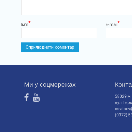
*
*
Ім’я
E-mail
Ми у соцмережах
Конта
58029 м.
вул. Гер
osvitacv
(0372) 5