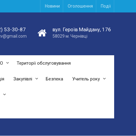
Новини
Оголошення
Події
) 53-30-87
вул. Героїв Майдану, 176
acv@gmail.com
58029 м. Чернівці
СО
Території обслуговування
ія
Закупівлі
Безпека
Учитель року