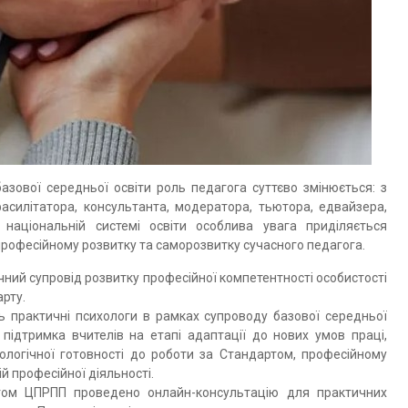
ової середньої освіти роль педагога суттєво змінюється: з
силітатора, консультанта, модератора, тьютора, едвайзера,
 національній системі освіти особлива увага приділяється
професійному розвитку та саморозвитку сучасного педагога.
ний супровід розвитку професійної компетентності особистості
рту.
ь практичні психологи в рамках супроводу базової середньої
підтримка вчителів на етапі адаптації до нових умов праці,
логічної готовності до роботи за Стандартом, професійному
й професійної діяльності.
гом ЦПРПП проведено онлайн-консультацію для практичних