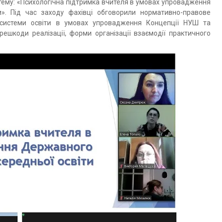
а тему: «Психологічна підтримка вчителя в умовах упровадження
и». Під час заходу фахівці обговорили нормативно-правове
а системи освіти в умовах упровадження Концепції НУШ та
решкоди реалізації, форми організації взаємодії практичного