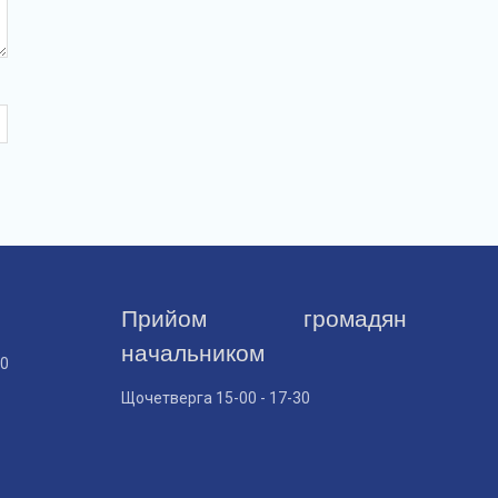
Прийом громадян
начальником
30
Щочетверга 15-00 - 17-30