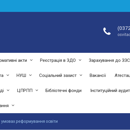
(0372
osvit
рмативні акти
Реєстрація в ЗДО
Зарахування до ЗЗ
та
НУШ
Соціальний захист
Вакансії
Атестац
ді
ЦПРПП
Бібліотечні фонди
Інституційний аудит
ання
в умовах реформування освіти