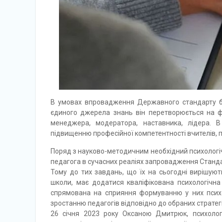
В умовах впровадження Державного стандарту баз
єдиного джерела знань він перетворюється на фа
менеджера, модератора, наставника, лідера. В
підвищенню професійної компетентності вчителів, 
Поряд з науково-методичним необхідний психологіч
педагога в сучасних реаліях запровадження Станда
Тому до тих завдань, що їх на сьогодні вирішуют
школи, має додатися кваліфікована психологічна 
спрямована на сприяння формуванню у них психо
зростанню педагогів відповідно до обраних стратегі
26 січня 2023 року Оксаною Дмитрюк, психоло