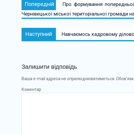
Попередній:
Попередній
Про формування попередньої 
записів
Чернівецької міської територіальної громади н
Наступний:
Наступний
Навчаємось кадровому ділов
Залишити відповідь
Ваша e-mail адреса не оприлюднюватиметься.
Обов’язк
Коментар