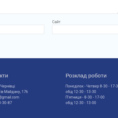
Сайт
кти
Розклад роботи
 Чернівці
Понеділок - Четвер 8-30 - 17-
оїв Майдану, 176
обід 12-30 - 13-30
@gmail.com
П'ятниця - 8-30 - 17-00
3-30-87
обід 12-30 - 13-00