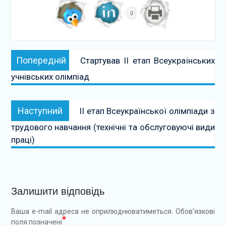
0
Навігація
Попередній:
Попередній
Стартував ІІ етап Всеукраїнських
записів
учнівських олімпіад
Наступний:
Наступний
ІІ етап Всеукраїнської олімпіади з
трудового навчання (технічні та обслуговуючі види
праці)
Залишити відповідь
Ваша e-mail адреса не оприлюднюватиметься.
Обов’язкові
*
поля позначені