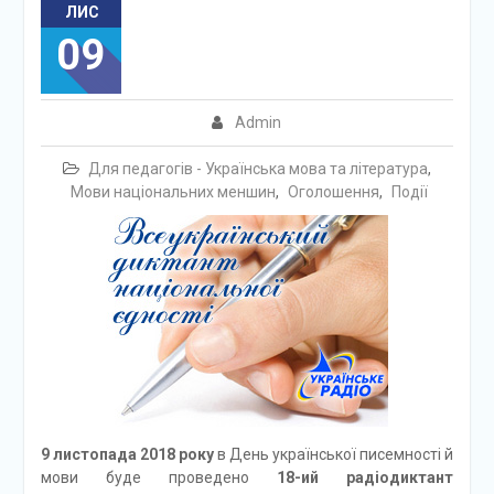
ЛИС
09
Admin
Для педагогів - Українська мова та література
,
Мови національних меншин
,
Оголошення
,
Події
9 листопада 2018 року
в День української писемності й
мови буде проведено
18-ий радіодиктант