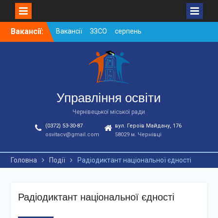
Skip
Вакансії:
Вакансії ЗЗСО серпень
to
2026
content
Вакансії ЗЗСО червень
2026
Вакансії у ЗДО та
дошкільних підрозділах
ЗЗСО станом на
Управління освіти
01.08.2026 р.
Чернівецької міської ради
(0372) 53-30-87
вул. Героїв Майдану, 176
osvitacv@gmail.com
58029 м. Чернівці
Головна
Події
Радіодиктант національної єдності
Радіодиктант національної єдності