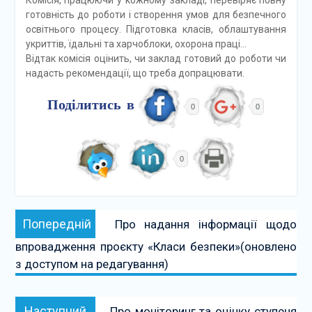
готовність до роботи і створення умов для безпечного
освітнього процесу. Підготовка класів, облаштування
укриттів, їдальні та харчоблоки, охорона праці…
Відтак комісія оцінить, чи заклад готовий до роботи чи
надасть рекомендації, що треба допрацювати.
Поділитись в
0
0
0
Навігація
Попередній:
Попередній
Про надання інформації щодо
записів
впровадження проєкту «Класи безпеки»(оновлено
з доступом на редагування)
Наступний:
Наступний
Про моніторинг та оцінку ступеня