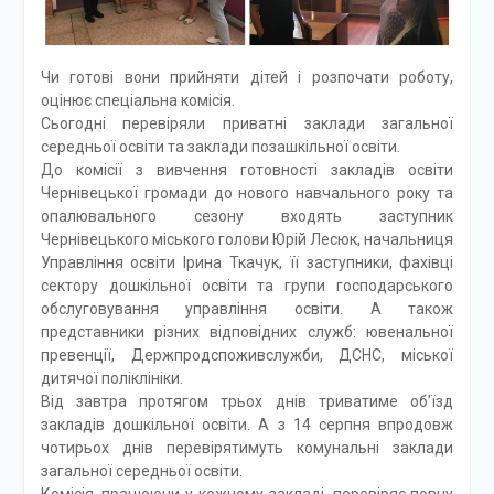
Чи готові вони прийняти дітей і розпочати роботу,
оцінює спеціальна комісія.
Сьогодні перевіряли приватні заклади загальної
середньої освіти та заклади позашкільної освіти.
До комісії з вивчення готовності закладів освіти
Чернівецької громади до нового навчального року та
опалювального сезону входять заступник
Чернівецького міського голови Юрій Лесюк, начальниця
Управління освіти Ірина Ткачук, її заступники, фахівці
сектору дошкільної освіти та групи господарського
обслуговування управління освіти. А також
представники різних відповідних служб: ювенальної
превенції, Держпродспоживслужби, ДСНС, міської
дитячої поліклініки.
Від завтра протягом трьох днів триватиме об’їзд
закладів дошкільної освіти. А з 14 серпня впродовж
чотирьох днів перевірятимуть комунальні заклади
загальної середньої освіти.
Комісія, працюючи у кожному закладі, перевіряє повну