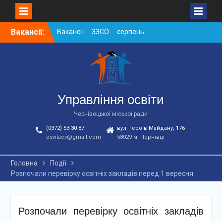
Skip
Вакансії:
Вакансії ЗЗСО серпень
to
2026
content
Вакансії ЗЗСО червень
2026
Вакансії у ЗДО та
дошкільних підрозділах
ЗЗСО станом на
Управління освіти
01.08.2026 р.
Чернівецької міської ради
(0372) 53-30-87
вул. Героїв Майдану, 176
osvitacv@gmail.com
58029 м. Чернівці
Головна
Події
Розпочали перевірку освітніх закладів перед 1 вересня
Розпочали перевірку освітніх закладів