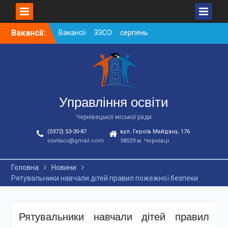
Skip
Вакансії:
Вакансії ЗЗСО серпень
to
2026
content
Вакансії ЗЗСО червень
2026
Вакансії у ЗДО та
дошкільних підрозділах
ЗЗСО станом на
Управління освіти
01.08.2026 р.
Чернівецької міської ради
(0372) 53-30-87
вул. Героїв Майдану, 176
osvitacv@gmail.com
58029 м. Чернівці
Головна
Новини
Рятувальники навчали дітей правил пожежної безпеки
Рятувальники навчали дітей правил