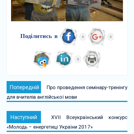
Поділитись в
0
0
0
Навігація
Попередній:
Попередній
Про проведення семінару-тренінгу
записів
для вчителів англійської мови
Наступний:
Наступний
XVІI Всеукраїнський конкурс
«Молодь – енергетиці України 2017»