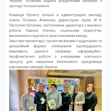
України. Установа надала роздатковий матеріал з
протидії тютюнопаління.
Команда Проєкту спільно із адміністрацією закладу
освіти, Починок Анжелою, директором ліцею №4,
Пастулою Наталією, заступником директора з виховної
роботи, Павлюк Олесею, соціальним педагогом,
висловлюють вдячність всім учасникам заходу.
Змістовні презентації, тренінгові вправи з аудиторією та
дискусійний формат спілкування підтверджують
важливість данного напрямку інформаційно-
профілактичної роботи з учасниками освітнього
процесу для зміцнення безпекового середовища
навчальних закладів України.