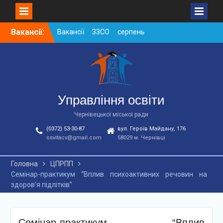
Skip
Вакансії:
Вакансії ЗЗСО серпень
to
2026
content
Вакансії ЗЗСО червень
2026
Вакансії у ЗДО та
дошкільних підрозділах
ЗЗСО станом на
Управління освіти
01.08.2026 р.
Чернівецької міської ради
(0372) 53-30-87
вул. Героїв Майдану, 176
osvitacv@gmail.com
58029 м. Чернівці
Головна
ЦПРПП
Семінар-практикум “Вплив психоактивних речовин на
здоров’я підлітків”
Семінар-практикум “Вплив