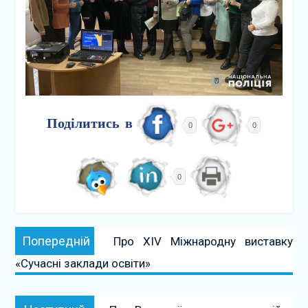
Поділитись в
0
0
0
Навігація
Попередній:
Попередній
Про XIV Міжнародну виставку
записів
«Сучасні заклади освіти»
Наступний: