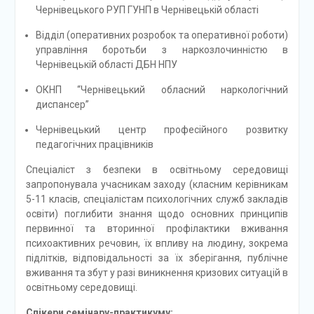
Чернівецького РУП ГУНП в Чернівецькій області
Відділ (оперативних розробок та оперативної роботи)
управління боротьби з наркозлочинністю в
Чернівецькій області ДБН НПУ
ОКНП “Чернівецький обласний наркологічний
диспансер”
Чернівецький центр професійного розвитку
педагогічних працівників
Спеціаліст з безпеки в освітньому середовищі
запропонувала учасникам заходу (класним керівникам
5-11 класів, спеціалістам психологічних служб закладів
освіти) поглибити знання щодо основних принципів
первинної та вторинної профілактики вживання
психоактивних речовин, їх впливу на людину, зокрема
підлітків, відповідальності за їх зберігання, публічне
вживання та збут у разі виникнення кризових ситуацій в
освітньому середовищі.
Спікери семінару-практикуму: