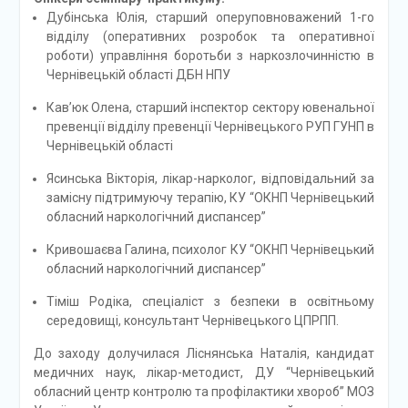
Дубінська Юлія, старший оперуповноважений 1-го
відділу (оперативних розробок та оперативної
роботи) управління боротьби з наркозлочинністю в
Чернівецькій області ДБН НПУ
Кав’юк Олена, старший інспектор сектору ювенальної
превенції відділу превенції Чернівецького РУП ГУНП в
Чернівецькій області
Ясинська Вікторія, лікар-нарколог, відповідальний за
замісну підтримуючу терапію, КУ “ОКНП Чернівецький
обласний наркологічний диспансер”
Кривошаєва Галина, психолог КУ “ОКНП Чернівецький
обласний наркологічний диспансер”
Тіміш Родіка, спеціаліст з безпеки в освітньому
середовищі, консультант Чернівецького ЦПРПП.
До заходу долучилася Ліснянська Наталія, кандидат
медичних наук, лікар-методист, ДУ “Чернівецький
обласний центр контролю та профілактики хвороб” МОЗ