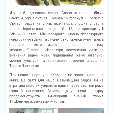
«Ну що б, здавалося, слова… Слова та голос — більш
нічого. А серце б’ється — ожива, Як їх почує!..» Трепетно
б’ються сердечка учнів, яких зібрало рідне слово в
стінах Чернівецького ліцею № 13, де проходить ІІ
(міський) етап Міжнародного мовно-літературного
конкурсу учнівської та студентської молоді імені Тараса
Шевченка, метою якого є піднесення престижу
української мови і літератури, заохочення учнів до
вивчення рідної мови, підвищення рівня загальної
мовної культури та вшанування творчої спадщини
Тараса Шевченка.
Для нашого народу — «Кобзар» не просто настільна
книга. Це святі для нашої Батьківщини рядки, які не
втратили свою актуальність навіть через десятки років
після їх написання. Віримо, що учасники конкурсу
продемонструють якнайкращі знання творів
Т.Г.Шевченка. Бажаємо їм успіхів!