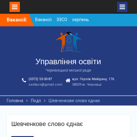
Skip
Вакансії:
Вакансії ЗЗСО серпень
to
2026
content
Вакансії ЗЗСО червень
2026
Вакансії у ЗДО та
дошкільних підрозділах
ЗЗСО станом на
Управління освіти
01.08.2026 р.
Чернівецької міської ради
(0372) 53-30-87
вул. Героїв Майдану, 176
osvitacv@gmail.com
58029 м. Чернівці
Головна
Події
Шевченкове слово єднає
Шевченкове слово єднає