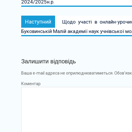
2024/2025н.р.
Наступний:
Наступний
Щодо участі в онлайн-урочи
Буковинській Малій академії наук учнівської мо
Залишити відповідь
Ваша e-mail адреса не оприлюднюватиметься.
Обов’язк
Коментар