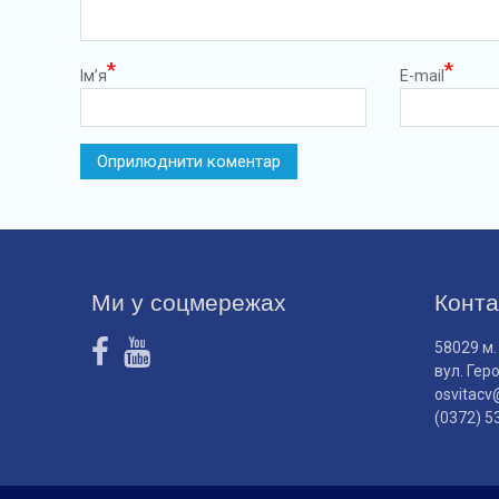
*
*
Ім’я
E-mail
Ми у соцмережах
Конта
58029 м.
вул. Гер
osvitacv
(0372) 5