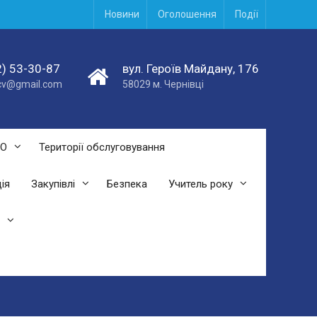
Новини
Оголошення
Події
) 53-30-87
вул. Героїв Майдану, 176
acv@gmail.com
58029 м. Чернівці
СО
Території обслуговування
ія
Закупівлі
Безпека
Учитель року