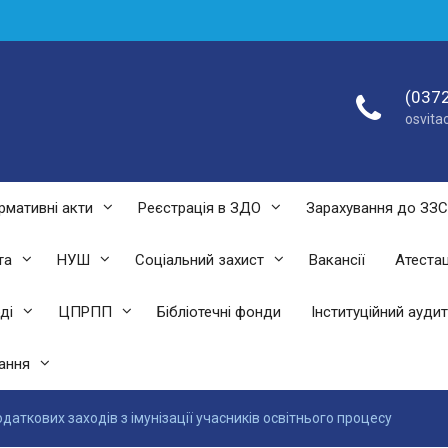
(0372
osvit
рмативні акти
Реєстрація в ЗДО
Зарахування до ЗЗ
та
НУШ
Соціальний захист
Вакансії
Атестац
ді
ЦПРПП
Бібліотечні фонди
Інституційний аудит
ання
даткових заходів з імунізації учасників освітнього процесу