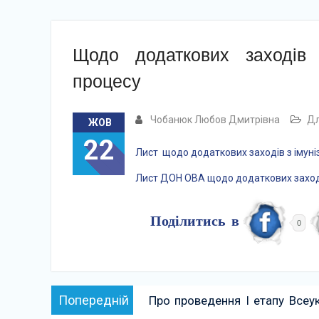
Щодо додаткових заходів з
процесу
Чобанюк Любов Дмитрівна
Дл
ЖОВ
22
Лист щодо додаткових заходів з імуніз
Лист ДОН ОВА щодо додаткових заходів
Поділитись в
0
Навігація
Попередній:
Попередній
Про проведення І етапу Всеук
записів