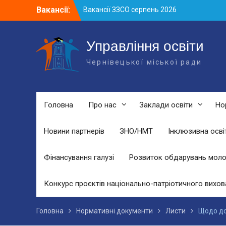
Skip
Вакансії:
Вакансії ЗЗСО серпень 2026
to
Вакансії ЗЗСО червень 2026
content
Вакансії у ЗДО та дошкільних
підрозділах ЗЗСО станом на 01.08.2026
Управління освіти
р.
Чернівецької міської ради
Головна
Про нас
Заклади освіти
Но
Новини партнерів
ЗНО/НМТ
Інклюзивна осві
Фінансування галузі
Розвиток обдарувань моло
Конкурс проєктів національно-патріотичного вихов
Головна
Нормативні документи
Листи
Щодо до