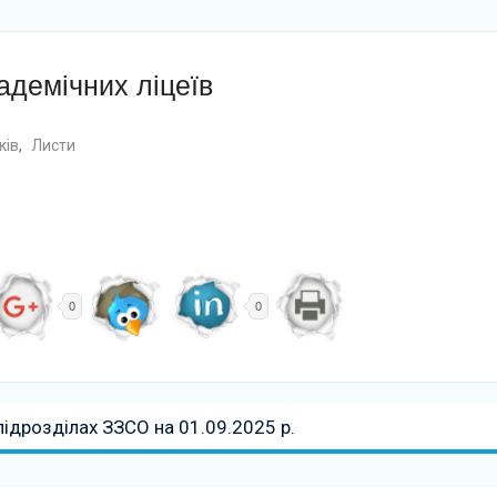
демічних ліцеїв
ків
,
Листи
0
0
підрозділах ЗЗСО на 01.09.2025 р.