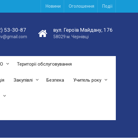
Новини
Оголошення
Події
) 53-30-87
вул. Героїв Майдану, 176
acv@gmail.com
58029 м. Чернівці
СО
Території обслуговування
ія
Закупівлі
Безпека
Учитель року