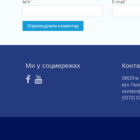
*
*
Ім’я
E-mail
Ми у соцмережах
Конта
58029 м.
вул. Гер
osvitacv
(0372) 5