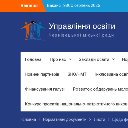
Skip
Вакансії:
Вакансії ЗЗСО серпень 2026
to
Вакансії ЗЗСО червень 2026
content
Вакансії у ЗДО та дошкільних
підрозділах ЗЗСО станом на 01.08.2026
Управління освіти
р.
Чернівецької міської ради
Головна
Про нас
Заклади освіти
Но
Новини партнерів
ЗНО/НМТ
Інклюзивна осві
Фінансування галузі
Розвиток обдарувань моло
Конкурс проєктів національно-патріотичного вихов
Головна
Нормативні документи
Листи
Щодо фо