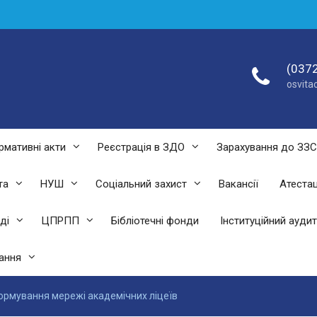
(0372
osvit
рмативні акти
Реєстрація в ЗДО
Зарахування до ЗЗ
та
НУШ
Соціальний захист
Вакансії
Атестац
ді
ЦПРПП
Бібліотечні фонди
Інституційний аудит
ання
рмування мережі академічних ліцеїв