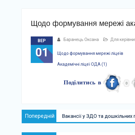
Щодо формування мережі ака
Баранець Оксана
Для керівни
ВЕР
01
Щодо формування мережі ліцеїв
Академічні ліцеї ОДА (1)
Поділитись в
0
Навігація
Попередній:
Попередній
Вакансії у ЗДО та дошкільних 
записів