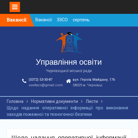
Skip
Вакансії:
Вакансії ЗЗСО серпень
to
2026
content
Вакансії ЗЗСО червень
2026
Вакансії у ЗДО та
дошкільних підрозділах
ЗЗСО станом на
Управління освіти
01.08.2026 р.
Чернівецької міської ради
(0372) 53-30-87
вул. Героїв Майдану, 176
osvitacv@gmail.com
58029 м. Чернівці
Головна
Нормативні документи
Листи
Щодо надання оперативної інформації про виконання
заходів пожежної та техногенної безпеки
Щодо надання оперативної інформації