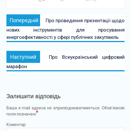
Навігація
Попередній:
Попередній
Про проведення презентації щодо
записів
нових інструментів для просування
енергоефективності у сфері публічних закупівель
Наступний:
Наступний
Про Всеукраїнський цифровий
марафон
Залишити відповідь
Ваша e-mail адреса не оприлюднюватиметься.
Обов’язкові
*
поля позначені
Коментар