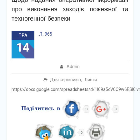
про виконання заходів пожежної та
техногенної безпеки
Л_965
ТРА
14
Admin
Для керівників
,
Листи
https://docs.google.com/spreadsheets/d/1l09a5cV0C9w6ESI0lv
Поділитись в
0
0
0