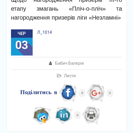
етапу змагань «Пліч-о-пліч» та
нагородження призерів ліги «Незламні»
Л_1014
ЧЕР
03
Бабич Валерія
Листи
Поділитись в
0
0
0