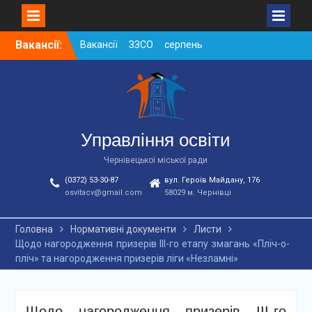
Skip
Вакансії:
Вакансії ЗЗСО серпень
to
2026
content
Вакансії ЗЗСО червень
2026
Вакансії у ЗДО та
дошкільних підрозділах
ЗЗСО станом на
Управління освіти
01.08.2026 р.
Чернівецької міської ради
(0372) 53-30-87
вул. Героїв Майдану, 176
osvitacv@gmail.com
58029 м. Чернівці
Головна
Нормативні документи
Листи
Щодо нагородження призерів III-го етапу змагань «Пліч-о-
пліч» та нагородження призерів ліги «Незламні»
Щодо нагородження призерів III-го