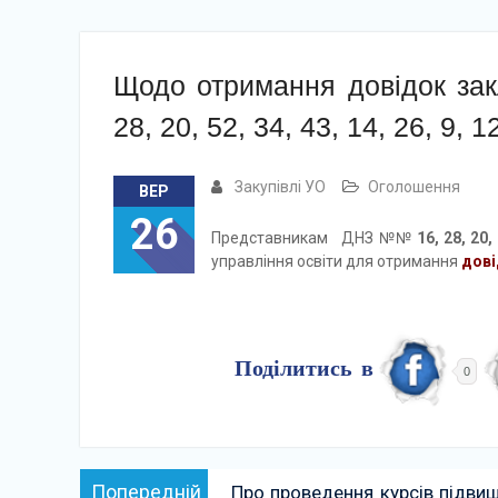
Щодо отримання довідок за
28, 20, 52, 34, 43, 14, 26, 9, 
Закупівлі УО
Оголошення
ВЕР
26
Представникам ДНЗ №№
16, 28, 20, 
управління освіти для отримання
дові
Поділитись в
0
Навігація
Попередній:
Попередній
Про проведення курсів підвищ