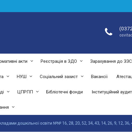
(0372
osvit
рмативні акти
Реєстрація в ЗДО
Зарахування до ЗЗ
та
НУШ
Соціальний захист
Вакансії
Атестац
ді
ЦПРПП
Бібліотечні фонди
Інституційний аудит
ання
дами дошкільної освіти №№ 16, 28, 20, 52, 34, 43, 14, 26, 9, 12, 36,