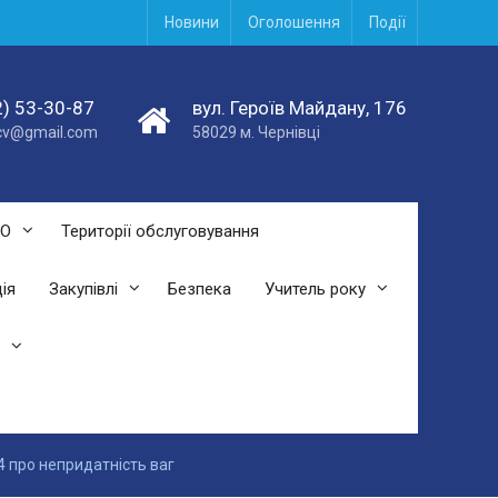
Новини
Оголошення
Події
) 53-30-87
вул. Героїв Майдану, 176
acv@gmail.com
58029 м. Чернівці
СО
Території обслуговування
ія
Закупівлі
Безпека
Учитель року
 4 про непридатність ваг