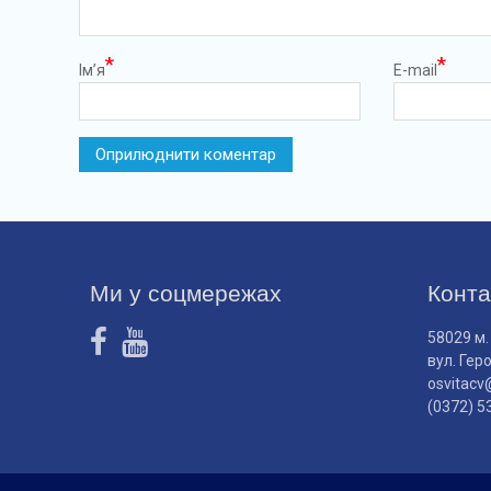
*
*
Ім’я
E-mail
Ми у соцмережах
Конта
58029 м.
вул. Гер
osvitacv
(0372) 5