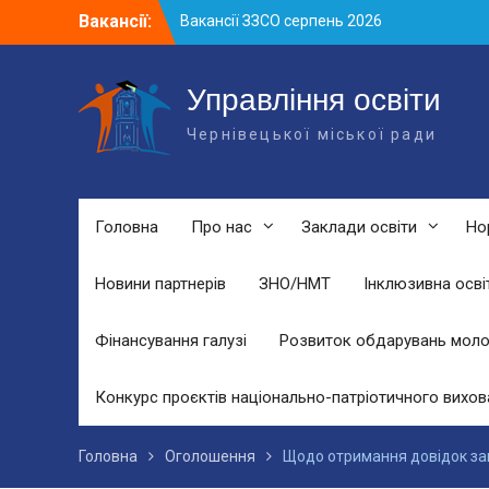
Skip
Вакансії:
Вакансії ЗЗСО серпень 2026
to
Вакансії ЗЗСО червень 2026
content
Вакансії у ЗДО та дошкільних
підрозділах ЗЗСО станом на 01.08.2026
Управління освіти
р.
Чернівецької міської ради
Головна
Про нас
Заклади освіти
Но
Новини партнерів
ЗНО/НМТ
Інклюзивна осві
Фінансування галузі
Розвиток обдарувань моло
Конкурс проєктів національно-патріотичного вихов
Головна
Оголошення
Щодо отримання довідок закла