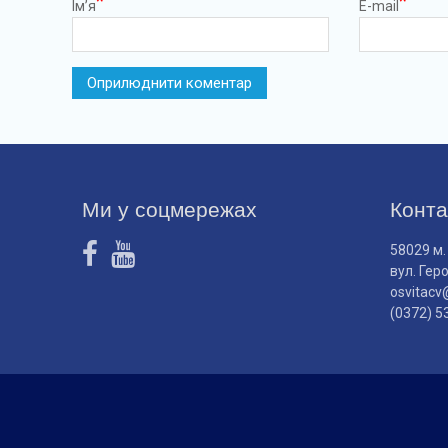
*
*
Ім’я
E-mail
Ми у соцмережах
Конта
58029 м.
вул. Гер
osvitacv
(0372) 5