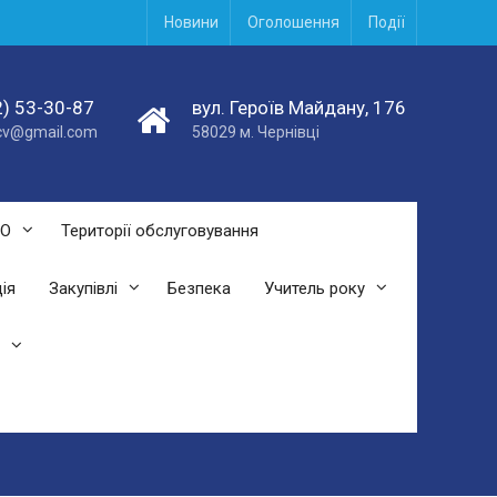
Новини
Оголошення
Події
) 53-30-87
вул. Героїв Майдану, 176
acv@gmail.com
58029 м. Чернівці
СО
Території обслуговування
ія
Закупівлі
Безпека
Учитель року