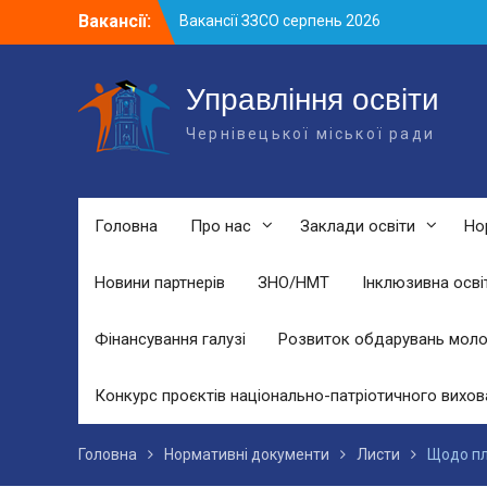
Skip
Вакансії:
Вакансії ЗЗСО серпень 2026
to
Вакансії ЗЗСО червень 2026
content
Вакансії у ЗДО та дошкільних
підрозділах ЗЗСО станом на 01.08.2026
Управління освіти
р.
Чернівецької міської ради
Головна
Про нас
Заклади освіти
Но
Новини партнерів
ЗНО/НМТ
Інклюзивна осві
Фінансування галузі
Розвиток обдарувань моло
Конкурс проєктів національно-патріотичного вихов
Головна
Нормативні документи
Листи
Щодо пла