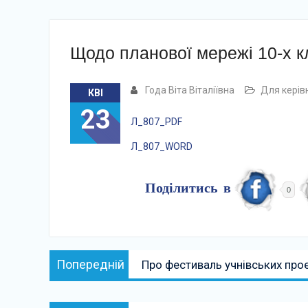
Щодо планової мережі 10-х кл
Года Віта Віталіївна
Для керів
КВІ
23
Л_807_РDF
Л_807_WORD
Поділитись в
0
Навігація
Попередній:
Попередній
Про фестиваль учнівських проє
записів