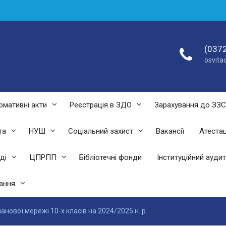
(0372
osvit
рмативні акти
Реєстрація в ЗДО
Зарахування до ЗЗ
та
НУШ
Соціальний захист
Вакансії
Атестац
ді
ЦПРПП
Бібліотечні фонди
Інституційний аудит
ання
нової мережі 10-х класів на 2024/2025 н. р.