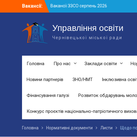
Skip
Вакансії:
Вакансії ЗЗСО серпень 2026
to
Вакансії ЗЗСО червень 2026
content
Вакансії у ЗДО та дошкільних
підрозділах ЗЗСО станом на 01.08.2026
Управління освіти
р.
Чернівецької міської ради
Головна
Про нас
Заклади освіти
Но
Новини партнерів
ЗНО/НМТ
Інклюзивна осві
Фінансування галузі
Розвиток обдарувань моло
Конкурс проєктів національно-патріотичного вихов
Головна
Нормативні документи
Листи
Щодо по