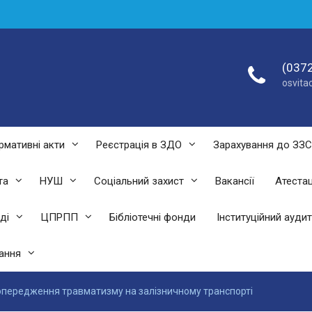
(0372
osvit
рмативні акти
Реєстрація в ЗДО
Зарахування до ЗЗ
та
НУШ
Соціальний захист
Вакансії
Атестац
ді
ЦПРПП
Бібліотечні фонди
Інституційний аудит
ання
передження травматизму на залізничному транспорті