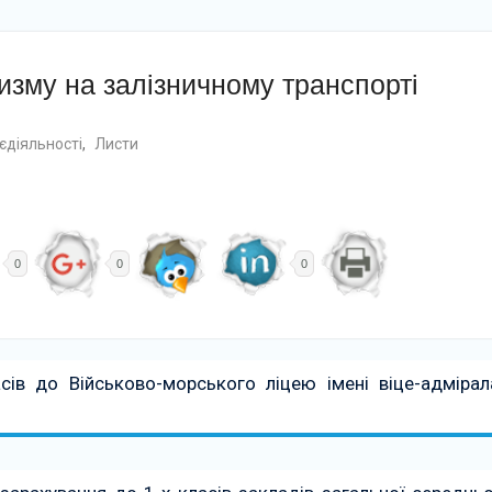
зму на залізничному транспорті
єдіяльності
,
Листи
0
0
0
сів до Військово-морського ліцею імені віце-адмірал