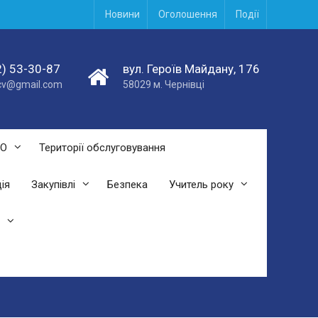
Новини
Оголошення
Події
) 53-30-87
вул. Героїв Майдану, 176
acv@gmail.com
58029 м. Чернівці
СО
Території обслуговування
ія
Закупівлі
Безпека
Учитель року