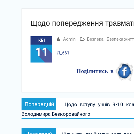
Щодо попередження травмати
Admin
Безпека
,
Безпека житт
КВІ
11
Л_661
Поділитись в
Навігація
Попередній:
Попередній
Щодо вступу учнів 9-10 кла
записів
Володимира Безкоровайного
Наступний: