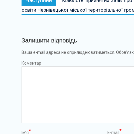
Наступний
Кількість прийнятих заяв про
освіти Чернівецької міської територіальної гро
Залишити відповідь
Ваша e-mail адреса не оприлюднюватиметься.
Обов’язк
Коментар
*
*
Ім’я
E-mail