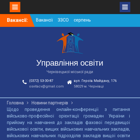
Skip
Вакансії:
Вакансії ЗЗСО серпень
to
2026
content
Вакансії ЗЗСО червень
2026
Вакансії у ЗДО та
дошкільних підрозділах
ЗЗСО станом на
Управління освіти
01.08.2026 р.
Чернівецької міської ради
(0372) 53-30-87
вул. Героїв Майдану, 176
osvitacv@gmail.com
58029 м. Чернівці
Головна
Новини партнерів
Щодо проведення онлайн-конференції з питання
військово-професійної орієнтації громадян України і
прийому на навчання до закладів фахової передвищої
військової освіти, вищих військових навчальних закладів,
військових навчальних підрозділів закладів вищої освіти