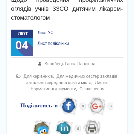
оглядів учнів ЗЗСО дитячим лікарем-
стоматологом
Лист УО
ЛЮТ
04
Лист поліклініки
Воробець Ганна Павлівна
Для керівників
,
Для медичних сестер закладів
загальної середньої освіти міста
,
Листи
,
Нормативні документи
,
Оголошення
Поділитись в
0
0
0