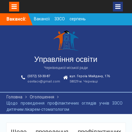
Skip
Вакансії:
Вакансії ЗЗСО серпень
to
2026
content
Вакансії ЗЗСО червень
2026
Вакансії у ЗДО та
дошкільних підрозділах
ЗЗСО станом на
Управління освіти
01.08.2026 р.
Чернівецької міської ради
(0372) 53-30-87
вул. Героїв Майдану, 176
osvitacv@gmail.com
58029 м. Чернівці
Головна
Оголошення
Щодо проведення профілактичних оглядів учнів ЗЗСО
дитячим лікарем-стоматологом
Щодо проведення профілактичних