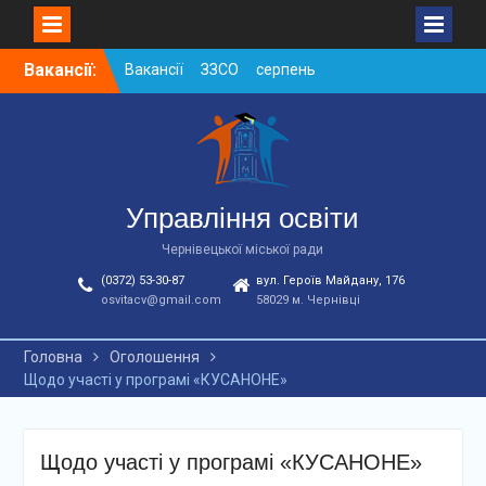
Skip
Вакансії:
Вакансії ЗЗСО серпень
to
2026
content
Вакансії ЗЗСО червень
2026
Вакансії у ЗДО та
дошкільних підрозділах
ЗЗСО станом на
Управління освіти
01.08.2026 р.
Чернівецької міської ради
(0372) 53-30-87
вул. Героїв Майдану, 176
osvitacv@gmail.com
58029 м. Чернівці
Головна
Оголошення
Щодо участі у програмі «КУСАНОНЕ»
Щодо участі у програмі «КУСАНОНЕ»