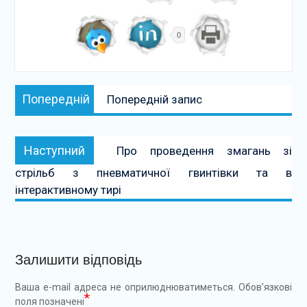
0
Навігація
Попередній:
Попередній
Попередній запис
записів
Наступний:
Наступний
Про проведення змагань зі
стрільб з пневматичної гвинтівки та в
інтерактивному тирі
Залишити відповідь
Ваша e-mail адреса не оприлюднюватиметься.
Обов’язкові
*
поля позначені