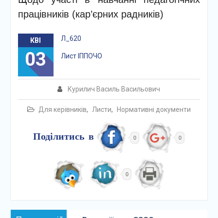
працівників (кар’єрних радників)
Л_620
КВІ
03
Лист ІППОЧО
Курилич Василь Васильович
Для керівників
,
Листи
,
Нормативні документи
Поділитись в
0
0
0
Навігація
Попередній: