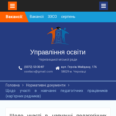
Skip
Вакансії:
Вакансії ЗЗСО серпень
to
2026
content
Вакансії ЗЗСО червень
2026
Вакансії у ЗДО та
дошкільних підрозділах
ЗЗСО станом на
Управління освіти
01.08.2026 р.
Чернівецької міської ради
(0372) 53-30-87
вул. Героїв Майдану, 176
osvitacv@gmail.com
58029 м. Чернівці
Головна
Нормативні документи
Щодо участі в навчанні педагогічних працівників
(кар’єрних радників)
Щодо участі в навчанні педагогічних