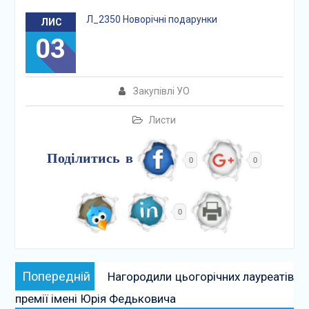
Л_2350 Новорічні подарунки
ЛИС
03
Закупівлі УО
Листи
Поділитись в
0
0
0
Навігація
Попередній:
Попередній
Нагородили цьогорічних лауреатів
записів
премії імені Юрія Федьковича