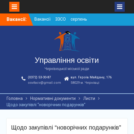
Skip
Вакансії:
Вакансії ЗЗСО серпень
to
2026
content
Вакансії ЗЗСО червень
2026
Вакансії у ЗДО та
дошкільних підрозділах
ЗЗСО станом на
Управління освіти
01.08.2026 р.
Чернівецької міської ради
(0372) 53-30-87
вул. Героїв Майдану, 176
osvitacv@gmail.com
58029 м. Чернівці
Головна
Нормативні документи
Листи
Щодо закупівлі “новорічних подарунків”
Щодо закупівлі “новорічних подарунків”