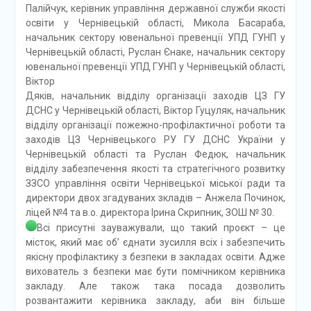
Палійчук, керівник управління державної служби якості
освіти у Чернівецькій області, Микола Басараба,
начальник сектору ювенальної превенції УПД ГУНП у
Чернівецькій області, Руслан Єнаке, начальник сектору
ювенальної превенції УПД ГУНП у Чернівецькій області,
Віктор
Дяків, начальник відділу організації заходів ЦЗ ГУ
ДСНС у Чернівецькій області, Віктор Гуцуляк, начальник
відділу організації пожежно-профілактичної роботи та
заходів ЦЗ Чернівецького РУ ГУ ДСНС України у
Чернівецькій області та Руслан Федюк, начальник
відділу забезпечення якості та стратегічного розвитку
ЗЗСО управління освіти Чернівецької міської ради та
директори двох згадуваних зкладів – Анжела Починок,
ліцей №4 та в.о. директора Ірина Скрипник, ЗОШ № 30.
Всі присутні зауважували, що такий проєкт – це
місток, який має об’ єднати зусилля всіх і забезпечить
якісну профілактику з безпеки в закладах освіти. Адже
вихователь з безпеки має бути помічником керівника
закладу. Але також така посада дозволить
розвантажити керівника закладу, аби він більше