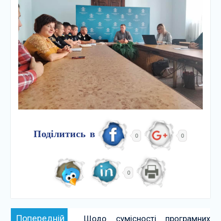
Поділитись в
0
0
0
Навігація
Попередній:
Попередній
Щодо сумісності програмних