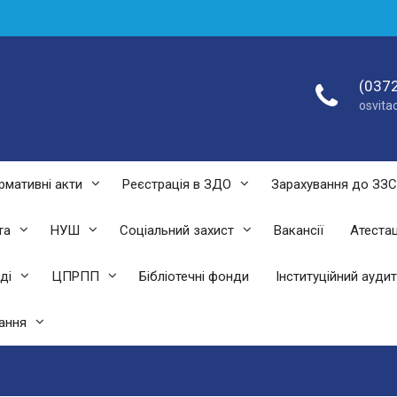
(0372
osvit
рмативні акти
Реєстрація в ЗДО
Зарахування до ЗЗ
та
НУШ
Соціальний захист
Вакансії
Атестац
ді
ЦПРПП
Бібліотечні фонди
Інституційний аудит
ання