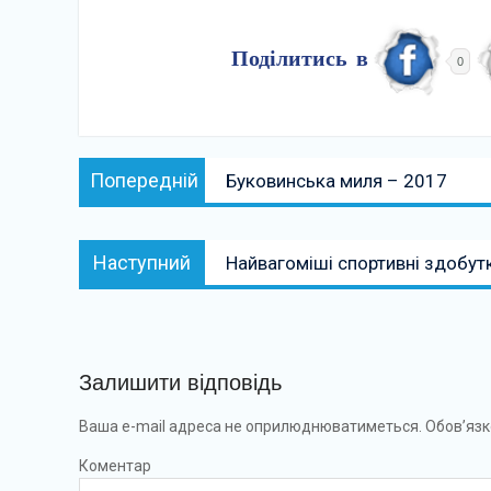
Поділитись в
0
Навігація
Попередній:
Попередній
Буковинська миля – 2017
записів
Наступний:
Наступний
Найвагоміші спортивні здобут
Залишити відповідь
Ваша e-mail адреса не оприлюднюватиметься.
Обов’язк
Коментар