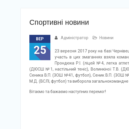
Спортивні новини
Адміністратор
Новини
ВЕР
25
23 вересня 2017 року на базі Чернів
участь в цих змаганнях взяла команд
Прондюка Р.І. (ліцей №4, легка атле
(ДЮСШ №1, настільний теніс), Волинкіної Т.В. (Д
Сеника В.П. (ЗОШ №41, футбол), Сеник В.П. (ЗОШ №
М.Д. (ВСЛІ, футбол) та виборола загальнокомандне ІІ
Вітаємо та бажаємо наступних перемог!