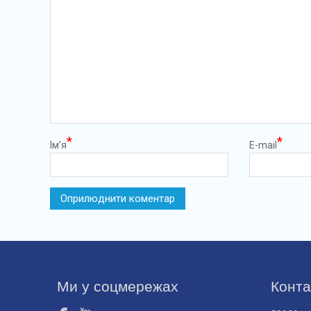
*
*
Ім’я
E-mail
Ми у соцмережах
Конта