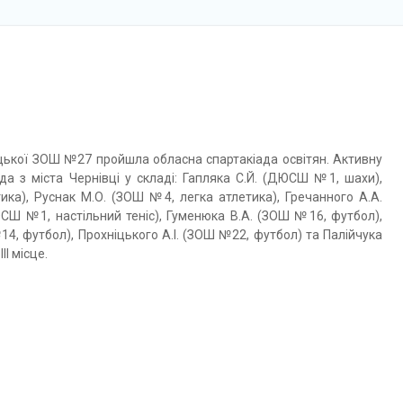
ецької ЗОШ №27 пройшла обласна спартакіада освітян. Активну
а з міста Чернівці у складі: Гапляка С.Й. (ДЮСШ №1, шахи),
тика), Руснак М.О. (ЗОШ №4, легка атлетика), Гречанного А.А.
ЮСШ №1, настільний теніс), Гуменюка В.А. (ЗОШ №16, футбол),
14, футбол), Прохніцького А.І. (ЗОШ №22, футбол) та Палійчука
І місце.