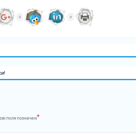
0
0
ки!
*
ові поля позначені