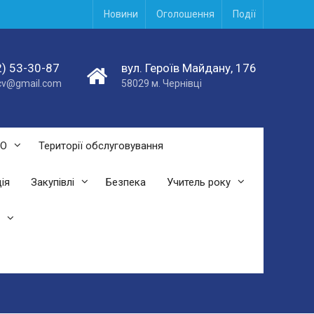
Новини
Оголошення
Події
) 53-30-87
вул. Героїв Майдану, 176
acv@gmail.com
58029 м. Чернівці
СО
Території обслуговування
ія
Закупівлі
Безпека
Учитель року