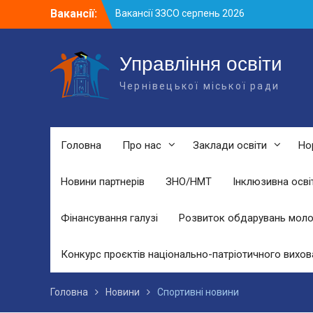
Skip
Вакансії:
Вакансії ЗЗСО серпень 2026
to
Вакансії ЗЗСО червень 2026
content
Вакансії у ЗДО та дошкільних
підрозділах ЗЗСО станом на 01.08.2026
Управління освіти
р.
Чернівецької міської ради
Головна
Про нас
Заклади освіти
Но
Новини партнерів
ЗНО/НМТ
Інклюзивна осві
Фінансування галузі
Розвиток обдарувань моло
Конкурс проєктів національно-патріотичного вихов
Головна
Новини
Спортивні новини