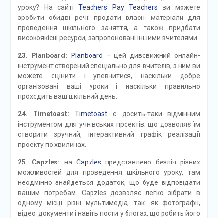
уроку? На сайті
Teachers Pay Teachers
ви можете
зробити обидві речі: продати власні матеріали для
проведення шкільного заняття, а також придбати
високоякісні ресурси, запропоновані іншими вчителями.
23. Planboard:
Planboard
– цей дивовижний онлайн-
інструмент створений спеціально для вчителів, з ним ви
можете оцінити і упевнитися, наскільки добре
організовані ваші уроки і наскільки правильно
проходить ваш шкільний день.
24. Timetoast:
Timetoast
є досить-таки відмінним
інструментом для учнівських проектів, що дозволяє їм
створити зручний, інтерактивний графік реалізації
проекту по хвилинах.
25. Capzles:
на
Capzles
представлено безліч різних
можливостей для проведення шкільного уроку, там
неодмінно знайдеться додаток, що буде відповідати
вашим потребам. Capzles дозволяє легко зібрати в
одному місці різні мультимедіа, такі як фотографії,
відео, документи і навіть пости у блогах, що робить його