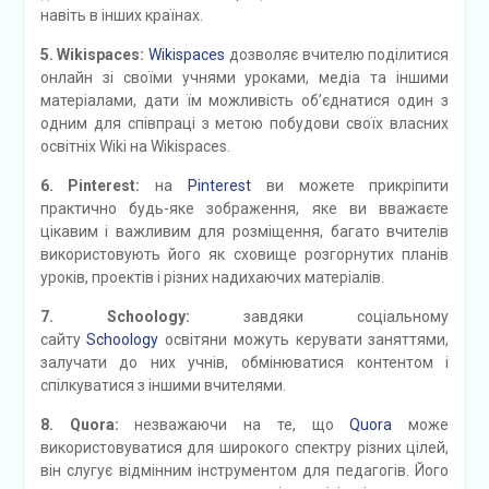
навіть в інших країнах.
5. Wikispaces:
Wikispaces
дозволяє вчителю поділитися
онлайн зі своїми учнями уроками, медіа та іншими
матеріалами, дати їм можливість об’єднатися один з
одним для співпраці з метою побудови своїх власних
освітніх Wiki на Wikispaces.
6. Pinterest:
на
Pinterest
ви можете прикріпити
практично будь-яке зображення, яке ви вважаєте
цікавим і важливим для розміщення, багато вчителів
використовують його як сховище розгорнутих планів
уроків, проектів і різних надихаючих матеріалів.
7. Schoology:
завдяки соціальному
сайту
Schoology
освітяни можуть керувати заняттями,
залучати до них учнів, обмінюватися контентом і
спілкуватися з іншими вчителями.
8. Quora:
незважаючи на те, що
Quora
може
використовуватися для широкого спектру різних цілей,
він слугує відмінним інструментом для педагогів. Його