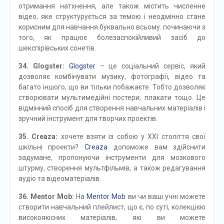
отримання натхнення, але також містить численне
відео, яке структурується за темою і неодмінно стане
корисним для навчання буквально всьому: починаючи з
того, як працює болезаспокійливий засіб до
шекспірівських сонетів.
34. Glogster:
Glogster
– це соціальний сервіс, який
дозволяє комбінувати музику, фотографії, відео та
багато іншого, що ви тільки побажаєте. Тобто дозволяє
створювати мультимедійні постери, плакати тощо. Це
відмінний спосіб для створення навчальних матеріалів і
зручний інструмент для творчих проектів.
35. Creaza:
хочете взяти із собою у ХХІ століття свої
шкільні проекти?
Creaza
допоможе вам здійснити
задумане, пропонуючи інструменти для мозкового
штурму, створення мультфільмів, а також редагування
аудіо та відеоматеріалів.
36. Mentor Mob:
На
Mentor Mob
ви чи ваші учні можете
створити навчальний плейлист, що є, по суті, колекцією
високоякісних матеріалів, які ви можете