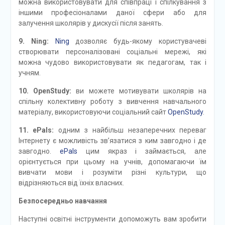
можна використовувати для співпраці і спілкування з
іншими професіоналами даної сфери або для
залучення школярів у дискусії після занять.
9. Ning:
Ning
дозволяє будь-якому користувачеві
створювати персоналізовані соціальні мережі, які
можна чудово використовувати як педагогам, так і
учням.
10. OpenStudy:
ви можете мотивувати школярів на
спільну колективну роботу з вивчення навчального
матеріалу, використовуючи соціальний сайт
OpenStudy
.
11. ePals:
одним з найбільш незаперечних переваг
Інтернету є можливість зв’язатися з ким завгодно і де
завгодно.
ePals
цим якраз і займається, але
орієнтується при цьому на учнів, допомагаючи їм
вивчати мови і розуміти різні культури, що
відрізняються від їхніх власних.
Безпосередньо навчання
Наступні освітні інструменти допоможуть вам зробити