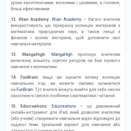
уроки захоплюючими, веселими і цікавими, а головне,
більш ефективними.
12. Khan Academy:
Khan Academy
– багато вчителів
використовують цю прекрасну колекцію матеріалів з
математики, природничих наук, а також лекції з
фінансів і всілякі вікторини, щоб доповнити свої
навчальні матеріали.
13. MangaHigh:
MangaHigh
пропонує вчителям
величезну кількість освітніх ресурсів на базі ігрового
навчання з математики.
14. FunBrain:
якщо ви шукаєте велику колекцію
навчальних ігор, ви можете сміливо зупинитися
на
FunBrain
. Тут вчителі можуть знайти для себе наочні
захоплюючі і веселі посібники з математики і читання.
15. Educreations:
Educreations
– це дивовижний
онлайн-інструмент для iPad, який дозволяє вчителям
(або учням) створювати навчальне відео відповідно до
заданої теми. Ідеальний варіант для навчання або
демонстрації учнями своїх знань.