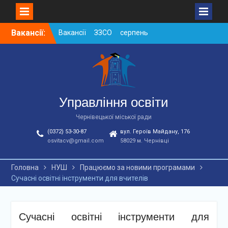
Skip
Вакансії:
Вакансії ЗЗСО червень
to
2026
content
Вакансії у ЗДО та
дошкільних підрозділах
ЗЗСО станом на
01.08.2026 р.
Вакансії ЗЗСО серпень
Управління освіти
2026
Чернівецької міської ради
(0372) 53-30-87
вул. Героїв Майдану, 176
osvitacv@gmail.com
58029 м. Чернівці
Головна
НУШ
Працюємо за новими програмами
Сучасні освітні інструменти для вчителів
Сучасні освітні інструменти для