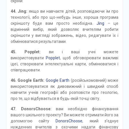
скріни.
44. Jing:
якщо ви навчаєте дітей, розповідаючи їм про
технології, або про що-небудь інше, хороша програма
скріншоту буде вам просто необхідна.
Jing
– це
відмінний вибір, який дозволяє вчителям робити
скріншоти у вигляді зображень, відео, редагувати їх і
обмінюватися результатами.
45. Popplet:
ви і ваші учні можете
використовувати
Popplet
, щоб обговорювати важливі
ідеї, створювати інтелектуальні карти, обмінюватися і
співпрацювати.
46. Google Earth:
Google Earth
(російськомовний) може
використовуватися як дивовижний і швидкий спосіб
навчити учнів географії або розповісти про геологію,
про те, що відбувається в будь-якій точці світу.
47. DonorsChoose:
вам необхідно фінансування
вашого шкільного проекту? Ви можете отримати його за
допомогою сайту
DonorsChoose
, який з’єднує
нужденних вчителів з охочими надати фінансову