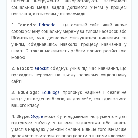
Наступні інструменти використовують потужності
соціальних медіа задля допомоги учням у процесі
навчання, а вчителям для взаємодії.
1. Edmodo:
Edmodo
– це освітній сайт, який являє
собою усічену соціальну мережу за типом Facebook або
ВКонтакте, яка дозволяє спілкуватися вчителям та
учням, об’єднавшись навколо процесу навчання у
школі. Є також можливість робити записи російською
мовою.
2. Grockit:
Grockit
об’єднує учнів під час навчання, що
проходить курсами на цьому великому соціальному
сайті.
3. EduBlogs:
EduBlogs
пропонує надійне і безпечне
місце для ведення блогів, як для себе, так і для всього
вашого класу.
4. Skype:
Skype
може бути відмінним інструментом для
підтримки зв’язку з іншими педагогами або навіть
участі в нарадах у режимі онлайн. Більше того, він може
допомогти вчителям співпрацювати з іншими класами,