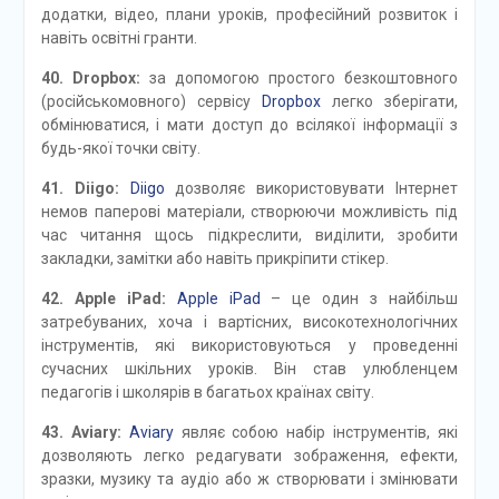
додатки, відео, плани уроків, професійний розвиток і
навіть освітні гранти.
40. Dropbox:
за допомогою простого безкоштовного
(російськомовного) сервісу
Dropbox
легко зберігати,
обмінюватися, і мати доступ до всілякої інформації з
будь-якої точки світу.
41. Diigo:
Diigo
дозволяє використовувати Інтернет
немов паперові матеріали, створюючи можливість під
час читання щось підкреслити, виділити, зробити
закладки, замітки або навіть прикріпити стікер.
42. Apple iPad:
Apple iPad
– це один з найбільш
затребуваних, хоча і вартісних, високотехнологічних
інструментів, які використовуються у проведенні
сучасних шкільних уроків. Він став улюбленцем
педагогів і школярів в багатьох країнах світу.
43. Aviary:
Aviary
являє собою набір інструментів, які
дозволяють легко редагувати зображення, ефекти,
зразки, музику та аудіо або ж створювати і змінювати