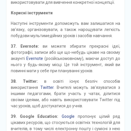
використовувати для вивчення конкретної концепції.
Корисні інструменти
Наступні інструменти допоможуть вам залишатися на
зв’язку, організовувати, а також нарощувати легкість
побудови мультимедійних уроків і засобів навчання.
37. Evernote:
ви можете збирати прекрасні ідеї,
фотографії, записи або ще що-небудь цікаве на своєму
акаунті
Evernote
(російськомовному), маючи доступ до
нього у будь-якому місці. Це той інструмент, який ви
повинні мати у себе при плануванні уроків.
38. Twitter:
в освіті існує безліч способів
використання
Twitter
. Вчителі можуть зв’язуватися з
іншими педагогами, брати участь у чатах, ділитися
своїми ідеями, або навіть використовувати Twitter під
час уроків, щоб достукатися до учнів.
39. Google Education:
Google
пропонує цілий ряд
цікавих ресурсів, що стосуються освітніх технологій для
вчителів, в тому числі електронну пошту і сумісні з нею