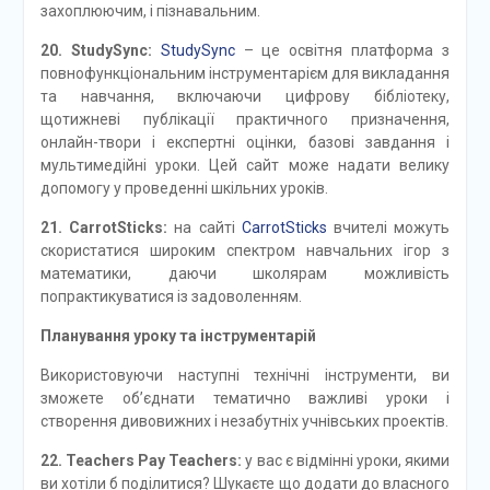
захоплюючим, і пізнавальним.
20. StudySync:
StudySync
– це освітня платформа з
повнофункціональним інструментарієм для викладання
та навчання, включаючи цифрову бібліотеку,
щотижневі публікації практичного призначення,
онлайн-твори і експертні оцінки, базові завдання і
мультимедійні уроки. Цей сайт може надати велику
допомогу у проведенні шкільних уроків.
21. CarrotSticks:
на сайті
CarrotSticks
вчителі можуть
скористатися широким спектром навчальних ігор з
математики, даючи школярам можливість
попрактикуватися із задоволенням.
Планування уроку та інструментарій
Використовуючи наступні технічні інструменти, ви
зможете об’єднати тематично важливі уроки і
створення дивовижних і незабутніх учнівських проектів.
22. Teachers Pay Teachers:
у вас є відмінні уроки, якими
ви хотіли б поділитися? Шукаєте що додати до власного