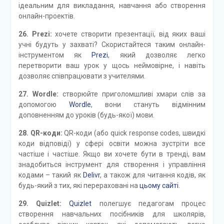
ідеальним для викладання, навчання або створення
онлайн-проектів.
26. Prezi:
хочете створити презентації, від яких ваші
учні будуть у захваті? Скористайтеся таким онлайн-
інструментом як
Prezi
, який дозволяє легко
перетворити ваш урок у щось неймовірне, і навіть
дозволяє співпрацювати з учителями.
27. Wordle:
створюйте приголомшливі хмари слів за
допомогою
Wordle
, вони стануть відмінним
доповненням до уроків (будь-якої) мови.
28. QR-коди:
QR-коди (або quick response codes, швидкі
коди відповіді) у сфері освіти можна зустріти все
частіше і частіше. Якщо ви хочете бути в тренді, вам
знадобиться інструмент для створення і управління
кодами – такий як
Delivr
, а також для читання кодів, як
будь-який з тих, які перераховані на
цьому сайті
.
29. Quizlet:
Quizlet
полегшує педагогам процес
створення навчальних посібників для школярів,