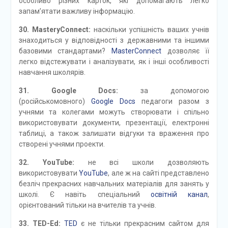
особливо різних карток, які допомагають легко
запам’ятати важливу інформацію.
30. MasteryConnect:
наскільки успішність ваших учнів
знаходиться у відповідності з державними та іншими
базовими стандартами?
MasterConnect
дозволяє її
легко відстежувати і аналізувати, як і інші особливості
навчання школярів.
31. Google Docs:
за допомогою
(російськомовного)
Google Docs
педагоги разом з
учнями та колегами можуть створювати і спільно
використовувати документи, презентації, електронні
таблиці, а також залишати відгуки та враження про
створені учнями проекти.
32. YouTube:
не всі школи дозволяють
використовувати
YouTube
, але ж на сайті представлено
безліч прекрасних навчальних матеріалів для занять у
школі. Є навіть спеціальний
освітній канал
,
орієнтований тільки на вчителів та учнів.
33. TED-Ed:
TED
є не тільки прекрасним сайтом для