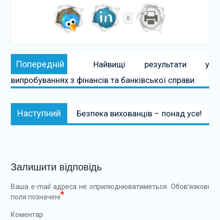
0
Навігація
Попередній:
Попередній
Найвищі результати у
записів
випробуваннях з фінансів та банківської справи
Наступний:
Наступний
Безпека вихованців – понад усе!
Залишити відповідь
Ваша e-mail адреса не оприлюднюватиметься.
Обов’язкові
*
поля позначені
Коментар