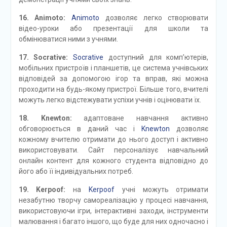
16. Animoto:
Animoto
дозволяє легко створювати
відео-уроки або презентації для школи та
обмінюватися ними з учнями.
17. Socrative:
Socrative
доступний для комп’ютерів,
мобільних пристроїв і планшетів, це система учнівських
відповідей за допомогою ігор та вправ, які можна
проходити на будь-якому пристрої. Більше того, вчителі
можуть легко відстежувати успіхи учнів і оцінювати їх.
18. Knewton:
адаптоване навчання активно
обговорюється в даний час і
Knewton
дозволяє
кожному вчителю отримати до нього доступ і активно
використовувати. Сайт персоналізує навчальний
онлайн контент для кожного студента відповідно до
його або її індивідуальних потреб.
19. Kerpoof:
на
Kerpoof
учні можуть отримати
незабутню творчу самореалізацію у процесі навчання,
використовуючи ігри, інтерактивні заходи, інструменти
малювання і багато іншого, що буде для них одночасно і