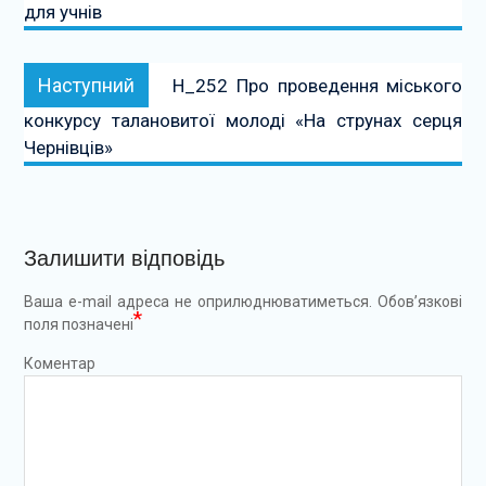
для учнів
Наступний:
Наступний
Н_252 Про проведення міського
конкурсу талановитої молоді «На струнах серця
Чернівців»
Залишити відповідь
Ваша e-mail адреса не оприлюднюватиметься.
Обов’язкові
*
поля позначені
Коментар