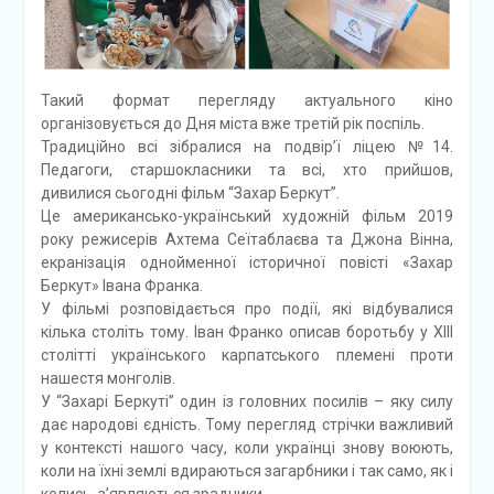
Такий формат перегляду актуального кіно
організовується до Дня міста вже третій рік поспіль.
Традиційно всі зібралися на подвір’ї ліцею №14.
Педагоги, старшокласники та всі, хто прийшов,
дивилися сьогодні фільм “Захар Беркут”.
Це американсько-український художній фільм 2019
року режисерів Ахтема Сеїтаблаєва та Джона Вінна,
екранізація однойменної історичної повісті «Захар
Беркут» Івана Франка.
У фільмі розповідається про події, які відбувалися
кілька століть тому. Іван Франко описав боротьбу у XIII
столітті українського карпатського племені проти
нашестя монголів.
У “Захарі Беркуті” один із головних посилів – яку силу
дає народові єдність. Тому перегляд стрічки важливий
у контексті нашого часу, коли українці знову воюють,
коли на їхні землі вдираються загарбники і так само, як і
колись, з’являються зрадники.