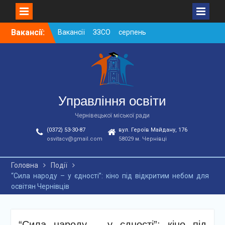
Skip
Вакансії:
Вакансії ЗЗСО серпень
to
2026
content
Вакансії ЗЗСО червень
2026
Вакансії у ЗДО та
дошкільних підрозділах
ЗЗСО станом на
Управління освіти
01.08.2026 р.
Чернівецької міської ради
(0372) 53-30-87
вул. Героїв Майдану, 176
osvitacv@gmail.com
58029 м. Чернівці
Головна
Події
“Сила народу – у єдності”: кіно під відкритим небом для
освітян Чернівців
“Сила народу – у єдності”: кіно під