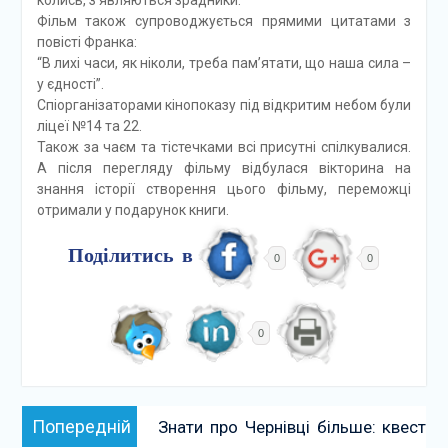
Фільм також супроводжується прямими цитатами з
повісті Франка:
“В лихі часи, як ніколи, треба пам’ятати, що наша сила –
у єдності”.
Спіорганізаторами кінопоказу під відкритим небом були
ліцеї №14 та 22.
Також за чаєм та тістечками всі присутні спілкувалися.
А після перегляду фільму відбулася вікторина на
знання історії створення цього фільму, переможці
отримали у подарунок книги.
Поділитись в
0
0
0
Навігація
Попередній:
Попередній
Знати про Чернівці більше: квест
записів