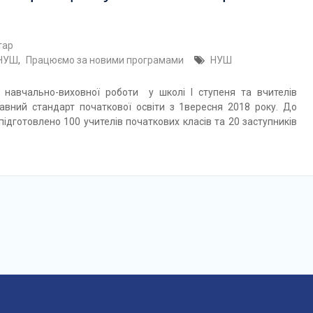
тар
НУШ
,
Працюємо за новими програмами
НУШ
 навчально-виховної роботи у школі І ступеня та вчителів
вний стандарт початкової освіти з 1вересня 2018 року. До
ідготовлено 100 учителів початкових класів та 20 заступників