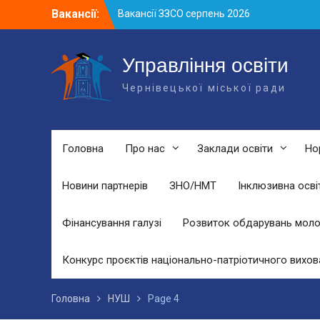
Skip
Вакансії:
Вакансії ЗЗСО серпень 2026
to
Вакансії ЗЗСО червень 2026
content
Вакансії у ЗДО та дошкільних
підрозділах ЗЗСО станом на 01.08.2026
Управління освіти
р.
Чернівецької міської ради
Головна
Про нас
Заклади освіти
Но
Новини партнерів
ЗНО/НМТ
Інклюзивна осві
Фінансування галузі
Розвиток обдарувань моло
Конкурс проєктів національно-патріотичного вихов
Головна
НУШ
Page 4