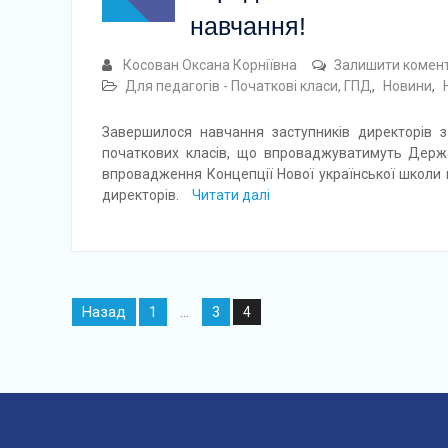
навчання!
Косован Оксана Корніївна
Залишити комен
Для педагогів - Початкові класи, ГПД
,
Новини
,
Завершилося навчання заступників директорів з
початкових класів, що впроваджуватимуть Держа
впровадження Концепції Нової української школи п
директорів.
Читати далі
Навігація
Назад
1
3
…
4
записів