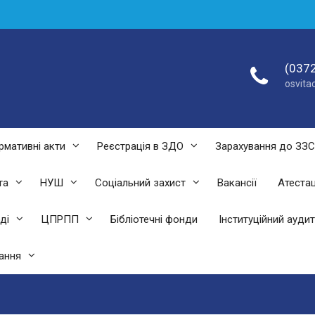
(0372
osvit
рмативні акти
Реєстрація в ЗДО
Зарахування до ЗЗ
та
НУШ
Соціальний захист
Вакансії
Атестац
ді
ЦПРПП
Бібліотечні фонди
Інституційний аудит
ання