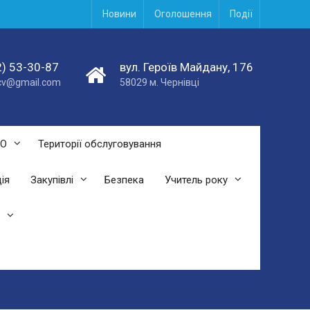
Новини
Оголошення
Події
) 53-30-87
вул. Героїв Майдану, 176
acv@gmail.com
58029 м. Чернівці
СО
Території обслуговування
ія
Закупівлі
Безпека
Учитель року