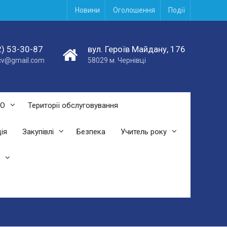
Новини
Оголошення
Події
) 53-30-87
вул. Героїв Майдану, 176
acv@gmail.com
58029 м. Чернівці
СО
Території обслуговування
ія
Закупівлі
Безпека
Учитель року