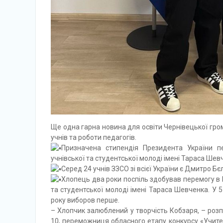
Ще одна гарна новина для освіти Чернівецької гро
учнів та роботи педагогів.
Призначена стипендія Президента України п
учнівської та студентської молоді імені Тараса Шев
Серед 24 учнів ЗЗСО зі всієї України є Дмитро Б
Хлопець два роки поспіль здобував перемогу в 
та студентської молоді імені Тараса Шевченка. У 5
року виборов перше.
– Хлопчик залюблений у творчість Кобзаря, – розп
10, переможниця обласного етапу конкурсу «Учит