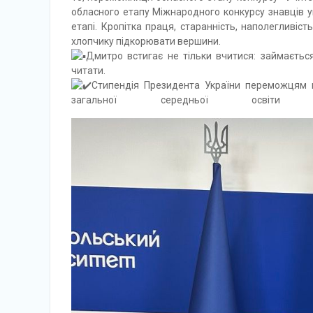
обласного етапу Міжнародного конкурсу знавців ук
етапі. Кропітка праця, старанність, наполегливіс
хлопчику підкорювати вершини.
Дмитро встигає не тільки вчитися: займаєтьс
читати.
Стипендія Президента України переможцям к
загальної середньої осв