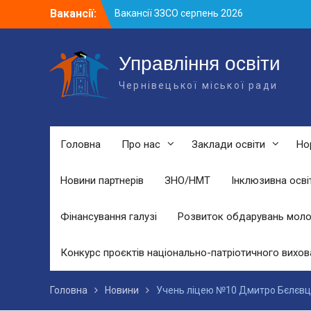
Skip
Вакансії:
Вакансії ЗЗСО червень 2026
to
Вакансії у ЗДО та дошкільних
content
підрозділах ЗЗСО станом на 01.08.2026
р.
Управління освіти
Вакансії ЗЗСО серпень 2026
Чернівецької міської ради
Головна
Про нас
Заклади освіти
Но
Новини партнерів
ЗНО/НМТ
Інклюзивна осві
Фінансування галузі
Розвиток обдарувань моло
Конкурс проєктів національно-патріотичного вихов
Головна
Новини
Учень ліцею №10 Дмитро Бєлєвце