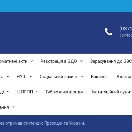
(0372
osvit
рмативні акти
Реєстрація в ЗДО
Зарахування до ЗЗ
та
НУШ
Соціальний захист
Вакансії
Атестац
ді
ЦПРПП
Бібліотечні фонди
Інституційний аудит
ання
в отримав стипендію Президента України.