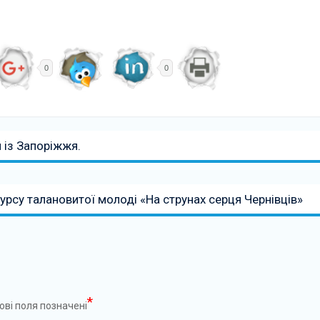
0
0
и із Запоріжжя.
рсу талановитої молоді «На струнах серця Чернівців»
*
ові поля позначені