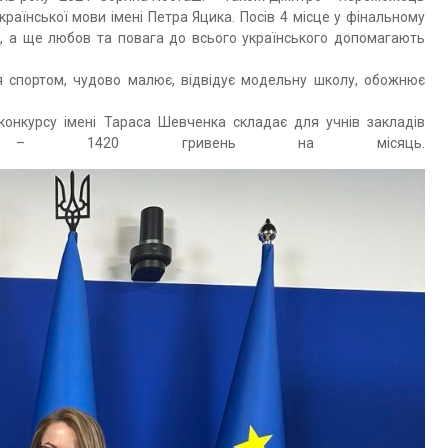
раїнської мови імені Петра Яцика. Посів 4 місце у фінальному
ть, а ще любов та повага до всього українського допомагають
я спортом, чудово малює, відвідує модельну школу, обожнює
онкурсу імені Тараса Шевченка складає для учнів закладів
іти – 1420 гривень на місяць.