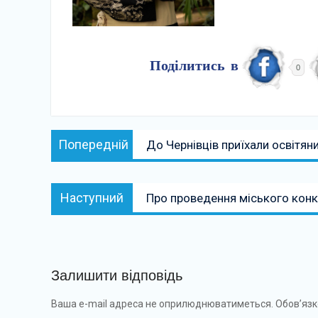
Поділитись в
0
Навігація
Попередній:
Попередній
До Чернівців приїхали освітян
записів
Наступний:
Наступний
Про проведення міського конку
Залишити відповідь
Ваша e-mail адреса не оприлюднюватиметься.
Обов’язк