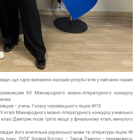
мади і ще одне визнання хороших результатів у навчанні наших
ереможцям XV Міжнародного мовно-літературного конкурсу
ченка.
єлєвцев – учень 7 класу чернівецького ліцею №10.
ІV етапі Міжнародного мовно-літературного конкурсу учнівської
 класі Дмитрик посів третє місце у фінальному етапі, минулого
овідає його вчителька української мови та літератури ліцею №
ель року- 2024″ Зоряна Косташ. – Також Дмитро – переможець