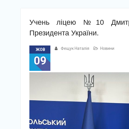
Учень ліцею №10 Дмитр
Президента України.
Фещук Наталія
Новини
ЖОВ
09