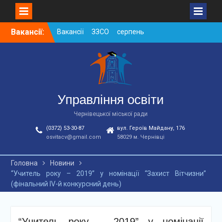
Skip
Вакансії:
Вакансії ЗЗСО серпень
to
2026
content
Вакансії ЗЗСО червень
2026
Вакансії у ЗДО та
дошкільних підрозділах
ЗЗСО станом на
Управління освіти
01.08.2026 р.
Чернівецької міської ради
(0372) 53-30-87
вул. Героїв Майдану, 176
osvitacv@gmail.com
58029 м. Чернівці
Головна
Новини
“Учитель року – 2019” у номінації “Захист Вітчизни”
(фінальний ІV-й конкурсний день)
“Учитель року – 2019” у номінації