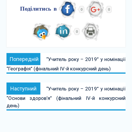
Поділитись в
0
0
0
Навігація
Попередній:
Попередній
“Учитель року – 2019” у номінації
записів
“Географія” (фінальний ІV-й конкурсний день)
Наступний:
Наступний
“Учитель року – 2019” у номінації
“Основи здоров’я” (фінальний ІV-й конкурсний
день)