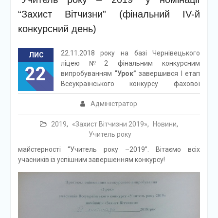
“Захист Вітчизни” (фінальний ІV-й
конкурсний день)
22.11.2018 року на базі Чернівецького
ЛИС
ліцею №2 фінальним конкурсним
22
випробуванням
“Урок”
завершився І етап
Всеукраїнського конкурсу фахової
Адміністратор
2019
,
«Захист Вітчизни 2019»
,
Новини
,
Учитель року
майстерності “Учитель року –2019”. Вітаємо всіх
учасників із успішним завершенням конкурсу!