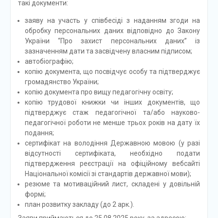
такі документи:
заяву на участь у співбесіді з наданням згоди на
обробку персональних даних відповідно до Закону
України “Про захист персональних даних” із
зазначенням дати та засвідчену власним підписом;
автобіографію;
копію документа, що посвідчує особу та підтверджує
громадянство України;
копію документа про вищу педагогічну освіту;
копію трудової книжки чи інших документів, що
підтверджує стаж педагогічної та/або науково-
педагогічної роботи не менше трьох років на дату їх
подання;
сертифікат на володіння Державною мовою (у разі
відсутності сертифіката, необхідно подати
підтвердження реєстрації на офіційному вебсайті
Національної комісії зі стандартів державної мови);
резюме та мотиваційний лист, складені у довільній
формі;
план розвитку закладу (до 2 арк.).