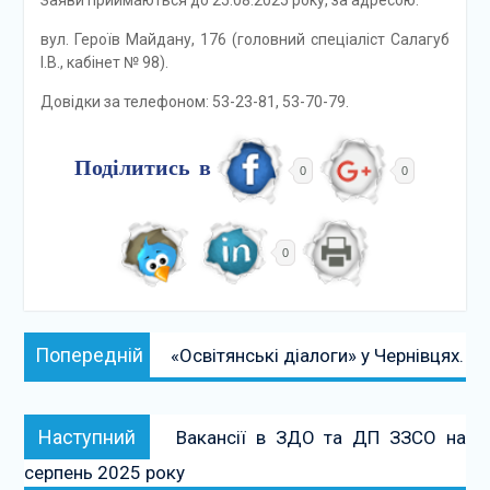
Заяви приймаються до 25.08.2025 року, за адресою:
вул. Героїв Майдану, 176 (головний спеціаліст Салагуб
І.В., кабінет № 98).
Довідки за телефоном: 53-23-81, 53-70-79.
Поділитись в
0
0
0
Навігація
Попередній:
Попередній
«Освітянські діалоги» у Чернівцях.
записів
Наступний:
Наступний
Вакансії в ЗДО та ДП ЗЗСО на
серпень 2025 року