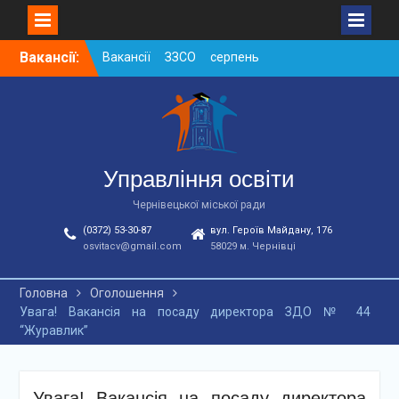
Skip
Вакансії:
Вакансії ЗЗСО серпень
to
2026
content
Вакансії ЗЗСО червень
2026
Вакансії у ЗДО та
дошкільних підрозділах
ЗЗСО станом на
Управління освіти
01.08.2026 р.
Чернівецької міської ради
(0372) 53-30-87
вул. Героїв Майдану, 176
osvitacv@gmail.com
58029 м. Чернівці
Головна
Оголошення
Увага! Вакансія на посаду директора ЗДО № 44
“Журавлик”
Увага! Вакансія на посаду директора