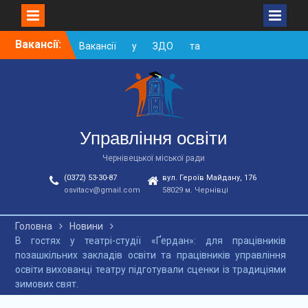
Skip
Вакансії:
Вакансії у ЗДО та
to
дошкільних підрозділах
content
ЗЗСО станом на
01.08.2026 р.
Вакансії ЗЗСО серпень
2026
Вакансії ЗЗСО червень
Управління освіти
2026
Чернівецької міської ради
(0372) 53-30-87
вул. Героїв Майдану, 176
osvitacv@gmail.com
58029 м. Чернівці
Головна
Новини
В гостях у театрі-студії «Ґердан»: для працівників
позашкільних закладів освіти та працівників управління
освіти вихованці театру підготували сценки із традиціями
зимових свят.