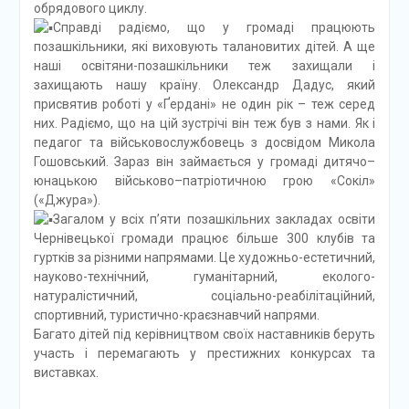
обрядового циклу.
Справді радіємо, що у громаді працюють
позашкільники, які виховують талановитих дітей. А ще
наші освітяни-позашкільники теж захищали і
захищають нашу країну. Олександр Дадус, який
присвятив роботі у «Ґердані» не один рік – теж серед
них. Радіємо, що на цій зустрічі він теж був з нами. Як і
педагог та військовослужбовець з досвідом Микола
Гошовський. Зараз він займається у громаді дитячо–
юнацькою військово–патріотичною грою «Сокіл»
(«Джура»).
Загалом у всіх п’яти позашкільних закладах освіти
Чернівецької громади працює більше 300 клубів та
гуртків за різними напрямами. Це художньо-естетичний,
науково-технічний, гуманітарний, еколого-
натуралістичний, соціально-реабілітаційний,
спортивний, туристично-краєзнавчий напрями.
Багато дітей під керівництвом своїх наставників беруть
участь і перемагають у престижних конкурсах та
виставках.