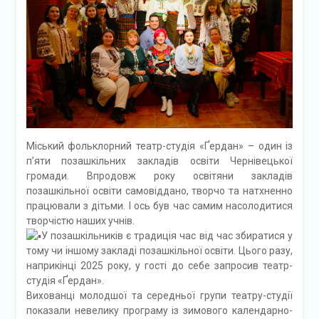
Міський фольклорний театр-студія «Ґердан» – один із
п’яти позашкільних закладів освіти Чернівецької
громади. Впродовж року освітяни закладів
позашкільної освіти самовіддано, творчо та натхненно
працювали з дітьми. І ось був час самим насолодитися
творчістю наших учнів.
У позашкільників є традиція час від час збиратися у
тому чи іншому закладі позашкільної освіти. Цього разу,
наприкінці 2025 року, у гості до себе запросив театр-
студія «Ґердан».
Вихованці молодшої та середньої групи театру-студії
показали невелику програму із зимового календарно-