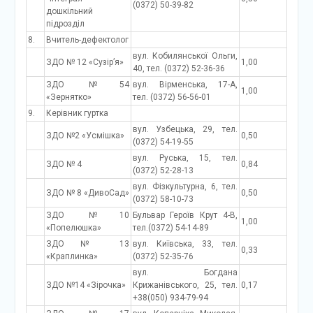
(0372) 50-39-82
дошкільний
підрозділ
8.
Вчитель-дефектолог
вул. Кобилянської Ольги,
ЗДО № 12 «Сузір’я»
1,00
40, тел. (0372) 52-36-36
ЗДО №54
вул. Вірменська, 17-А,
1,00
«Зернятко»
тел. (0372) 56-56-01
9.
Керівник гуртка
вул. Узбецька, 29, тел.
ЗДО №2 «Усмішка»
0,50
(0372) 54-19-55
вул. Руська, 15, тел.
ЗДО № 4
0,84
(0372) 52-28-13
вул. Фізкультурна, 6, тел.
ЗДО № 8 «ДивоСад»
0,50
(0372) 58-10-73
ЗДО №10
Бульвар Героїв Крут 4-В,
1,00
«Попелюшка»
тел.(0372) 54-14-89
ЗДО № 13
вул. Київська, 33, тел.
0,33
«Краплинка»
(0372) 52-35-76
вул. Богдана
ЗДО №14 «Зірочка»
Крижанівського, 25, тел.
0,17
+38(050) 934-79-94