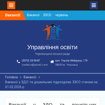
Skip
Вакансії:
Вакансії ЗЗСО червень
to
2026
content
Вакансії у ЗДО та
дошкільних підрозділах
ЗЗСО станом на
01.08.2026 р.
Вакансії ЗЗСО серпень
Управління освіти
2026
Чернівецької міської ради
(0372) 53-30-87
вул. Героїв Майдану, 176
osvitacv@gmail.com
58029 м. Чернівці
Головна
Вакансії
Вакансії у ЗДО та дошкільних підрозділах ЗЗСО станом на
01.02.2026 р.
Вакансії у ЗДО та дошкільних