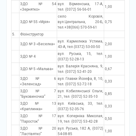
ЗДО №54
вул. Вірменська, 17-А,
1,00
«Зернятко»
тел. (0372) 56-56-01
село Коровія,
ЗДО № 55 «Мрія»
вул.Центральна, 20-Б,
0,75
тел.+38(066) 570-59-61
5.
Фізінструктор
вул. Кармелюка Устима,
ЗДО № 3 «Веселка»
2,00
43-А, тел.(0372) 53-00-50
вул. Руська, 15, тел.
ЗДО № 4
1,00
(0372) 52-28-13
вул. Валерія Красняна, 9,
ЗДО № 5 «Мальва»
0,67
тел. (0372) 52-41-20
ЗДО № 6
вул. Главки Йозефа, 8, 10,
0,33
«Зеленсад»
тел. (0372) 52-72-18
ЗДО № 7
вул. Кобилянської Ольги,
0,85
“Буковиночка”
21, тел. (0372) 52-35-10
ЗДО № 13
вул. Київська, 33, тел.
0,33
«Краплинка»
(0372) 52-35-76
ЗДО №17
вул. Коперніка Миколая,
0,50
“Паросток”
19, тел. (0372) 53-42-28
ЗДО №20
вул. Руська, 182 А, (0372)
1,00
“Ластівятко”
54-08-85