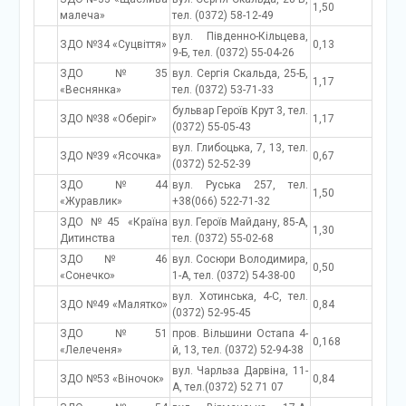
1,50
малеча»
тел. (0372) 58-12-49
вул. Південно-Кільцева,
ЗДО №34 «Суцвіття»
0,13
9-Б, тел. (0372) 55-04-26
ЗДО №35
вул. Сергія Скальда, 25-Б,
1,17
«Веснянка»
тел. (0372) 53-71-33
бульвар Героїв Крут 3, тел.
ЗДО №38 «Оберіг»
1,17
(0372) 55-05-43
вул. Глибоцька, 7, 13, тел.
ЗДО №39 «Ясочка»
0,67
(0372) 52-52-39
ЗДО №44
вул. Руська 257, тел.
1,50
«Журавлик»
+38(066) 522-71-32
ЗДО №45 «Країна
вул. Героїв Майдану, 85-А,
1,30
Дитинства
тел. (0372) 55-02-68
ЗДО № 46
вул. Сосюри Володимира,
0,50
«Сонечко»
1-А, тел. (0372) 54-38-00
вул. Хотинська, 4-С, тел.
ЗДО №49 «Малятко»
0,84
(0372) 52-95-45
ЗДО №51
пров. Вільшини Остапа 4-
0,168
«Лелеченя»
й, 13, тел. (0372) 52-94-38
вул. Чарльза Дарвіна, 11-
ЗДО №53 «Віночок»
0,84
А, тел.(0372) 52 71 07