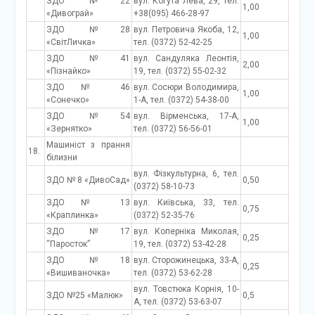
ЗДО №22
вул. Когута Лева, 29, тел.
1,00
«Дивограй»
+38(095) 466-28-97
ЗДО №28
вул. Петровича Якоба, 12,
1,00
«СвітЛичка»
тел. (0372) 52-42-25
ЗДО №41
вул. Сандуляка Леонтія,
2,00
«Пізнайко»
19, тел. (0372) 55-02-32
ЗДО № 46
вул. Сосюри Володимира,
1,00
«Сонечко»
1-А, тел. (0372) 54-38-00
ЗДО №54
вул. Вірменська, 17-А,
1,00
«Зернятко»
тел. (0372) 56-56-01
Машиніст з прання
18.
білизни
вул. Фізкультурна, 6, тел.
ЗДО № 8 «ДивоСад»
0,50
(0372) 58-10-73
ЗДО № 13
вул. Київська, 33, тел.
0,75
«Краплинка»
(0372) 52-35-76
ЗДО №17
вул. Коперніка Миколая,
0,25
“Паросток”
19, тел. (0372) 53-42-28
ЗДО №18
вул. Сторожинецька, 33-А,
0,25
«Вишиваночка»
тел. (0372) 53-62-28
вул. Товстюка Корнія, 10-
ЗДО №25 «Малюк»
0,5
А, тел. (0372) 53-63-07