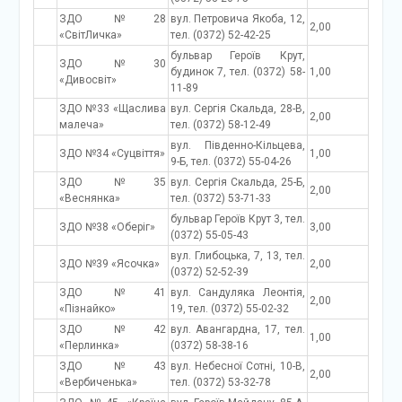
ЗДО №28
вул. Петровича Якоба, 12,
2,00
«СвітЛичка»
тел. (0372) 52-42-25
бульвар Героїв Крут,
ЗДО №30
будинок 7, тел. (0372) 58-
1,00
«Дивосвіт»
11-89
ЗДО №33 «Щаслива
вул. Сергія Скальда, 28-В,
2,00
малеча»
тел. (0372) 58-12-49
вул. Південно-Кільцева,
ЗДО №34 «Суцвіття»
1,00
9-Б, тел. (0372) 55-04-26
ЗДО №35
вул. Сергія Скальда, 25-Б,
2,00
«Веснянка»
тел. (0372) 53-71-33
бульвар Героїв Крут 3, тел.
ЗДО №38 «Оберіг»
3,00
(0372) 55-05-43
вул. Глибоцька, 7, 13, тел.
ЗДО №39 «Ясочка»
2,00
(0372) 52-52-39
ЗДО №41
вул. Сандуляка Леонтія,
2,00
«Пізнайко»
19, тел. (0372) 55-02-32
ЗДО №42
вул. Авангардна, 17, тел.
1,00
«Перлинка»
(0372) 58-38-16
ЗДО №43
вул. Небесної Сотні, 10-В,
2,00
«Вербиченька»
тел. (0372) 53-32-78