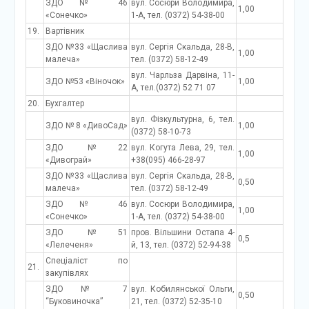
ЗДО № 46
вул. Сосюри Володимира,
1,00
«Сонечко»
1-А, тел. (0372) 54-38-00
19.
Вартівник
ЗДО №33 «Щаслива
вул. Сергія Скальда, 28-В,
1,00
малеча»
тел. (0372) 58-12-49
вул. Чарльза Дарвіна, 11-
ЗДО №53 «Віночок»
1,00
А, тел.(0372) 52 71 07
20.
Бухгалтер
вул. Фізкультурна, 6, тел.
ЗДО № 8 «ДивоСад»
1,00
(0372) 58-10-73
ЗДО №22
вул. Когута Лева, 29, тел.
1,00
«Дивограй»
+38(095) 466-28-97
ЗДО №33 «Щаслива
вул. Сергія Скальда, 28-В,
0,50
малеча»
тел. (0372) 58-12-49
ЗДО № 46
вул. Сосюри Володимира,
1,00
«Сонечко»
1-А, тел. (0372) 54-38-00
ЗДО №51
пров. Вільшини Остапа 4-
0,5
«Лелеченя»
й, 13, тел. (0372) 52-94-38
Спеціаліст по
21.
закупівлях
ЗДО № 7
вул. Кобилянської Ольги,
0,50
“Буковиночка”
21, тел. (0372) 52-35-10