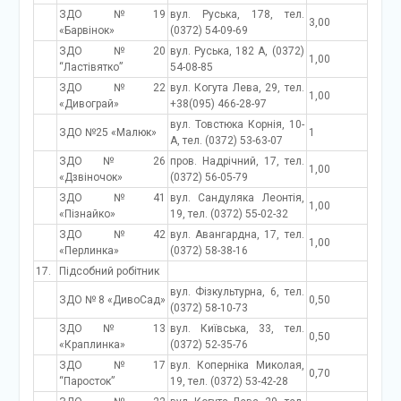
ЗДО №19
вул. Руська, 178, тел.
3,00
«Барвінок»
(0372) 54-09-69
ЗДО №20
вул. Руська, 182 А, (0372)
1,00
“Ластівятко”
54-08-85
ЗДО №22
вул. Когута Лева, 29, тел.
1,00
«Дивограй»
+38(095) 466-28-97
вул. Товстюка Корнія, 10-
ЗДО №25 «Малюк»
1
А, тел. (0372) 53-63-07
ЗДО № 26
пров. Надрічний, 17, тел.
1,00
«Дзвіночок»
(0372) 56-05-79
ЗДО №41
вул. Сандуляка Леонтія,
1,00
«Пізнайко»
19, тел. (0372) 55-02-32
ЗДО №42
вул. Авангардна, 17, тел.
1,00
«Перлинка»
(0372) 58-38-16
17.
Підсобний робітник
вул. Фізкультурна, 6, тел.
ЗДО № 8 «ДивоСад»
0,50
(0372) 58-10-73
ЗДО № 13
вул. Київська, 33, тел.
0,50
«Краплинка»
(0372) 52-35-76
ЗДО №17
вул. Коперніка Миколая,
0,70
“Паросток”
19, тел. (0372) 53-42-28