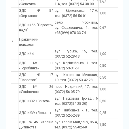
1,67
«Сонечко»
1-А, тел. (0372) 54-38-00
ЗДО №54
вул. Вірменська, 17-А,
1,00
«Зернятко»
тел. (0372) 56-56-01
село Чорнівка,
ЗДО № 56 “Паросток
вул.Федьковича, 1, тел.
0,67
надії”
+38(099) 078-33-74
Практичний
6.
психолог
вул. Руська, 15, тел.
ЗДО № 4
1,00
(0372) 52-28-13
ЗДО № 11
вул. Карінтійська, 1, тел.
0,50
«Горобинка»
(0372) 53-31-61
ЗДО №17
вул. Коперніка Миколая,
0,50
“Паросток”
19, тел. (0372) 53-42-28
ЗДО № 26
пров. Надрічний, 17, тел.
1,00
«Дзвіночок»
(0372) 56-05-79
вул. Парковий Проїзд , 6
ЗДО №32 «Світоч»
0,50
тел. (0372)54-25-20)
вул. Глибоцька, 7, 13, тел.
ЗДО №39 «Ясочка»
0,25
(0372) 52-52-39
ЗДО №45 «Країна
вул. Героїв Майдану, 85-А,
1,50
Дитинства
тел. (0372) 55-02-68