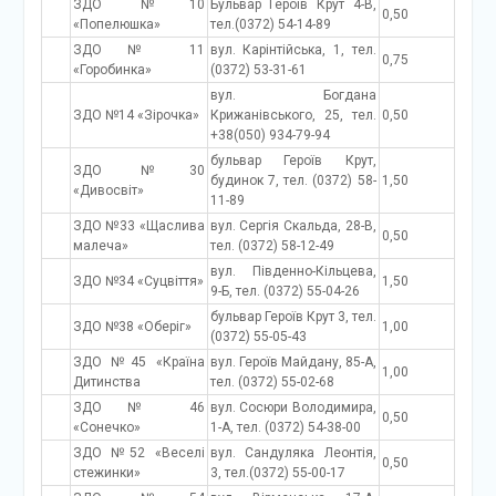
ЗДО №10
Бульвар Героїв Крут 4-В,
0,50
«Попелюшка»
тел.(0372) 54-14-89
ЗДО № 11
вул. Карінтійська, 1, тел.
0,75
«Горобинка»
(0372) 53-31-61
вул. Богдана
ЗДО №14 «Зірочка»
Крижанівського, 25, тел.
0,50
+38(050) 934-79-94
бульвар Героїв Крут,
ЗДО №30
будинок 7, тел. (0372) 58-
1,50
«Дивосвіт»
11-89
ЗДО №33 «Щаслива
вул. Сергія Скальда, 28-В,
0,50
малеча»
тел. (0372) 58-12-49
вул. Південно-Кільцева,
ЗДО №34 «Суцвіття»
1,50
9-Б, тел. (0372) 55-04-26
бульвар Героїв Крут 3, тел.
ЗДО №38 «Оберіг»
1,00
(0372) 55-05-43
ЗДО №45 «Країна
вул. Героїв Майдану, 85-А,
1,00
Дитинства
тел. (0372) 55-02-68
ЗДО № 46
вул. Сосюри Володимира,
0,50
«Сонечко»
1-А, тел. (0372) 54-38-00
ЗДО №52 «Веселі
вул. Сандуляка Леонтія,
0,50
стежинки»
3, тел.(0372) 55-00-17