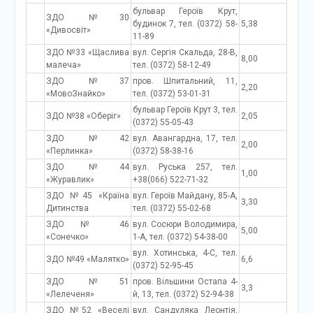
бульвар Героїв Крут,
ЗДО №30
будинок 7, тел. (0372) 58-
5,38
«Дивосвіт»
11-89
ЗДО №33 «Щаслива
вул. Сергія Скальда, 28-В,
8,00
малеча»
тел. (0372) 58-12-49
ЗДО №37
пров. Шпитальний, 11,
2,20
«МовоЗнайко»
тел. (0372) 53-01-31
бульвар Героїв Крут 3, тел.
ЗДО №38 «Оберіг»
2,05
(0372) 55-05-43
ЗДО №42
вул. Авангардна, 17, тел.
2,00
«Перлинка»
(0372) 58-38-16
ЗДО №44
вул. Руська 257, тел.
1,00
«Журавлик»
+38(066) 522-71-32
ЗДО №45 «Країна
вул. Героїв Майдану, 85-А,
3,30
Дитинства
тел. (0372) 55-02-68
ЗДО № 46
вул. Сосюри Володимира,
5,00
«Сонечко»
1-А, тел. (0372) 54-38-00
вул. Хотинська, 4-С, тел.
ЗДО №49 «Малятко»
6,6
(0372) 52-95-45
ЗДО №51
пров. Вільшини Остапа 4-
3,3
«Лелеченя»
й, 13, тел. (0372) 52-94-38
ЗДО №52 «Веселі
вул. Сандуляка Леонтія,