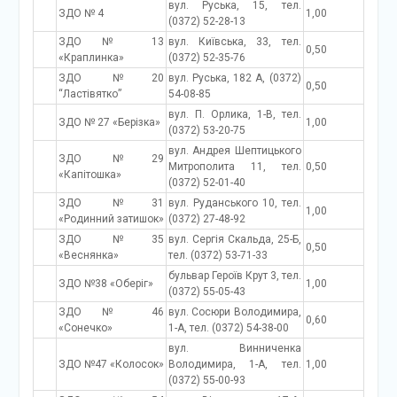
вул. Руська, 15, тел.
ЗДО № 4
1,00
(0372) 52-28-13
ЗДО № 13
вул. Київська, 33, тел.
0,50
«Краплинка»
(0372) 52-35-76
ЗДО №20
вул. Руська, 182 А, (0372)
0,50
“Ластівятко”
54-08-85
вул. П. Орлика, 1-В, тел.
ЗДО № 27 «Берізка»
1,00
(0372) 53-20-75
вул. Андрея Шептицького
ЗДО №29
Митрополита 11, тел.
0,50
«Капітошка»
(0372) 52-01-40
ЗДО №31
вул. Руданського 10, тел.
1,00
«Родинний затишок»
(0372) 27-48-92
ЗДО №35
вул. Сергія Скальда, 25-Б,
0,50
«Веснянка»
тел. (0372) 53-71-33
бульвар Героїв Крут 3, тел.
ЗДО №38 «Оберіг»
1,00
(0372) 55-05-43
ЗДО № 46
вул. Сосюри Володимира,
0,60
«Сонечко»
1-А, тел. (0372) 54-38-00
вул. Винниченка
ЗДО №47 «Колосок»
Володимира, 1-А, тел.
1,00
(0372) 55-00-93