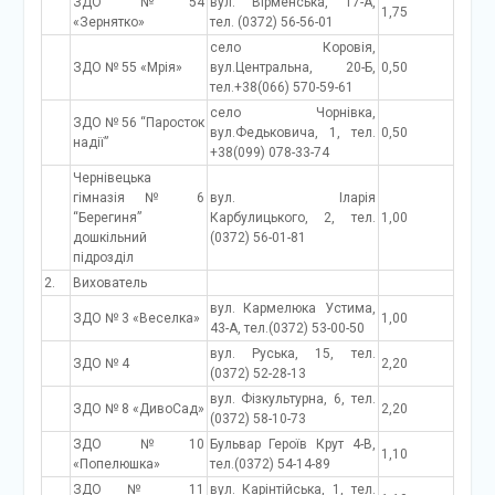
ЗДО №54
вул. Вірменська, 17-А,
1,75
«Зернятко»
тел. (0372) 56-56-01
село Коровія,
ЗДО № 55 «Мрія»
вул.Центральна, 20-Б,
0,50
тел.+38(066) 570-59-61
село Чорнівка,
ЗДО № 56 “Паросток
вул.Федьковича, 1, тел.
0,50
надії”
+38(099) 078-33-74
Чернівецька
гімназія № 6
вул. Іларія
“Берегиня”
Карбулицького, 2, тел.
1,00
дошкільний
(0372) 56-01-81
підрозділ
2.
Вихователь
вул. Кармелюка Устима,
ЗДО № 3 «Веселка»
1,00
43-А, тел.(0372) 53-00-50
вул. Руська, 15, тел.
ЗДО № 4
2,20
(0372) 52-28-13
вул. Фізкультурна, 6, тел.
ЗДО № 8 «ДивоСад»
2,20
(0372) 58-10-73
ЗДО №10
Бульвар Героїв Крут 4-В,
1,10
«Попелюшка»
тел.(0372) 54-14-89
ЗДО № 11
вул. Карінтійська, 1, тел.