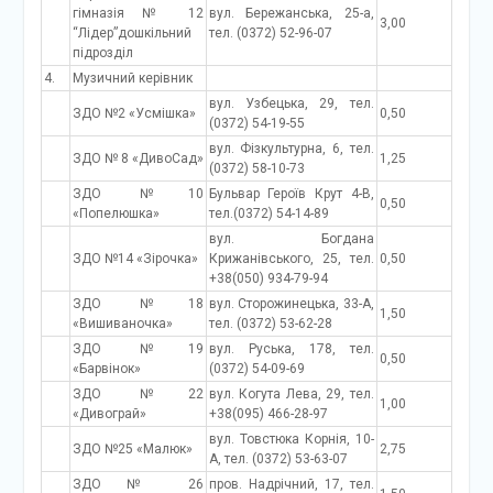
гімназія № 12
вул. Бережанська, 25-а,
3,00
“Лідер”дошкільний
тел. (0372) 52-96-07
підрозділ
4.
Музичний керівник
вул. Узбецька, 29, тел.
ЗДО №2 «Усмішка»
0,50
(0372) 54-19-55
вул. Фізкультурна, 6, тел.
ЗДО № 8 «ДивоСад»
1,25
(0372) 58-10-73
ЗДО №10
Бульвар Героїв Крут 4-В,
0,50
«Попелюшка»
тел.(0372) 54-14-89
вул. Богдана
ЗДО №14 «Зірочка»
Крижанівського, 25, тел.
0,50
+38(050) 934-79-94
ЗДО №18
вул. Сторожинецька, 33-А,
1,50
«Вишиваночка»
тел. (0372) 53-62-28
ЗДО №19
вул. Руська, 178, тел.
0,50
«Барвінок»
(0372) 54-09-69
ЗДО №22
вул. Когута Лева, 29, тел.
1,00
«Дивограй»
+38(095) 466-28-97
вул. Товстюка Корнія, 10-
ЗДО №25 «Малюк»
2,75
А, тел. (0372) 53-63-07
ЗДО № 26
пров. Надрічний, 17, тел.