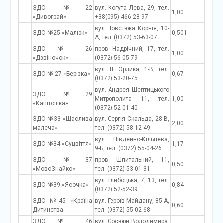
ЗДО №22
вул. Когута Лева, 29, тел.
1,00
«Дивограй»
+38(095) 466-28-97
вул. Товстюка Корнія, 10-
ЗДО №25 «Малюк»
0,501
А, тел. (0372) 53-63-07
ЗДО № 26
пров. Надрічний, 17, тел.
1,00
«Дзвіночок»
(0372) 56-05-79
вул. П. Орлика, 1-В, тел.
ЗДО № 27 «Берізка»
0,67
(0372) 53-20-75
вул. Андрея Шептицького
ЗДО №29
Митрополита 11, тел.
1,00
«Капітошка»
(0372) 52-01-40
ЗДО №33 «Щаслива
вул. Сергія Скальда, 28-В,
2,00
малеча»
тел. (0372) 58-12-49
вул. Південно-Кільцева,
ЗДО №34 «Суцвіття»
1,17
9-Б, тел. (0372) 55-04-26
ЗДО №37
пров. Шпитальний, 11,
0,50
«МовоЗнайко»
тел. (0372) 53-01-31
вул. Глибоцька, 7, 13, тел.
ЗДО №39 «Ясочка»
0,84
(0372) 52-52-39
ЗДО №45 «Країна
вул. Героїв Майдану, 85-А,
0,60
Дитинства
тел. (0372) 55-02-68
ЗДО № 46
вул. Сосюри Володимира,