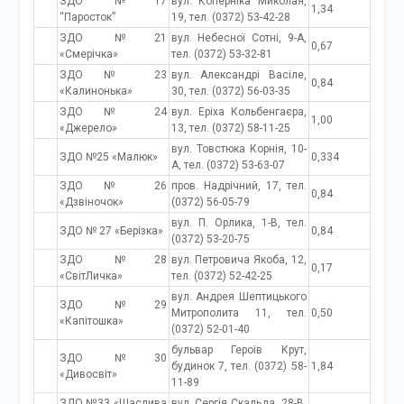
ЗДО №17
вул. Коперніка Миколая,
1,34
“Паросток”
19, тел. (0372) 53-42-28
ЗДО №21
вул. Небесної Сотні, 9-А,
0,67
«Смерічка»
тел. (0372) 53-32-81
ЗДО № 23
вул. Александрі Васіле,
0,84
«Калинонька»
30, тел. (0372) 56-03-35
ЗДО № 24
вул. Еріха Кольбенгаєра,
1,00
«Джерело»
13, тел. (0372) 58-11-25
вул. Товстюка Корнія, 10-
ЗДО №25 «Малюк»
0,334
А, тел. (0372) 53-63-07
ЗДО № 26
пров. Надрічний, 17, тел.
0,84
«Дзвіночок»
(0372) 56-05-79
вул. П. Орлика, 1-В, тел.
ЗДО № 27 «Берізка»
0,84
(0372) 53-20-75
ЗДО №28
вул. Петровича Якоба, 12,
0,17
«СвітЛичка»
тел. (0372) 52-42-25
вул. Андрея Шептицького
ЗДО №29
Митрополита 11, тел.
0,50
«Капітошка»
(0372) 52-01-40
бульвар Героїв Крут,
ЗДО №30
будинок 7, тел. (0372) 58-
1,84
«Дивосвіт»
11-89
ЗДО №33 «Щаслива
вул. Сергія Скальда, 28-В,