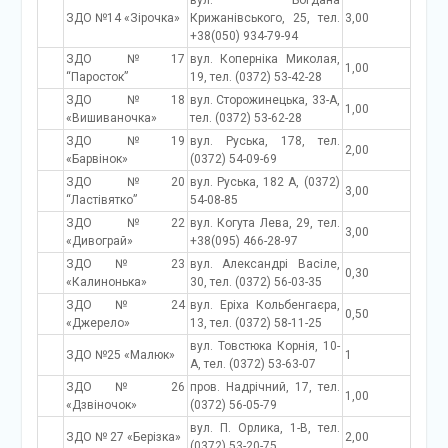
вул. Богдана
ЗДО №14 «Зірочка»
Крижанівського, 25, тел.
3,00
+38(050) 934-79-94
ЗДО №17
вул. Коперніка Миколая,
1,00
“Паросток”
19, тел. (0372) 53-42-28
ЗДО №18
вул. Сторожинецька, 33-А,
1,00
«Вишиваночка»
тел. (0372) 53-62-28
ЗДО №19
вул. Руська, 178, тел.
2,00
«Барвінок»
(0372) 54-09-69
ЗДО №20
вул. Руська, 182 А, (0372)
3,00
“Ластівятко”
54-08-85
ЗДО №22
вул. Когута Лева, 29, тел.
3,00
«Дивограй»
+38(095) 466-28-97
ЗДО № 23
вул. Александрі Васіле,
0,30
«Калинонька»
30, тел. (0372) 56-03-35
ЗДО № 24
вул. Еріха Кольбенгаєра,
0,50
«Джерело»
13, тел. (0372) 58-11-25
вул. Товстюка Корнія, 10-
ЗДО №25 «Малюк»
1
А, тел. (0372) 53-63-07
ЗДО № 26
пров. Надрічний, 17, тел.
1,00
«Дзвіночок»
(0372) 56-05-79
вул. П. Орлика, 1-В, тел.
ЗДО № 27 «Берізка»
2,00
(0372) 53-20-75