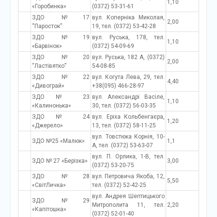
1,10
«Горобинка»
(0372) 53-31-61
ЗДО №17
вул. Коперніка Миколая,
2,00
“Паросток”
19, тел. (0372) 53-42-28
ЗДО №19
вул. Руська, 178, тел.
1,10
«Барвінок»
(0372) 54-09-69
ЗДО №20
вул. Руська, 182 А, (0372)
2,00
“Ластівятко”
54-08-85
ЗДО №22
вул. Когута Лева, 29, тел.
4,40
«Дивограй»
+38(095) 466-28-97
ЗДО № 23
вул. Александрі Васіле,
1,10
«Калинонька»
30, тел. (0372) 56-03-35
ЗДО № 24
вул. Еріха Кольбенгаєра,
1,20
«Джерело»
13, тел. (0372) 58-11-25
вул. Товстюка Корнія, 10-
ЗДО №25 «Малюк»
1,1
А, тел. (0372) 53-63-07
вул. П. Орлика, 1-В, тел.
ЗДО № 27 «Берізка»
3,00
(0372) 53-20-75
ЗДО №28
вул. Петровича Якоба, 12,
5,50
«СвітЛичка»
тел. (0372) 52-42-25
вул. Андрея Шептицького
ЗДО №29
Митрополита 11, тел.
2,20
«Капітошка»
(0372) 52-01-40