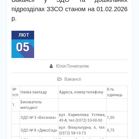
підрозділах ЗЗСО станом на 01.02.2026
р.
ЛЮТ
05
Юлія Понипаляк
Вакансії
№
К-ть
Назва закладу
Адреса, номер телефону
п/п
одиниць
Вихователь-
1.
методист
вул. Кармелюка Устима,
ЗДО № 3 «Веселка»
1,00
43-А, тел.(0372) 53-00-50
вул. Фізкультурна, 6, тел.
ЗДО № 8 «ДивоСад»
0,75
(0372) 58-10-73