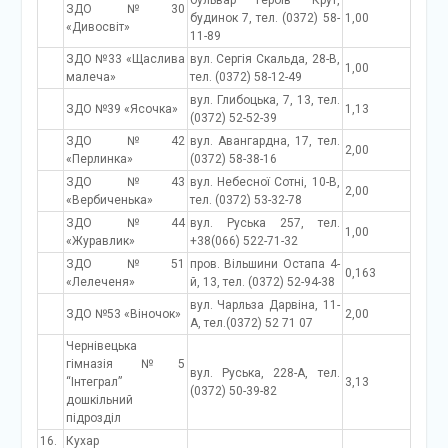
бульвар Героїв Крут,
ЗДО №30
будинок 7, тел. (0372) 58-
1,00
«Дивосвіт»
11-89
ЗДО №33 «Щаслива
вул. Сергія Скальда, 28-В,
1,00
малеча»
тел. (0372) 58-12-49
вул. Глибоцька, 7, 13, тел.
ЗДО №39 «Ясочка»
1,13
(0372) 52-52-39
ЗДО №42
вул. Авангардна, 17, тел.
2,00
«Перлинка»
(0372) 58-38-16
ЗДО №43
вул. Небесної Сотні, 10-В,
2,00
«Вербиченька»
тел. (0372) 53-32-78
ЗДО №44
вул. Руська 257, тел.
1,00
«Журавлик»
+38(066) 522-71-32
ЗДО №51
пров. Вільшини Остапа 4-
0,163
«Лелеченя»
й, 13, тел. (0372) 52-94-38
вул. Чарльза Дарвіна, 11-
ЗДО №53 «Віночок»
2,00
А, тел.(0372) 52 71 07
Чернівецька
гімназія №5
вул. Руська, 228-А, тел.
“Інтеграл”
3,13
(0372) 50-39-82
дошкільний
підрозділ
16.
Кухар