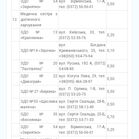
ЗДО №54
вул. Вірменська, 17-А,
0,50
«Зернятко»
тел. (0372) 56-56-01
Медична сестра з
12.
дієтичного
харчування
ЗДО № 13
вул. Київська, 33, тел.
0,25
«Краплинка»
(0372) 52-35-76
вул. Богдана
ЗДО №14 «Зірочка»
Крижанівського, 25, тел.
0,10
+38(050) 934-79-94
ЗДО №20
вул. Руська, 182 А, (0372)
0,50
“Ластівятко”
54-08-85
ЗДО №22
вул. Когута Лева, 29, тел.
0,50
«Дивограй»
+38(095) 466-28-97
вул. П. Орлика, 1-В, тел.
ЗДО № 27 «Берізка»
0,50
(0372) 53-20-75
ЗДО №33 «Щаслива
вул. Сергія Скальда, 28-В,
0,50
малеча»
тел. (0372) 58-12-49
ЗДО №35
вул. Сергія Скальда, 25-Б,
0,70
«Веснянка»
тел. (0372) 53-71-33
ЗДО №54
вул. Вірменська, 17-А,
0,25
«Зернятко»
тел. (0372) 56-56-01