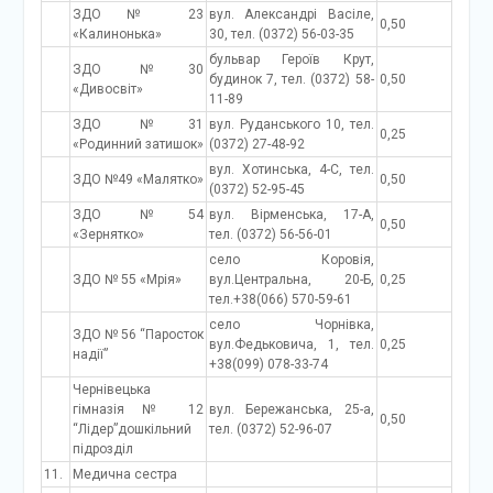
ЗДО № 23
вул. Александрі Васіле,
0,50
«Калинонька»
30, тел. (0372) 56-03-35
бульвар Героїв Крут,
ЗДО №30
будинок 7, тел. (0372) 58-
0,50
«Дивосвіт»
11-89
ЗДО №31
вул. Руданського 10, тел.
0,25
«Родинний затишок»
(0372) 27-48-92
вул. Хотинська, 4-С, тел.
ЗДО №49 «Малятко»
0,50
(0372) 52-95-45
ЗДО №54
вул. Вірменська, 17-А,
0,50
«Зернятко»
тел. (0372) 56-56-01
село Коровія,
ЗДО № 55 «Мрія»
вул.Центральна, 20-Б,
0,25
тел.+38(066) 570-59-61
село Чорнівка,
ЗДО № 56 “Паросток
вул.Федьковича, 1, тел.
0,25
надії”
+38(099) 078-33-74
Чернівецька
гімназія № 12
вул. Бережанська, 25-а,
0,50
“Лідер”дошкільний
тел. (0372) 52-96-07
підрозділ
11.
Медична сестра