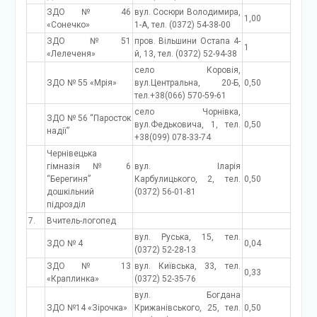
ЗДО № 46
вул. Сосюри Володимира,
1,00
«Сонечко»
1-А, тел. (0372) 54-38-00
ЗДО №51
пров. Вільшини Остапа 4-
1
«Лелеченя»
й, 13, тел. (0372) 52-94-38
село Коровія,
ЗДО № 55 «Мрія»
вул.Центральна, 20-Б,
0,50
тел.+38(066) 570-59-61
село Чорнівка,
ЗДО № 56 “Паросток
вул.Федьковича, 1, тел.
0,50
надії”
+38(099) 078-33-74
Чернівецька
гімназія № 6
вул. Іларія
“Берегиня”
Карбулицького, 2, тел.
0,50
дошкільний
(0372) 56-01-81
підрозділ
7.
Вчитель-логопед
вул. Руська, 15, тел.
ЗДО № 4
0,04
(0372) 52-28-13
ЗДО № 13
вул. Київська, 33, тел.
0,33
«Краплинка»
(0372) 52-35-76
вул. Богдана
ЗДО №14 «Зірочка»
Крижанівського, 25, тел.
0,50