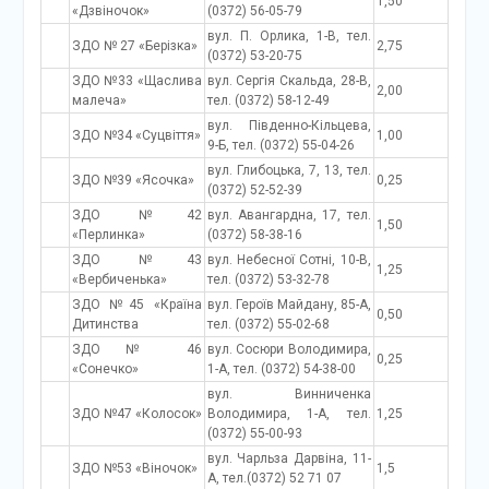
1,50
«Дзвіночок»
(0372) 56-05-79
вул. П. Орлика, 1-В, тел.
ЗДО № 27 «Берізка»
2,75
(0372) 53-20-75
ЗДО №33 «Щаслива
вул. Сергія Скальда, 28-В,
2,00
малеча»
тел. (0372) 58-12-49
вул. Південно-Кільцева,
ЗДО №34 «Суцвіття»
1,00
9-Б, тел. (0372) 55-04-26
вул. Глибоцька, 7, 13, тел.
ЗДО №39 «Ясочка»
0,25
(0372) 52-52-39
ЗДО №42
вул. Авангардна, 17, тел.
1,50
«Перлинка»
(0372) 58-38-16
ЗДО №43
вул. Небесної Сотні, 10-В,
1,25
«Вербиченька»
тел. (0372) 53-32-78
ЗДО №45 «Країна
вул. Героїв Майдану, 85-А,
0,50
Дитинства
тел. (0372) 55-02-68
ЗДО № 46
вул. Сосюри Володимира,
0,25
«Сонечко»
1-А, тел. (0372) 54-38-00
вул. Винниченка
ЗДО №47 «Колосок»
Володимира, 1-А, тел.
1,25
(0372) 55-00-93
вул. Чарльза Дарвіна, 11-
ЗДО №53 «Віночок»
1,5
А, тел.(0372) 52 71 07