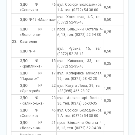
ЗДО № 46
вул. Сосюри Володимира,
0,50
«Сонечко»
1-А, тел. (0372) 54-38-00
вул. Хотинська, 4-С, тел.
ЗДО №49 «Малятко»
0,50
(0372) 52-95-45
ЗДО №51
пров. Вільшини Остапа 4-
0,25
«Лелеченя»
й, 13, тел. (0372) 52-94-38
23.
Каштелян
вул. Руська, 15, тел.
ЗДО № 4
0,50
(0372) 52-28-13
ЗДО № 13
вул. Київська, 33, тел.
0,25
«Краплинка»
(0372) 52-35-76
ЗДО №17
вул. Коперніка Миколая,
0,25
“Паросток”
19, тел. (0372) 53-42-28
ЗДО №22
вул. Когута Лева, 29, тел.
1,00
«Дивограй»
+38(095) 466-28-97
ЗДО № 23
вул. Александрі Васіле,
0,25
«Калинонька»
30, тел. (0372) 56-03-35
ЗДО № 46
вул. Сосюри Володимира,
0,25
«Сонечко»
1-А, тел. (0372) 54-38-00
ЗДО №51
пров. Вільшини Остапа 4-
1
«Лелеченя»
й, 13, тел. (0372) 52-94-38