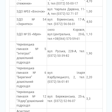
4,70
стежинки»
3, тел.(0372) 55-00-17
вул. Чарльза Дарвіна, 11-
ЗДО №53 «Віночок»
1,00
А, тел.(0372) 52 71 07
ЗДО №54
вул. Вірменська, 17-А,
4,50
«Зернятко»
тел. (0372) 56-56-01
село Коровія,
ЗДО № 55 «Мрія»
вул.Центральна, 20-Б,
1,10
тел.+38(066) 570-59-61
Чернівецька
гімназія №5
вул. Руська, 228-А, тел.
“Інтеграл”
1,90
(0372) 50-39-82
дошкільний
підрозділ
Чернівецька
гімназія № 6
вул. Іларія
“Берегиня”
Карбулицького, 2, тел.
2,20
дошкільний
(0372) 56-01-81
підрозділ
Чернівецька
гімназія № 12
вул. Бережанська, 25-а,
3,3
“Лідер”дошкільний
тел. (0372) 52-96-07
підрозділ
Асистент