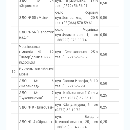
ЗДО №54
вул. Вірменська, 17-А,
0,50
«Зернятко»
тел. (0372) 56-56-01
село Коровія,
ЗДО № 55 «Мрія»
вул.Центральна, 20-Б,
0,50
тел.+38(066) 570-59-61
село Чорнівка,
ЗДО № 56 “Паросток
вул.Федьковича, 1, тел.
0,50
надії”
+38(099) 078-33-74
Чернівецька
гімназія № 12
вул. Бережанська, 25-а,
0,50
“Лідер”дошкільний
тел. (0372) 52-96-07
підрозділ
Вчитель англійської
10.
мови
ЗДО № 6
вул. Главки Йозефа, 8, 10,
0,50
«Зеленсад»
тел. (0372) 52-72-18
ЗДО № 7
вул. Кобилянської Ольги,
0,25
“Буковиночка”
21, тел. (0372) 52-35-10
вул. Фізкультурна, 6, тел.
ЗДО № 8 «ДивоСад»
0,25
(0372) 58-10-73
вул. Богдана
ЗДО №14 «Зірочка»
Крижанівського, 25, тел.
0,25
+38(050) 934-79-94