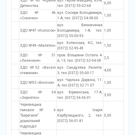
ЗДО №45 «Країна
вул. Героїв Майдану, 85-А,
6,00
Дитинства
тел. (0372) 55-02-68
ЗДО № 46
вул. Сосюри Володимира,
1,00
«Сонечко»
1-А, тел. (0372) 54-38-00
вул. Винниченка
ЗДО №47 «Колосок»
Володимира, 1-А, тел.
1,00
(0372) 55-00-93
вул. Хотинська, 4-С, тел.
ЗДО №49 «Малятко»
1,50
(0372) 52-95-45
ЗДО №51
пров. Вільшини Остапа 4-
2,5
«Лелеченя»
й, 13, тел. (0372) 52-94-38
ЗДО №52 «Веселі
вул. Сандуляка Леонтія,
4,00
стежинки»
3, тел.(0372) 55-00-17
вул. Чарльза Дарвіна, 11-
ЗДО №53 «Віночок»
1,00
А, тел.(0372) 52 71 07
ЗДО №54
вул. Вірменська, 17-А,
3,00
«Зернятко»
тел. (0372) 56-56-01
Чернівецька
гімназія № 6
вул. Іларія
“Берегиня”
Карбулицького, 2, тел.
5,00
дошкільний
(0372) 56-01-81
підрозділ
Чернівецька