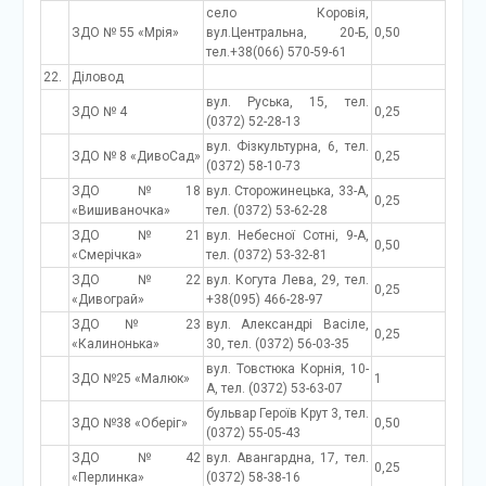
село Коровія,
ЗДО № 55 «Мрія»
вул.Центральна, 20-Б,
0,50
тел.+38(066) 570-59-61
22.
Діловод
вул. Руська, 15, тел.
ЗДО № 4
0,25
(0372) 52-28-13
вул. Фізкультурна, 6, тел.
ЗДО № 8 «ДивоСад»
0,25
(0372) 58-10-73
ЗДО №18
вул. Сторожинецька, 33-А,
0,25
«Вишиваночка»
тел. (0372) 53-62-28
ЗДО №21
вул. Небесної Сотні, 9-А,
0,50
«Смерічка»
тел. (0372) 53-32-81
ЗДО №22
вул. Когута Лева, 29, тел.
0,25
«Дивограй»
+38(095) 466-28-97
ЗДО № 23
вул. Александрі Васіле,
0,25
«Калинонька»
30, тел. (0372) 56-03-35
вул. Товстюка Корнія, 10-
ЗДО №25 «Малюк»
1
А, тел. (0372) 53-63-07
бульвар Героїв Крут 3, тел.
ЗДО №38 «Оберіг»
0,50
(0372) 55-05-43
ЗДО №42
вул. Авангардна, 17, тел.
0,25
«Перлинка»
(0372) 58-38-16