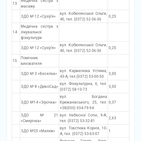
Медична сестра з
13.
масажу
вул. Кобилянської Ольги,
ЗДО № 12 «Сузір’я»
0,25
40, тел. (0372) 52-36-36
Медична сестра з
14.
лікувальної
фізкультури
вул. Кобилянської Ольги,
ЗДО № 12 «Сузір’я»
0,25
40, тел. (0372) 52-36-36
Помічник
15.
вихователя
вул. Кармелюка Устима,
ЗДО № 3 «Веселка»
3,00
43-А, тел.(0372) 53-00-50
вул. Фізкультурна, 6, тел.
ЗДО № 8 «ДивоСад»
3,00
(0372) 58-10-73
вул. Богдана
ЗДО №14 «Зірочка»
Крижанівського, 25, тел.
0,37
+38(050) 934-79-94
ЗДО №21
вул. Небесної Сотні, 9-А,
2,63
«Смерічка»
тел. (0372) 53-32-81
вул. Товстюка Корнія, 10-
ЗДО №25 «Малюк»
1
А, тел. (0372) 53-63-07