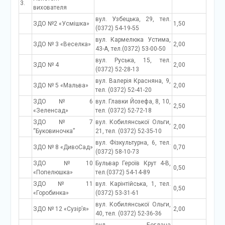
3.
вихователя
вул. Узбецька, 29, тел.
ЗДО №2 «Усмішка»
1,50
(0372) 54-19-55
вул. Кармелюка Устима,
ЗДО № 3 «Веселка»
2,00
43-А, тел.(0372) 53-00-50
вул. Руська, 15, тел.
ЗДО № 4
2,00
(0372) 52-28-13
вул. Валерія Красняна, 9,
ЗДО № 5 «Мальва»
2,00
тел. (0372) 52-41-20
ЗДО № 6
вул. Главки Йозефа, 8, 10,
2,50
«Зеленсад»
тел. (0372) 52-72-18
ЗДО № 7
вул. Кобилянської Ольги,
2,00
“Буковиночка”
21, тел. (0372) 52-35-10
вул. Фізкультурна, 6, тел.
ЗДО № 8 «ДивоСад»
0,70
(0372) 58-10-73
ЗДО №10
Бульвар Героїв Крут 4-В,
0,50
«Попелюшка»
тел.(0372) 54-14-89
ЗДО № 11
вул. Карінтійська, 1, тел.
0,50
«Горобинка»
(0372) 53-31-61
вул. Кобилянської Ольги,
ЗДО № 12 «Сузір’я»
2,00
40, тел. (0372) 52-36-36