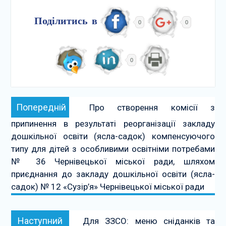
Поділитись в
0
0
0
Навігація
Попередній:
Попередній
Про створення комісії з
записів
припинення в результаті реорганізації закладу
дошкільної освіти (ясла-садок) компенсуючого
типу для дітей з особливими освітніми потребами
№ 36 Чернівецької міської ради, шляхом
приєднання до закладу дошкільної освіти (ясла-
садок) № 12 «Сузір’я» Чернівецької міської ради
Наступний:
Наступний
Для ЗЗСО: меню сніданків та