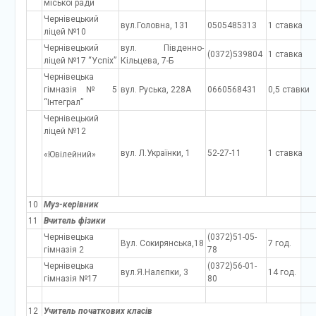
міської ради
Чернівецький
вул.Головна, 131
0505485313
1 ставка
ліцей №10
Чернівецький
вул. Південно-
(0372)539804
1 ставка
ліцей №17 “Успіх”
Кільцева, 7-Б
Чернівецька
гімназія № 5
вул. Руська, 228А
0660568431
0,5 ставки
“Інтеграл”
Чернівецький
ліцей №12
вул. Л.Українки, 1
52-27-11
1 ставка
«Ювілейний»
10
Муз-керівник
11
Вчитель фізики
Чернівецька
(0372)51-05-
Вул. Сокирянська,18
7 год.
гімназія 2
78
Чернівецька
(0372)56-01-
вул.Я.Налєпки, 3
14 год.
гімназія №17
80
12
Учитель початкових класів