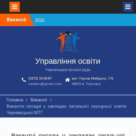
Skip
Вакансії:
Вакансії ЗЗСО червень
to
2026
content
Вакансії у ЗДО та
дошкільних підрозділах
ЗЗСО станом на
01.08.2026 р.
Вакансії ЗЗСО серпень
Управління освіти
2026
Чернівецької міської ради
(0372) 53-30-87
вул. Героїв Майдану, 176
osvitacv@gmail.com
58029 м. Чернівці
Головна
Вакансії
Вакантні посади у закладах загальної середньої освіти
Чернівецької МТГ
Вакантні посади у закладах загальної