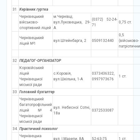
31
Керівник гуртка
Чернівецький
м.Чернівці,
(0372) 52-24-
військово-
вул.Луковецька, 29-
0,75 ст.
71
спортивний ліцей
А
0,5 
Чернівецький
вул.Штейнбарга, 2
0509132440
(військово-
ліцей №1
патріотични
32
ПЕДАГОГ-ОРГАНІЗАТОР
Коровійський
ліцей
с.Коровія,
0373436322,
1 ст.
Чернівецької
вул.Шкільна, 1-А
0997973676
міської ради
33
Головний бухгалтер
Чернівецький
багатопрофільний
вул. Небесної Сотні,
ліцей №4
0372533087
18а
Чернівецької
міської ради
34.
Практичний психолог
Чернівецька
вул. І.Мазепи, 8А
52-63-75
1 ст.