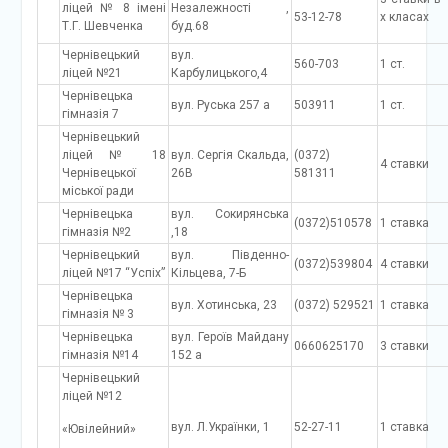
ліцей № 8 імені
Незалежності ,
53-12-78
х класах
Т.Г. Шевченка
буд.68
Чернівецький
вул.
560-703
1 ст.
ліцей №21
Карбулицького,4
Чернівецька
вул. Руська 257 а
503911
1 ст.
гімназія 7
Чернівецький
ліцей № 18
вул. Сергія Скальда,
(0372)
4 ставки
Чернівецької
26В
581311
міської ради
Чернівецька
вул. Сокирянська
(0372)510578
1 ставка
гімназія №2
,18
Чернівецький
вул. Південно-
(0372)539804
4 ставки
ліцей №17 “Успіх”
Кільцева, 7-Б
Чернівецька
вул. Хотинська, 23
(0372) 529521
1 ставка
гімназія № 3
Чернівецька
вул. Героїв Майдану
0660625170
3 ставки
гімназія №14
152 а
Чернівецький
ліцей №12
вул. Л.Українки, 1
52-27-11
1 ставка
«Ювілейний»