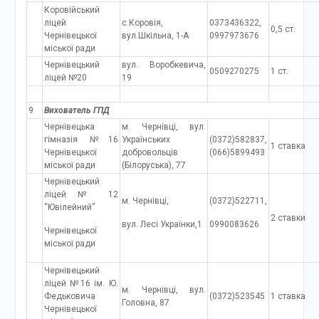
Коровійський
ліцей
с.Коровія,
0373436322,
0,5 ст.
Чернівецької
вул.Шкільна, 1-А
0997973676
міської ради
Чернівецький
вул. Воробкевича,
0509270275
1 ст.
ліцей №20
19
9
Вихователь ГПД
Чернівецька
м. Чернівці, вул.
гімназія №16
Українських
(0372)582837,
1 ставка
Чернівецької
добровольців
(066)5899493
міської ради
(Білоруська), 77
Чернівецький
ліцей № 12
м. Чернівці,
(0372)522711,
“Ювілейний”
2 ставки
вул. Лесі Українки,1
0990083626
Чернівецької
міської ради
Чернівецький
ліцей №16 ім. Ю.
м. Чернівці, вул.
Федьковича
(0372)523545
1 ставка
Головна, 87
Чернівецької