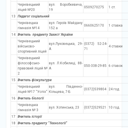
Чернівецький
вул. Воробкевича,
0509270275
1 ст.
ліцей №20
19
13
Педагог соціальний
Чернівецька
вул. Героїв Майдану
0660625170
1 ставка
гімназія №14
152 а
14
Вчитель предмету Захист України
Чернівецький
вул.Луковецька, 29-
(0372) 52-24-
військово-
4 ставки
А
71
спортивний ліцей
Чернівецький
філософсько-
вул. Л.Кобилиці, 88-
050-338-29-85
6 ставок
правовий ліцей №
А
2
15
Вчитель фізкультури
Чернівецький
вул. Південно-
(0372)539804
24 год
ліцей №17 “Успіх”
Кільцева, 7-Б
16
Вчитель біології
Чернівецька
вул. Хотинська, 23
(0372)529521
10 год.
гімназія № 3
17
Вчитель історії
18
Вчитель предмету “Технології”