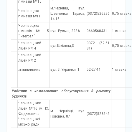
гімназія № 15
м.Чернівці, вул.
Чернівецька
Шевченка Тараса,
(0372)526296
0,75 ставка
гімназія №11
14-16
Чернівецька
гімназія № 5
вул. Руська, 228А
0660568431
1 ставка
“Інтеграл”
Чернівецький
0372 (52-61-
вул.Шкільна,3
0,75 ставка
ліцей №14
81)
Чернівецький
ліцей №12
вул. Л.Українки, 1
52-27-11
1 ставка
«Ювілейний»
Робітник з комплексного обслуговування й ремонту
будинків
Чернівецький
ліцей №16 ім. Ю.
м. Чернівці, вул.
Федьковича
(0372)523545
Головна, 87
Чернівецької
міської ради