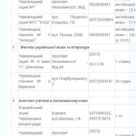
Чернівецький
проспект
0504340451
англійської
ліцей №7
Незалежності, 88Д
мови – 12 г
Чернівецький
вул. Південно-
англійська
(0372)539804
ліцей №17 “Успіх”
Кільцева, 7-Б
мова – 17 
Чернівецька
англійська
гімназія № 5
вул. Руська, 228А
0660568431
мова – 24 
“Інтеграл”
(з 13.01)
3
Вчитель української мови та літератури
(0372)
Чернівецький
проспект
ліцей № 8 імені
Незалежності ,
1 ставка
53-12-78
Т.Г. Шевченка
буд.68
Чернівецька
вул.І.Карбулицького,
гімназія № 6
(0372)560181
26 годин
2
Берегиня
4
Асистент учителя в інклюзивному класі
Коровійський
ліцей
Коровія,
0373436322,
1 ст.
Чернівецької
вул.Шкільна, 1-А
0997973676
міської ради
(0372)
Чернівецький
проспект
3 ставки в 