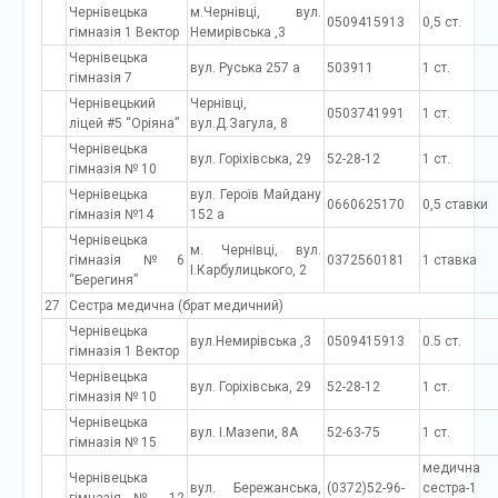
Чернівецька
м.Чернівці, вул.
0509415913
0,5 ст.
гімназія 1 Вектор
Немирівська ,3
Чернівецька
вул. Руська 257 а
503911
1 ст.
гімназія 7
Чернівецький
Чернівці,
0503741991
1 ст.
ліцей #5 “Оріяна”
вул.Д.Загула, 8
Чернівецька
вул. Горіхівська, 29
52-28-12
1 ст.
гімназія № 10
Чернівецька
вул. Героїв Майдану
0660625170
0,5 ставки
гімназія №14
152 а
Чернівецька
м. Чернівці, вул.
гімназія №6
0372560181
1 ставка
І.Карбулицького, 2
“Берегиня”
27
Сестра медична (брат медичний)
Чернівецька
вул.Немирівська ,3
0509415913
0.5 ст.
гімназія 1 Вектор
Чернівецька
вул. Горіхівська, 29
52-28-12
1 ст.
гімназія № 10
Чернівецька
вул. І.Мазепи, 8А
52-63-75
1 ст.
гімназія № 15
медична
Чернівецька
вул. Бережанська,
(0372)52-96-
сестра-1