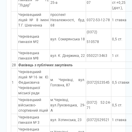
гімназія № 12
25-а
07
ст.+0,25 
“Лідер”
(дієт.),
Чернівецький
проспект
ліцей № 8 імені
Незалежності, буд.
0372-53-12-78
1 ставка
Т.Г. Шевченка
68
(0372)
Чернівецька
вул. Сокирянська 18
0,5 ст.
гімназія №2
510578
Чернівецька
вул. К. Дзержика, 22
0502213463
1 ст.
гімназія №8
28
Фахівець з публічних закупівель
Чернівецький
ліцей №16 ім. Ю.
м. Чернівці, вул.
1
Федьковича
(0372)523545
0,5 ставки
Головна, 87
Чернівецької
міської ради
Чернівецький
м.Чернівці,
(0372) 52-24-
військово-
вул.Луковецька, 29-
0,5 ст.
71
спортивний ліцей
А
Чернівецька
вул. Хотинська, 23
(0372)529521
1 ставка
гімназія № 3
Чернівецька