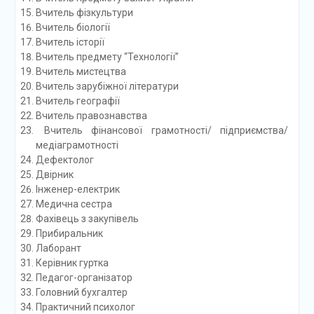
Вчитель фізкультури
Вчитель біології
Вчитель історії
Вчитель предмету “Технології”
Вчитель мистецтва
Вчитель зарубіжної літератури
Вчитель географії
Вчитель правознавства
Вчитель фінансової грамотності/ підприємства/
медіаграмотності
Дефектолог
Двірник
Інженер-електрик
Медична сестра
Фахівець з закупівель
Прибиральник
Лаборант
Керівник гуртка
Педагог-організатор
Головний бухгалтер
Практичний психолог