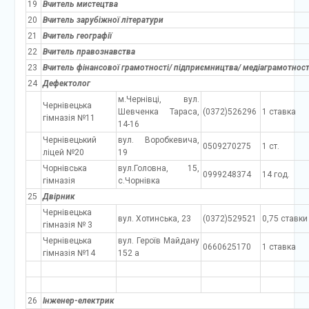
19
Вчитель мистецтва
20
Вчитель зарубіжної літератури
21
Вчитель географії
22
Вчитель правознавства
23
Вчитель фінансової грамотності/ підприємництва/ медіаграмотност
24
Дефектолог
м.Чернівці, вул.
Чернівецька
Шевченка Тараса,
(0372)526296
1 ставка
гімназія №11
14-16
Чернівецький
вул. Воробкевича,
0509270275
1 ст.
ліцей №20
19
Чорнівська
вул.Головна, 15,
0999248374
14 год.
гімназія
с.Чорнівка
25
Двірник
Чернівецька
вул. Хотинська, 23
(0372)529521
0,75 ставки
гімназія № 3
Чернівецька
вул. Героїв Майдану
0660625170
1 ставка
гімназія №14
152 а
26
Інженер-електрик