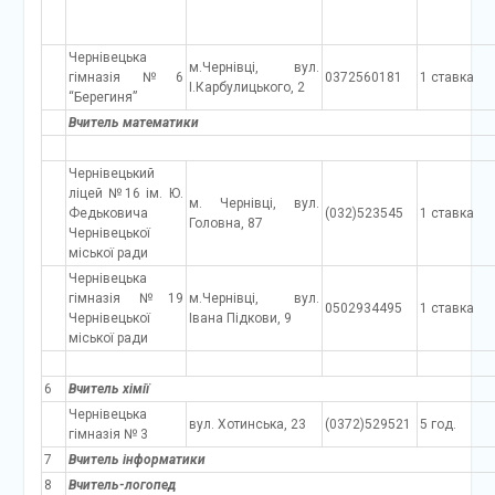
Чернівецька
м.Чернівці, вул.
гімназія №6
0372560181
1 ставка
І.Карбулицького, 2
“Берегиня”
Вчитель математики
Чернівецький
ліцей №16 ім. Ю.
м. Чернівці, вул.
Федьковича
(032)523545
1 ставка
Головна, 87
Чернівецької
міської ради
Чернівецька
гімназія №19
м.Чернівці, вул.
0502934495
1 ставка
Чернівецької
Івана Підкови, 9
міської ради
6
Вчитель хімії
Чернівецька
вул. Хотинська, 23
(0372)529521
5 год.
гімназія № 3
7
Вчитель інформатики
8
Вчитель-логопед