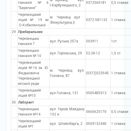
м.Чернівці, вул.
гімназія №6
0372560181
0,5 ставки
І.Карбулицького, 2
“Берегиня”
Чернівецький
м .Чернівці вул .
ліцей № 19 ім
0372 581132
1 ставка
Фізкультурна,5
.О.Кобилянської
29
Прибиральник
Чернівецька
вул. Руська 257а
503911
1ст
гімназія 7
Чернівецька
вул. Горіхівська, 29
52-28-12
1,5 ст.
гімназія № 10
Чернівецький
ліцей №16 ім. Ю.
м. Чернівці, вул.
Федьковича
(0372)523545
1 ставка
Головна, 87
Чернівецької
міської ради
Чернівецький
вул.Головна, 131
0505485313
1 ставка
ліцей №10
30
Лаборант
Чернівецька
вул. Героїв Майдану
0660625170
0,5 ставки
гімназія №14
152 а
Чернівецький
вул. Штейнбарга, 2
0509132440
1 ставка
ліцей №1