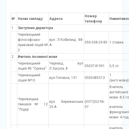
Номер
№
Назва закладу
Адреса
Навантаже
телефону
1
Заступник директора
Чернівецький
філософсько-
вул. Л.Кобилиці, 88-
050-338-29-85
1 ставка
правовий ліцей №
А
2
2
Вчитель іноземної мови
Чернівецький
Чернівці, вул
0503741991
0,5 ст.
ліцей #5 “Оріяна”
Л.Загула, 8
Чернівецький
1 с
вул.Головна, 131
0505485313
ліцей №10
(англ.мова)
Вчитель
англійської
мови -8,5 го
Чернівецька
вул. Бережанська
(0372)52-96-
гімназія № 12
25-А
07
вчитель
“Лідер
французько
мови- 4 год
вчитель