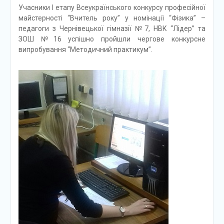
Учасники І етапу Всеукраїнського конкурсу професійної
майстерності “Вчитель року” у номінації “Фізика” –
педагоги з Чернівецької гімназії №7, НВК “Лідер” та
ЗОШ №16 успішно пройшли чергове конкурсне
випробування “Методичний практикум”.