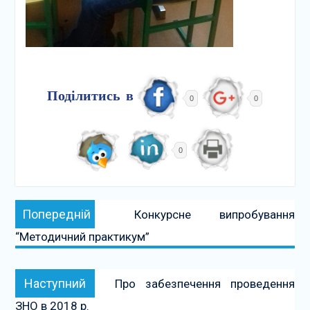
Поділитись в
0
0
0
Навігація
Попередній:
Попередній
Конкурсне випробування
записів
“Методичний практикум”
Наступний:
Наступний
Про забезпечення проведення
ЗНО в 2018 р.