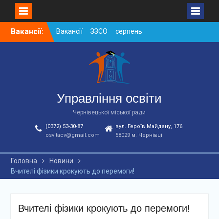
Skip
Вакансії:
Вакансії ЗЗСО серпень
to
2026
content
Вакансії ЗЗСО червень
2026
Вакансії у ЗДО та
дошкільних підрозділах
ЗЗСО станом на
Управління освіти
01.08.2026 р.
Чернівецької міської ради
(0372) 53-30-87
вул. Героїв Майдану, 176
osvitacv@gmail.com
58029 м. Чернівці
Головна
Новини
Вчителі фізики крокують до перемоги!
Вчителі фізики крокують до перемоги!