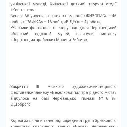
учнівської молоді, Київської дитячої творчої студії
«Капітошка».
Всього 66 учасників, з них в номінації «ЖИВОПИС» – 46
робіт ; «ГРАФІКА» – 16 робіт; «ВІДЕО» – 4 роботи.
Учасники фестивалю-пленеру відвідали Чернівецький
обласний художній музей, оглянули виставку
«Чернівецькі арабески» Марини Рибачук.
Закриття ІІІ міського художньо-мистецького
фестивалю-пленеру «Веселкова палітра рідного міста»
відбулось на базі Чернівецької гімназії №6 ім.
О.Доброго.
Хореографічне вітання від середньої групи Зразкового
колективу класичного танцю «Балет» Чернівецької