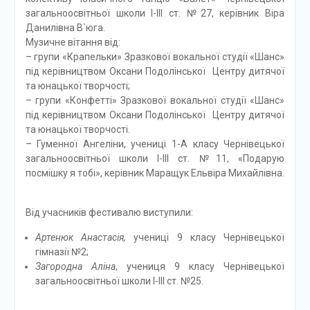
загальноосвітньої школи І-ІІІ ст. №27, керівник Віра
Данилівна В`юга.
Музичне вітання від:
– групи «Крапельки» Зразкової вокальної студії «Шанс»
під керівництвом Оксани Подолінської Центру дитячої
та юнацької творчості;
– групи «Конфетті» Зразкової вокальної студії «Шанс»
під керівництвом Оксани Подолінської Центру дитячої
та юнацької творчості.
– Гуменної Ангеліни, учениці 1-А класу Чернівецької
загальноосвітньої школи І-ІІІ ст. №11, «Подарую
посмішку я тобі», керівник Маращук Ельвіра Михайлівна.
Від учасників фестивалю виступили:
Артенюк Анастасія,
учениці 9 класу Чернівецької
гімназії №2;
Загородна Аліна
, учениця 9 класу Чернівецької
загальноосвітньої школи І-ІІІ ст. №25.