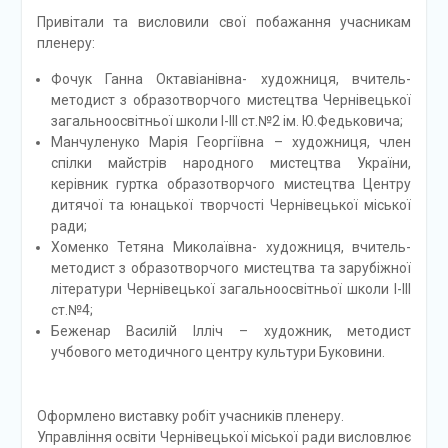
Привітали та висловили свої побажання учасникам
пленеру:
Фочук Ганна Октавіанівна- художниця, вчитель-
методист з образотворчого мистецтва Чернівецької
загальноосвітньої школи І-ІІІ ст.№2 ім. Ю.Федьковича;
Манчуленуко Марія Георгіївна – художниця, член
спілки майстрів народного мистецтва України,
керівник гуртка образотворчого мистецтва Центру
дитячої та юнацької творчості Чернівецької міської
ради;
Хоменко Тетяна Миколаївна- художниця, вчитель-
методист з образотворчого мистецтва та зарубіжної
літератури Чернівецької загальноосвітньої школи І-ІІІ
ст.№4;
Беженар Василій Ілліч – художник, методист
учбового методичного центру культури Буковини.
Оформлено виставку робіт учасників пленеру.
Управління освіти Чернівецької міської ради висловлює