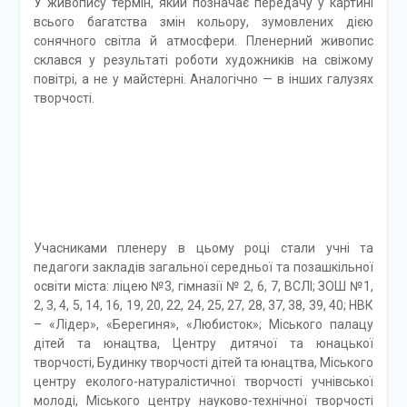
У живопису термін, який позначає передачу у картині
всього багатства змін кольору, зумовлених дією
сонячного світла й атмосфери. Пленерний живопис
склався у результаті роботи художників на свіжому
повітрі, а не у майстерні. Аналогічно — в інших галузях
творчості.
Учасниками пленеру в цьому році стали учні та
педагоги закладів загальної середньої та позашкільної
освіти міста: ліцею №3, гімназії № 2, 6, 7, ВСЛІ; ЗОШ №1,
2, 3, 4, 5, 14, 16, 19, 20, 22, 24, 25, 27, 28, 37, 38, 39, 40; НВК
– «Лідер», «Берегиня», «Любисток»; Міського палацу
дітей та юнацтва, Центру дитячої та юнацької
творчості, Будинку творчості дітей та юнацтва, Міського
центру еколого-натуралістичної творчості учнівської
молоді, Міського центру науково-технічної творчості