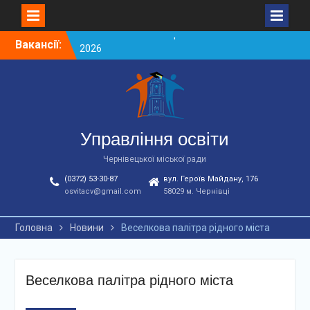
Skip
Вакансії:
Вакансії ЗЗСО червень
to
2026
content
Вакансії у ЗДО та
дошкільних підрозділах
ЗЗСО станом на
01.08.2026 р.
Вакансії ЗЗСО серпень
Управління освіти
2026
Чернівецької міської ради
(0372) 53-30-87
вул. Героїв Майдану, 176
osvitacv@gmail.com
58029 м. Чернівці
Головна
Новини
Веселкова палітра рідного міста
Веселкова палітра рідного міста