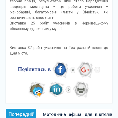
творча праця, результатом якої стало народження
шедеврів мистецтва – це роботи учасників –
різнобарвні, багатомовні «листи у Вічність», які
розпочинають своє життя.
Виставка 25 робіт учасників в Чернівецькому
обласному художньому музеї.
Виставка 37 робіт учасників на Театральній площі до
Дня міста.
Поділитись в
0
0
0
Навігація
Попередній:
Попередній
Методична афіша для вчителів
записів