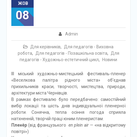
ЖОВ
08
Admin
Для керівників
,
Для педагогів - Виховна
робота
,
Для педагогів - Позашкільна освіта
,
Для
педагогів - Художньо-естетичний цикл
,
Новини
ІІІ міський художньо-мистецький фестиваль-пленер
«Веселкова палітра рідного міста» об’єднав
прихильників краси, творчості, мистецтва, природи,
архітектури міста Чернівців.
В рамках фестивалю було передбачено: самостійний
вибір локації та шість днів індивідуальної пленерної
роботи. Сонячна, тепла осіння погода сприяла
натхненній, творчій праці юним пленеристам.
Плене́р
(від французького
en plein air
— «на відкритому
повітрі»)