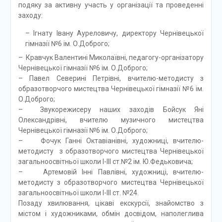
подяку за активну участь у організації та проведенні
заходу:
– Ігнату Івану Ауреловичу, директору Чернівецької
гімназії №6 ім. О.Доброго;
– Кравчук Валентині Миколаївні, педагогу-організатору
Чернівецької гімназії №6 ім. О.Доброго;
– Павел Северині Петрівні, вчителю-методисту з
образотворчого мистецтва Чернівецької гімназії №6 ім.
О.Доброго;
– Звукорежисеру наших заходів Бойсук Яні
Олександрівні, вчителю музичного мистецтва
Чернівецької гімназії №6 ім. О.Доброго;
– Фочук Ганні Октавіанівні, художниці, вчителю-
методисту з образотворчого мистецтва Чернівецької
загальноосвітньої школи І-ІІІ ст.№2 ім. Ю.Федьковича;
– Артемовій Інні Павлівні, художниці, вчителю-
методисту з образотворчого мистецтва Чернівецької
загальноосвітньої школи І-ІІІ ст. №24.
Позаду хвилювання, цікаві екскурсії, знайомство з
містом і художниками, обмін досвідом, наполеглива