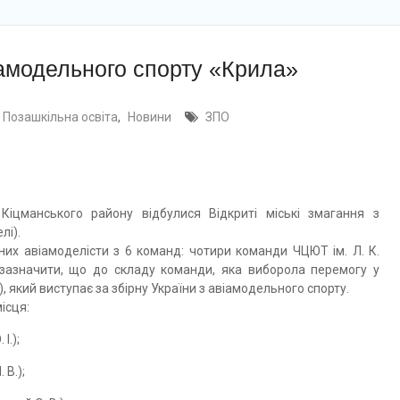
віамодельного спорту «Крила»
- Позашкільна освіта
,
Новини
ЗПО
іцманського району відбулися Відкриті міські змагання з
лі).
них авіамоделісти з 6 команд: чотири команди ЧЦЮТ ім. Л. К.
начити, що до складу команди, яка виборола перемогу у
, який виступає за збірну України з авіамодельного спорту.
ісця:
І.);
 В.);