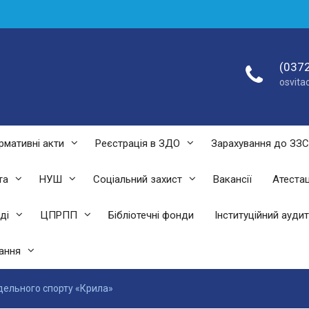
(0372
osvit
рмативні акти
Реєстрація в ЗДО
Зарахування до ЗЗ
та
НУШ
Соціальний захист
Вакансії
Атестац
ді
ЦПРПП
Бібліотечні фонди
Інституційний аудит
ання
одельного спорту «Крила»