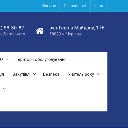
Новини
Оголошення
Події
) 53-30-87
вул. Героїв Майдану, 176
acv@gmail.com
58029 м. Чернівці
СО
Території обслуговування
ія
Закупівлі
Безпека
Учитель року