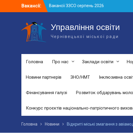
Skip
Вакансії:
Вакансії ЗЗСО серпень 2026
to
Вакансії ЗЗСО червень 2026
content
Вакансії у ЗДО та дошкільних
підрозділах ЗЗСО станом на 01.08.2026
Управління освіти
р.
Чернівецької міської ради
Головна
Про нас
Заклади освіти
Но
Новини партнерів
ЗНО/НМТ
Інклюзивна осві
Фінансування галузі
Розвиток обдарувань моло
Конкурс проєктів національно-патріотичного вихов
Головна
Новини
Відкриті міські змагання з авіам