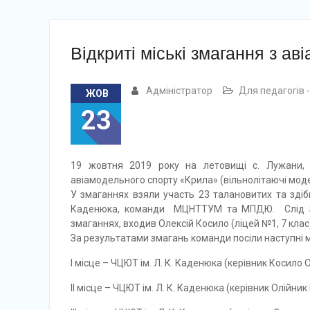
Відкриті міські змагання з а
Адміністратор
Для педагогів 
ЖОВ
23
19 жовтня 2019 року на летовищі с. Лужани, К
авіамодельного спорту «Крила» (вільнолітаючі моде
У змаганнях взяли участь 23 талановитих та здіб
Каденюка, команди МЦНТТУМ та МПДЮ. Слід заз
змаганнях, входив Олексій Косило (ліцей №1, 7 клас)
За результатами змагань команди посіли наступні м
І місце – ЧЦЮТ ім. Л. К. Каденюка (керівник Косило О. 
ІІ місце – ЧЦЮТ ім. Л. К. Каденюка (керівник Олійник І.