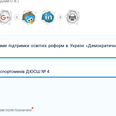
ький О. В.).
0
0
ами підтримки освітніх реформ в Україні «Демократичн
 спортсменів ДЮСШ № 4
*
ові поля позначені