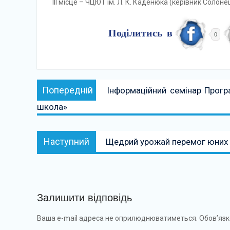
ІІІ місце – ЧЦЮТ ім. Л. К. Каденюка (керівник Солонец
Поділитись в
0
Навігація
Попередній:
Попередній
Інформаційний семінар Прогр
записів
школа»
Наступний:
Наступний
Щедрий урожай перемог юних
Залишити відповідь
Ваша e-mail адреса не оприлюднюватиметься.
Обов’язк