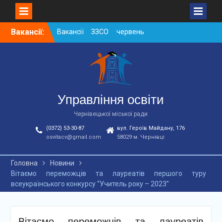
Skip
Вакансії:
Вакансії ЗЗСО червень
to
2026
content
Вакансії у ЗДО та
дошкільних підрозділах
ЗЗСО станом на
01.08.2026 р.
Вакансії ЗЗСО серпень
Управління освіти
2026
Чернівецької міської ради
(0372) 53-30-87
вул. Героїв Майдану, 176
osvitacv@gmail.com
58029 м. Чернівці
Головна
Новини
Вітаємо переможців та лауреатів першого туру
всеукраїнського конкурсу “Учитель року – 2023”
Вітаємо переможців та лауреатів