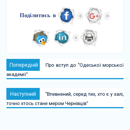
Поділитись в
0
0
0
Навігація
Попередній:
Попередній
Про вступ до “Одеської морської
записів
академії”
Наступний:
Наступний
“Впевнений, серед тих, хто є у залі,
точно хтось стане мером Чернівців”