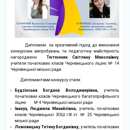
Дипломом за креативний підхід до виконання
конкурсних випробувань та педагогічну майстерність
нагороджено
Тютюнник Світлану Миколаївну
,
учителя початкових класів Чернівецького ліцею № 14
Чернівецької міської ради.
Дипломантами конкурсу стали:
Будзінська Богдана Володимирівна,
учитель
початкових класів Чернівецького багатопрофільного
ліцею № 4 Чернівецької міської ради
Івануц Людмила Михайлівна,
учитель початкових
класів Чернівецької ЗОШ І-ІІІ ст. № 25 Чернівецької
міської ради
Ломовацьку Тетяну Богданівну,
учитель початкових