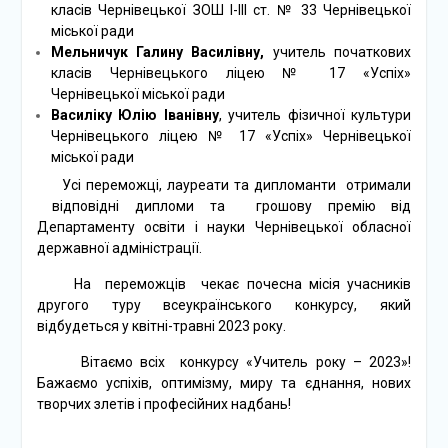
класів Чернівецької ЗОШ І-ІІІ ст. № 33 Чернівецької
міської ради
Мельничук Галину Василівну,
учитель початкових
класів Чернівецького ліцею № 17 «Успіх»
Чернівецької міської ради
Василіку Юлію Іванівну
, учитель фізичної культури
Чернівецького ліцею № 17 «Успіх» Чернівецької
міської ради
Усі переможці, лауреати та дипломанти отримали
відповідні дипломи та грошову премію від
Департаменту освіти і науки Чернівецької обласної
державної адміністрації.
На переможців чекає почесна місія учасників
другого туру всеукраїнського конкурсу, який
відбудеться у квітні-травні 2023 року.
Вітаємо всіх конкурсу «Учитель року – 2023»!
Бажаємо успіхів, оптимізму, миру та єднання, нових
творчих злетів і професійних надбань!