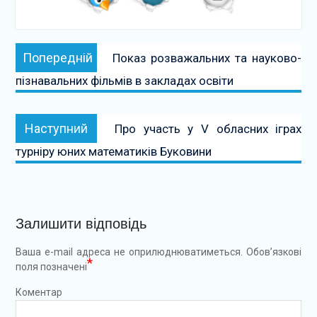
Навігація
Попередній:
Попередній
Показ розважальних та науково-
записів
пізнавальних фільмів в закладах освіти
Наступний:
Наступний
Про участь у V обласних іграх
турніру юних математиків Буковини
Залишити відповідь
Ваша e-mail адреса не оприлюднюватиметься.
Обов’язкові
*
поля позначені
Коментар