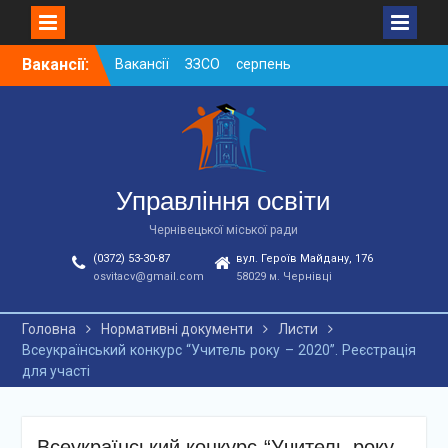
Skip
Вакансії:
Вакансії ЗЗСО серпень
to
2026
content
Вакансії ЗЗСО червень
2026
Вакансії у ЗДО та
дошкільних підрозділах
ЗЗСО станом на
Управління освіти
01.08.2026 р.
Чернівецької міської ради
(0372) 53-30-87
вул. Героїв Майдану, 176
osvitacv@gmail.com
58029 м. Чернівці
Головна
Нормативні документи
Листи
Всеукраїнський конкурс “Учитель року – 2020”. Реєстрація
для участі
Всеукраїнський конкурс “Учитель року –