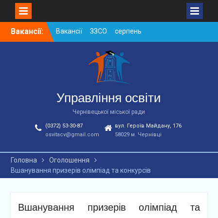
Skip
Вакансії:
Вакансії ЗЗСО серпень
to
2026
content
Вакансії ЗЗСО червень
2026
Вакансії у ЗДО та
дошкільних підрозділах
ЗЗСО станом на
Управління освіти
01.08.2026 р.
Чернівецької міської ради
(0372) 53-30-87
вул. Героїв Майдану, 176
osvitacv@gmail.com
58029 м. Чернівці
Головна
Оголошення
Вшанування призерів олімпіад та конкурсів
Вшанування призерів олімпіад та