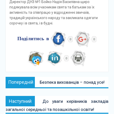
Директор ДНЗ №1 Бойко Надія Василівна щиро
подякувала всім учасникам свята та батькам за їх
активність та співпрацю у відродженні звичаїв,
традицій українського народу та закликала одягати
сорочку і в свята, і в будні.
Поділитись в
0
0
0
Навігація
Попередній:
Попередній
Безпека вихованців – понад усе!
записів
Наступний:
Наступний
До уваги керівників закладів
загальної середньої та позашкільної освіти!