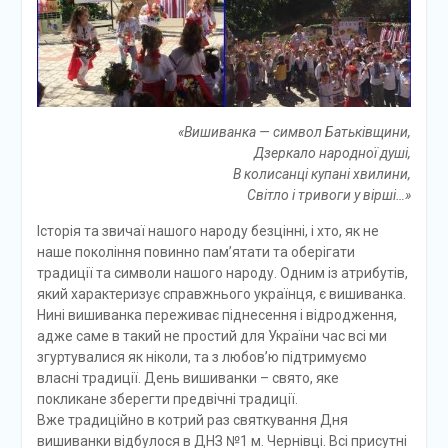
«Вишиванка — символ Батьківщини,
Дзеркало народної душі,
В колисанці купані хвилини,
Світло і тривоги у вірші…»
Історія та звичаї нашого народу безцінні, і хто, як не
наше покоління повинно пам’ятати та оберігати
традиції та символи нашого народу. Одним із атрибутів,
який характеризує справжнього українця, є вишиванка.
Нині вишиванка переживає піднесення і відродження,
адже саме в такий не простий для України час всі ми
згуртувалися як ніколи, та з любов’ю підтримуємо
власні традиції. День вишиванки – свято, яке
покликане зберегти предвічні традиції.
Вже традиційно в котрий раз святкування Дня
вишиванки відбулося в ДНЗ №1 м. Чернівці. Всі присутні