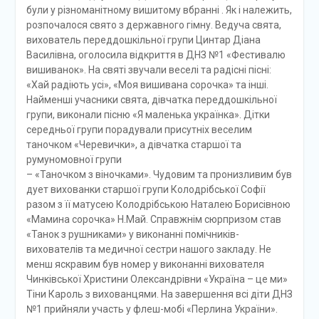
були у різноманітному вишитому вбранні . Як і належить,
розпочалося свято з державного гімну. Ведуча свята,
вихователь переддошкільної групи Цинтар Діана
Василівна, оголосила відкриття в ДНЗ №1 «Фестивалю
вишиванок». На святі звучали веселі та радісні пісні:
«Хай радіють усі», «Моя вишивана сорочка» та інші.
Найменші учасники свята, дівчатка переддошкільної
групи, виконали пісню «Я маленька українка». Дітки
середньої групи порадували присутніх веселим
таночком «Черевички», а дівчатка старшої та
румуномовної групи
– «Таночком з віночками». Чудовим та пронизливим був
дует вихованки старшої групи Колодрібської Софії
разом з її матусею Колодрібською Наталею Борисівною
«Мамина сорочка» Н.Май. Справжнім сюрпризом став
«Танок з рушниками» у виконанні помічників-
вихователів та медичної сестри нашого закладу. Не
менш яскравим був номер у виконанні вихователя
Чинківської Христини Олександрівни «Україна – це ми»
Тіни Кароль з вихованцями. На завершення всі діти ДНЗ
№1 прийняли участь у флеш-мобі «Перлина України».