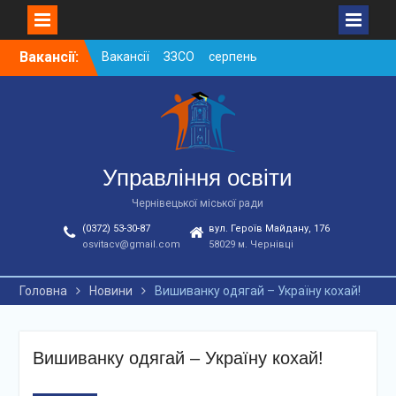
Skip
Вакансії:
Вакансії ЗЗСО серпень
to
2026
content
Вакансії ЗЗСО червень
2026
Вакансії у ЗДО та
дошкільних підрозділах
ЗЗСО станом на
Управління освіти
01.08.2026 р.
Чернівецької міської ради
(0372) 53-30-87
вул. Героїв Майдану, 176
osvitacv@gmail.com
58029 м. Чернівці
Головна
Новини
Вишиванку одягай – Україну кохай!
Вишиванку одягай – Україну кохай!