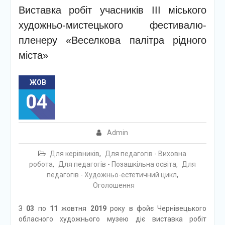
Виставка робіт учасників ІІІ міського
художньо-мистецького фестивалю-
пленеру «Веселкова палітра рідного
міста»
ЖОВ
04
Admin
Для керівників
,
Для педагогів - Виховна
робота
,
Для педагогів - Позашкільна освіта
,
Для
педагогів - Художньо-естетичний цикл
,
Оголошення
З
03
по
11
жовтня
2019
року в фойє Чернівецького
обласного художнього музею діє виставка робіт