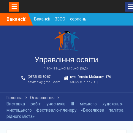
Skip
Вакансії:
Вакансії ЗЗСО серпень
to
2026
content
Вакансії ЗЗСО червень
2026
Вакансії у ЗДО та
дошкільних підрозділах
ЗЗСО станом на
Управління освіти
01.08.2026 р.
Чернівецької міської ради
(0372) 53-30-87
вул. Героїв Майдану, 176
osvitacv@gmail.com
58029 м. Чернівці
Головна
Оголошення
Виставка робіт учасників ІІІ міського художньо-
мистецького фестивалю-пленеру «Веселкова палітра
рідного міста»