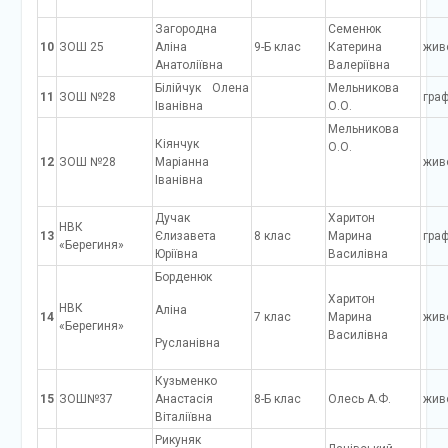
Загородна
Семенюк
10
ЗОШ 25
Аліна
9-Б клас
Катерина
жив
Анатоліївна
Валеріївна
Білійчук Олена
Мельникова
11
ЗОШ №28
граф
Іванівна
О.О.
Мельникова
Кіянчук
О.О.
12
ЗОШ №28
Маріанна
жив
Іванівна
Дучак
Харитон
НВК
13
Єлизавета
8 клас
Марина
граф
«Берегиня»
Юріївна
Василівна
Борденюк
Харитон
НВК
Аліна
14
7 клас
Марина
жив
«Берегиня»
Василівна
Русланівна
Кузьменко
15
ЗОШ№37
Анастасія
8-Б клас
Олесь А.Ф.
жив
Віталіївна
Рикуняк