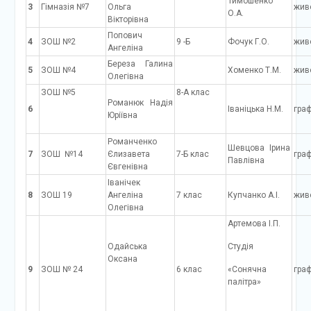
Тимошенко
3
Гімназія №7
Ольга
жив
О.А.
Вікторівна
Попович
4
ЗОШ №2
9 -Б
Фочук Г.О.
жив
Ангеліна
Береза Галина
5
ЗОШ №4
Хоменко Т.М.
жив
Олегівна
ЗОШ №5
8-А клас
Романюк Надія
6
Іваніцька Н.М.
граф
Юріївна
Романченко
Шевцова Ірина
7
ЗОШ №14
Єлизавета
7-Б клас
граф
Павлівна
Євгенівна
Іванічек
8
ЗОШ 19
Ангеліна
7 клас
Купчанко А.І.
жив
Олегівна
Артемова І.П.
Одайська
Студія
Оксана
9
ЗОШ № 24
6 клас
«Сонячна
граф
палітра»