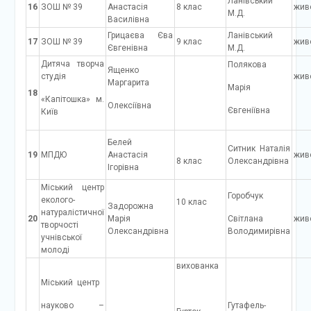
Ланівський
16
ЗОШ № 39
Анастасія
8 клас
жив
М.Д.
Василівна
Грицаєва Єва
Ланівський
17
ЗОШ № 39
9 клас
жив
Євгенівна
М.Д.
Дитяча творча
Полякова
Ященко
студія
жив
Маргарита
Марія
18
«Капітошка» м.
Олексіївна
Євгеніївна
Київ
Белей
Ситник Наталія
19
МПДЮ
Анастасія
жив
8 клас
Олександрівна
Ігорівна
Міський центр
Горобчук
еколого-
10 клас
Задорожна
натуралістичної
20
Марія
Світлана
жив
творчості
Олександрівна
Володимирівна
учнівської
молоді
вихованка
Міський центр
науково –
Гутафель-