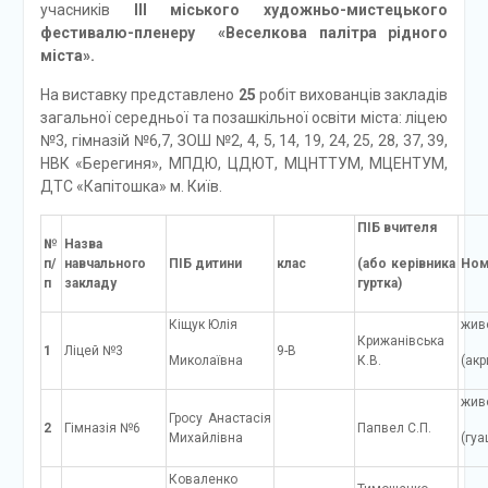
учасників
ІІІ міського художньо-мистецького
фестивалю-пленеру «Веселкова палітра рідного
міста».
На виставку представлено
25
робіт вихованців закладів
загальної середньої та позашкільної освіти міста: ліцею
№3, гімназій №6,7, ЗОШ №2, 4, 5, 14, 19, 24, 25, 28, 37, 39,
НВК «Берегиня», МПДЮ, ЦДЮТ, МЦНТТУМ, МЦЕНТУМ,
ДТС «Капітошка» м. Київ.
ПІБ вчителя
№
Назва
п/
навчального
ПІБ дитини
клас
(або керівника
Ном
п
закладу
гуртка)
Кіщук Юлія
жив
Крижанівська
1
Ліцей №3
9-В
Миколаївна
К.В.
(акр
жив
Гросу Анастасія
2
Гімназія №6
Папвел С.П.
Михайлівна
(гуа
Коваленко