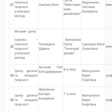
Гурток
технічної
Мартиненко
21
Онисько Юлія
“Майстерня
жив
творчості
Світлана
юних
учнівської
Валеріївна
дизайнерів”
молоді
Міський центр
науково –
Вихованка
технічної
Ткачищина
Гурток
Одінцова Аліна
22
жив
творчості
Дарина
“Технічний
Олексіївна
учнівської
дизайн”
молоді
Антонов Гліб
8- в клас
Центр дитячої
Манчуленко
Володимирович
24
та юнацької
Марія
граф
творчості
Георгіївна
Фратавчан
Вікторія
7- а клас
Центр дитячої
Манчуленко
Валеріївна
25
та юнацької
Марія
граф
творчості
Георгіївна