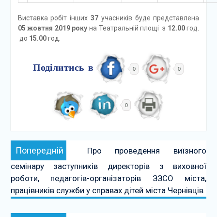
Виставка робіт інших
37
учасників буде представлена
05 жовтня 2019 року
на Театральній площі з
12.00
год.
до
15.00
год.
Поділитись в
0
0
0
Навігація
Попередній:
Попередній
Про проведення виїзного
записів
семінару заступників директорів з виховної
роботи, педагогів-організаторів ЗЗСО міста,
працівників служби у справах дітей міста Чернівців