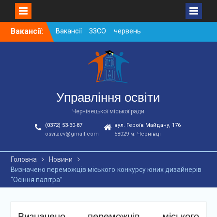
Skip
Вакансії:
Вакансії ЗЗСО червень
to
2026
content
Вакансії у ЗДО та
дошкільних підрозділах
ЗЗСО станом на
01.08.2026 р.
Вакансії ЗЗСО серпень
Управління освіти
2026
Чернівецької міської ради
(0372) 53-30-87
вул. Героїв Майдану, 176
osvitacv@gmail.com
58029 м. Чернівці
Головна
Новини
Визначено переможців міського конкурсу юних дизайнерів
“Осіння палітра”
Визначено переможців міського