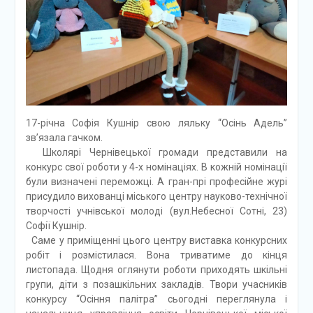
17-річна Софія Кушнір свою ляльку “Осінь Адель”
зв’язала гачком.
Школярі Чернівецької громади представили на
конкурс свої роботи у 4-х номінаціях. В кожній номінації
були визначені переможці. А гран-прі професійне журі
присудило вихованці міського центру науково-технічної
творчості учнівської молоді (вул.Небесної Сотні, 23)
Софії Кушнір.
Саме у приміщенні цього центру виставка конкурсних
робіт і розмістилася. Вона триватиме до кінця
листопада. Щодня оглянути роботи приходять шкільні
групи, діти з позашкільних закладів. Твори учасників
конкурсу “Осіння палітра” сьогодні переглянула і