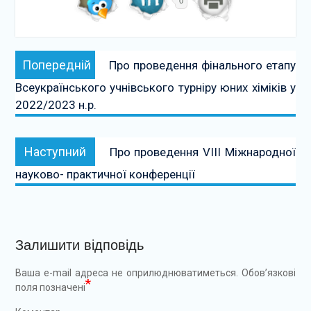
0
Навігація
Попередній:
Попередній
Про проведення фінального етапу
записів
Всеукраїнського учнівського турніру юних хіміків у
2022/2023 н.р.
Наступний:
Наступний
Про проведення VIII Міжнародної
науково- практичної конференції
Залишити відповідь
Ваша e-mail адреса не оприлюднюватиметься.
Обов’язкові
*
поля позначені