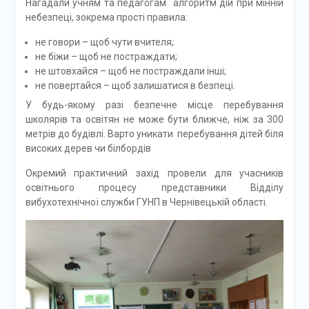
Нагадали учням та педагогам алгоритм дій при мінній
небезпеці, зокрема прості правила:
не говори – щоб чути вчителя;
не біжи – щоб не постраждати;
не штовхайся – щоб не постраждали інші;
не повертайся – щоб залишатися в безпеці.
У будь-якому разі безпечне місце перебування
школярів та освітян не може бути ближче, ніж за 300
метрів до будівлі. Варто уникати перебування дітей біля
високих дерев чи білбордів
Окремий практичний захід провели для учасників
освітнього процесу представники Відділу
вибухотехнічної служби ГУНП в Чернівецькій області.