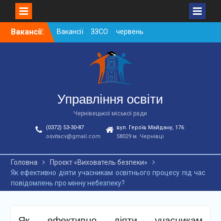
Skip
Вакансії:
Вакансії ЗЗСО червень
to
2026
content
Вакансії у ЗДО та
дошкільних підрозділах
ЗЗСО станом на
01.08.2026 р.
Вакансії ЗЗСО серпень
Управління освіти
2026
Чернівецької міської ради
(0372) 53-30-87
вул. Героїв Майдану, 176
osvitacv@gmail.com
58029 м. Чернівці
Головна
Проєкт «Вихователь безпеки»
Як ефективно діяти учасникам освітнього процесу під час
повідомлень про мінну небезпеку?
Як ефективно діяти учасникам