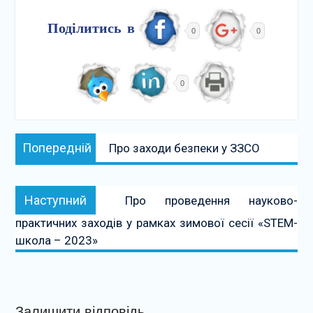
Поділитись в
0
0
0
Навігація
Попередній:
Попередній
Про заходи безпеки у ЗЗСО
записів
Наступний:
Наступний
Про проведення науково-
практичних заходів у рамках зимової сесії «STEM-
школа – 2023»
Залишити відповідь