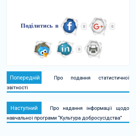
Поділитись в
0
0
0
Навігація
Попередній:
Попередній
Про подання статистичної
записів
звітності
Наступний:
Наступний
Про надання інформації щодо
навчальної програми “Культура добросусідства”