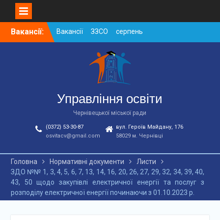
Вакансії ЗЗСО серпень
2026
Skip
Вакансії:
Вакансії ЗЗСО червень
to
2026
content
Вакансії у ЗДО та
дошкільних підрозділах
ЗЗСО станом на
01.08.2026 р.
Управління освіти
Чернівецької міської ради
(0372) 53-30-87
вул. Героїв Майдану, 176
osvitacv@gmail.com
58029 м. Чернівці
Головна
Нормативні документи
Листи
ЗДО №№ 1, 3, 4, 5, 6, 7, 13, 14, 16, 20, 26, 27, 29, 32, 34, 39, 40,
43, 50 щодо закупівлі електричної енергії та послуг з
розподілу електричної енергії починаючи з 01.10.2023 р.