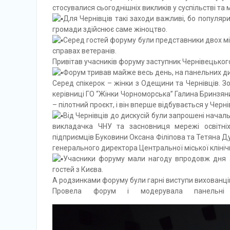
стосувалися сьогоднішніх викликів у суспільстві та 
Для Чернівців такі заходи важливі, бо популяри
громади здійснює саме жіноцтво.
Серед гостей форуму були представники двох міні
справах ветеранів.
Привітав учасників форуму заступник Чернівецького
Форум тривав майже весь день, на панельних дис
Серед спікерок – жінки з Одещини та Чернівців. З
керівниці ГО “Жінки Чорноморська” Галина Бринзян
– пілотний проєкт, і він вперше відбувається у Черні
Від Чернівців до дискусій були запрошені началь
викладачка ЧНУ та засновниця мережі освітніх
підприємців Буковини Оксана Філіпова та Тетяна Д
генерального директора Центральної міської клінічн
Учасники форуму мали нагоду впродовж дня а
гостей з Києва.
А родзинками форуму були гарні виступи вихованці
Провела форум і модерувала панельні 