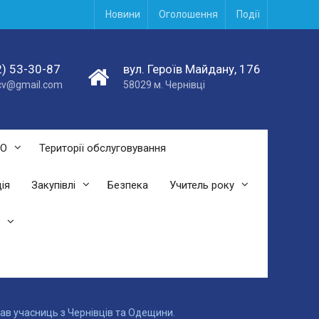
Новини
Оголошення
Події
) 53-30-87
вул. Героїв Майдану, 176
acv@gmail.com
58029 м. Чернівці
СО
Території обслуговування
ія
Закупівлі
Безпека
Учитель року
нав учасниць з Чернівців та Одещини.