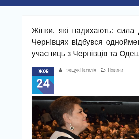
Жінки, які надихають: сила 
Чернівцях відбувся однойме
учасниць з Чернівців та Оде
Фещук Наталія
Новини
ЖОВ
24