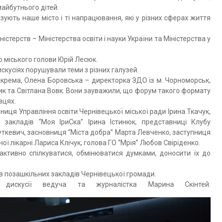
майбутнього дітей.
зують наше місто і ті напрацювання, які у різних сферах життя
стерств – Міністерства освіти і науки України та Міністерства у
 міського голови Юрій Лесюк.
кусіях порушували теми з різних галузей.
окрема, Олена Боровська – директорка ЗДО із м. Чорноморськ,
ик та Світлана Вовк. Вони зауважили, що форум такого формату
вцях.
ниця Управління освіти Чернівецької міської ради Ірина Ткачук,
 закладів “Моя ІриСка” Ірина Істинюк, представниці Клубу
уткевич, засновниця “Міста добра” Марта Левченко, заступниця
ої лікарні Лариса Клічук, голова ГО “Мрія” Любов Свіріденко.
ктивно спілкуватися, обмінюватися думками, доносити їх до
в позашкільних закладів Чернівецької громади.
дискусії ведуча та журналістка Марина Скінтей.