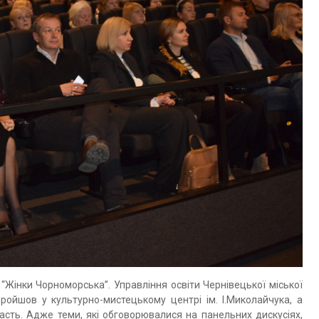
 “Жінки Чорноморська”. Управління освіти Чернівецької міської
ойшов у культурно-мистецькому центрі ім. І.Миколайчука, а
асть. Адже теми, які обговорювалися на панельних дискусіях,