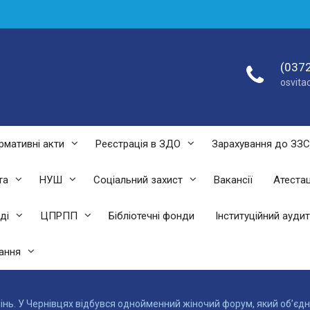
(0372
osvit
рмативні акти
Реєстрація в ЗДО
Зарахування до ЗЗ
та
НУШ
Соціальний захист
Вакансії
Атестац
ді
ЦПРПП
Бібліотечні фонди
Інституційний аудит
ання
лінь. У Чернівцях відбувся однойменний жіночий форум, який об’єд