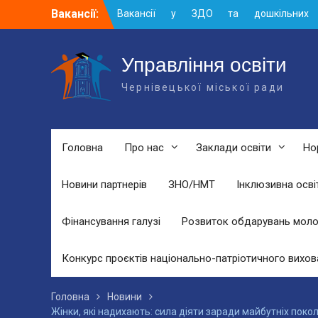
Skip
Вакансії:
Вакансії у ЗДО та дошкільних
to
підрозділах ЗЗСО станом на 01.08.2026
content
р.
Вакансії ЗЗСО серпень 2026
Управління освіти
Вакансії ЗЗСО червень 2026
Чернівецької міської ради
Головна
Про нас
Заклади освіти
Но
Новини партнерів
ЗНО/НМТ
Інклюзивна осві
Фінансування галузі
Розвиток обдарувань моло
Конкурс проєктів національно-патріотичного вихов
Головна
Новини
Жінки, які надихають: сила діяти заради майбутніх поко