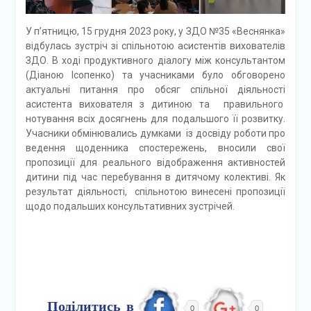
У п’ятницю, 15 грудня 2023 року, у ЗДО №35 «Веснянка»
відбулась зустріч зі спільнотою асистентів вихователів
ЗДО. В ході продуктивного діалогу між консультантом
(Діаною Ісопенко) та учасниками було обговорено
актуальні питання про обсяг спільної діяльності
асистента вихователя з дитиною та правильного
нотування всіх досягнень для подальшого її розвитку.
Учасники обмінювались думками із досвіду роботи про
ведення щоденника спостережень, вносили свої
пропозиції для реального відображення активностей
дитини під час перебування в дитячому колективі. Як
результат діяльності, спільнотою винесені пропозиції
щодо подальших консультативних зустрічей.
Поділитись в
0
0