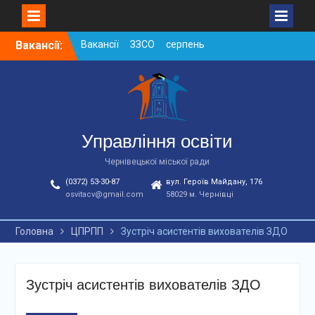
Вакансії ЗЗСО серпень
Skip
2026
Вакансії:
to
Вакансії ЗЗСО червень
content
2026
Вакансії у ЗДО та
дошкільних підрозділах
ЗЗСО станом на
01.08.2026 р.
Управління освіти
Чернівецької міської ради
(0372) 53-30-87
вул. Героїв Майдану, 176
osvitacv@gmail.com
58029 м. Чернівці
Головна
ЦПРПП
Зустріч асистентів вихователів ЗДО
Зустріч асистентів вихователів ЗДО