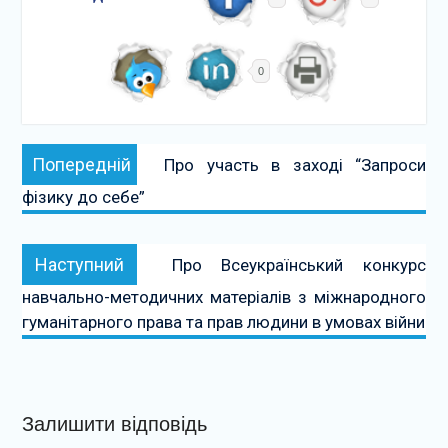
0
Навігація
Попередній:
Попередній
Про участь в заході “Запроси
записів
фізику до себе”
Наступний:
Наступний
Про Всеукраїнський конкурс
навчально-методичних матеріалів з міжнародного
гуманітарного права та прав людини в умовах війни
Залишити відповідь