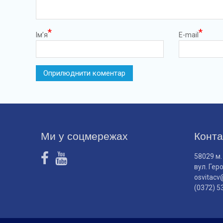
*
*
Ім’я
E-mail
Ми у соцмережах
Конта
58029 м.
вул. Гер
osvitacv
(0372) 5