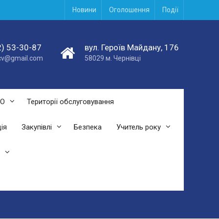
Новини
Оголошення
Події
) 53-30-87
вул. Героїв Майдану, 176
acv@gmail.com
58029 м. Чернівці
СО
Території обслуговування
ія
Закупівлі
Безпека
Учитель року