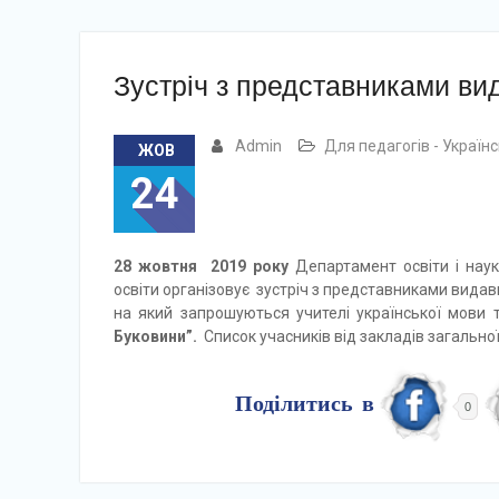
Зустріч з представниками ви
Admin
Для педагогів - Україн
ЖОВ
24
28 жовтня 2019 року
Департамент освіти і науки
освіти організовує зустріч з представниками видав
на який запрошуються учителі української мови 
Буковини”.
Список учасників від закладів загально
Поділитись в
0