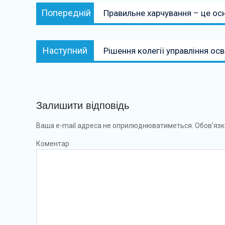
Навігація
Попередній:
Попередній
Правильне харчування – це осн
записів
Наступний:
Наступний
Рішення колегії управління осв
Залишити відповідь
Ваша e-mail адреса не оприлюднюватиметься.
Обов’язк
Коментар