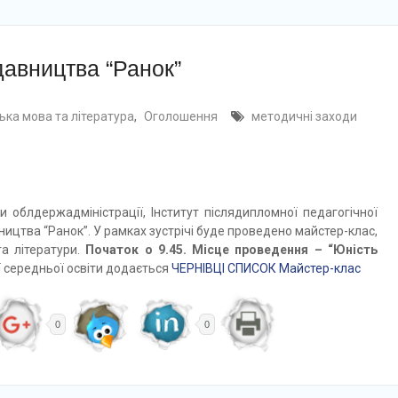
давництва “Ранок”
ська мова та література
,
Оголошення
методичні заходи
 облдержадміністрації, Інститут післядипломної педагогічної
ництва “Ранок”. У рамках зустрічі буде проведено майстер-клас,
та літератури.
Початок о 9.45. Місце проведення – “Юність
ї середньої освіти додається
ЧЕРНІВЦІ СПИСОК Майстер-клас
0
0