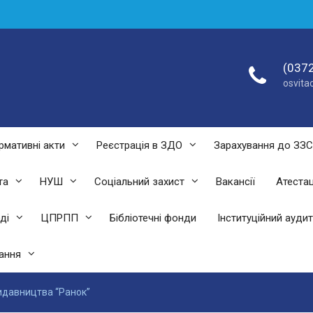
(0372
osvit
рмативні акти
Реєстрація в ЗДО
Зарахування до ЗЗ
та
НУШ
Соціальний захист
Вакансії
Атестац
ді
ЦПРПП
Бібліотечні фонди
Інституційний аудит
ання
идавництва “Ранок”