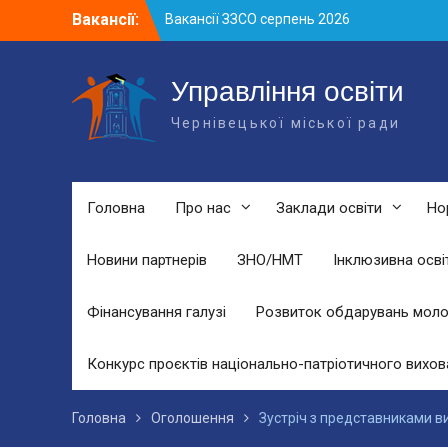
Skip
Вакансії:
Вакансії ЗЗСО серпень 2026
to
Вакансії ЗЗСО червень 2026
content
Вакансії у ЗДО та дошкільних
підрозділах ЗЗСО станом на 01.08.2026
Управління освіти
р.
Чернівецької міської ради
Головна
Про нас
Заклади освіти
Но
Новини партнерів
ЗНО/НМТ
Інклюзивна осві
Фінансування галузі
Розвиток обдарувань моло
Конкурс проєктів національно-патріотичного вихов
Головна
Оголошення
Зустріч з представниками в