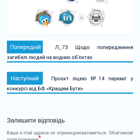
0
Навігація
Попередній:
Попередній
Л_73 Щодо попередження
записів
загибелі людей на водних об’єктах
Наступний:
Наступний
Проєкт ліцею №14 переміг у
конкурсі від БФ «Кращим Бути»
Залишити відповідь
Ваша e-mail адреса не оприлюднюватиметься.
Обов’язкові
*
поля позначені