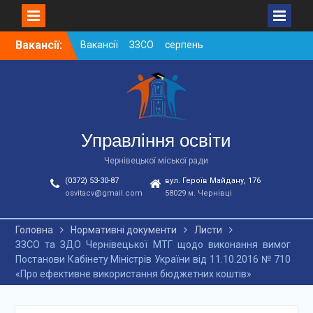
Skip
Вакансії:
Вакансії ЗЗСО серпень
to
2026
content
Вакансії ЗЗСО червень
2026
Вакансії у ЗДО та
дошкільних підрозділах
ЗЗСО станом на
Управління освіти
01.08.2026 р.
Чернівецької міської ради
(0372) 53-30-87
вул. Героїв Майдану, 176
osvitacv@gmail.com
58029 м. Чернівці
Головна
Нормативні документи
Листи
ЗЗСО та ЗДО Чернівецької МТГ щодо виконання вимог
Постанови Кабінету Міністрів України від 11.10.2016 № 710
«Про ефективне використання бюджетних коштів»