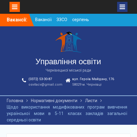
Skip
Вакансії:
Вакансії ЗЗСО серпень
to
2026
content
Вакансії ЗЗСО червень
2026
Вакансії у ЗДО та
дошкільних підрозділах
ЗЗСО станом на
Управління освіти
01.08.2026 р.
Чернівецької міської ради
(0372) 53-30-87
вул. Героїв Майдану, 176
osvitacv@gmail.com
58029 м. Чернівці
Головна
Нормативні документи
Листи
Щодо використання модифікованих програм вивчення
української мови в 5-11 класах закладів загальної
середньої освіти