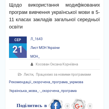
Щодо використання модифікованих
програм вивчення української мови в 5-
11 класах закладів загальної середньої
освіти
Л_1643
СЕР
21
Лист МОН України
МОН_
Косован Оксана Корніївна
Листи
,
Працюємо за новими програмами
Рекомендації_скорочена_програма_укрмова
У
країнська_мова_-_скорочена_програма
Поділитись в
0
0