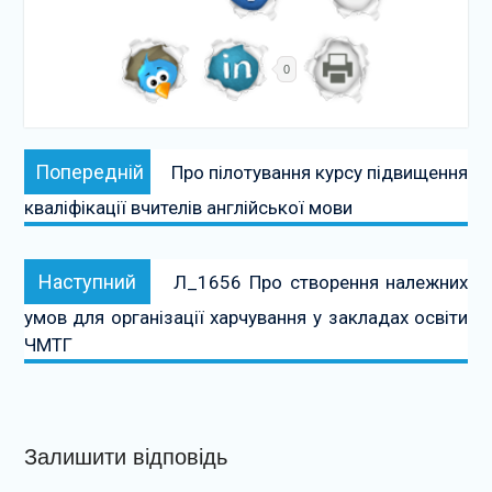
0
Навігація
Попередній:
Попередній
Про пілотування курсу підвищення
записів
кваліфікації вчителів англійської мови
Наступний:
Наступний
Л_1656 Про створення належних
умов для організації харчування у закладах освіти
ЧМТГ
Залишити відповідь