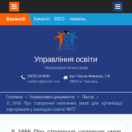
Skip
Вакансії:
Вакансії ЗЗСО червень
to
2026
content
Вакансії у ЗДО та
дошкільних підрозділах
ЗЗСО станом на
01.08.2026 р.
Вакансії ЗЗСО серпень
Управління освіти
2026
Чернівецької міської ради
(0372) 53-30-87
вул. Героїв Майдану, 176
osvitacv@gmail.com
58029 м. Чернівці
Головна
Нормативні документи
Листи
Л_1656 Про створення належних умов для організації
харчування у закладах освіти ЧМТГ
Л_1656 Про створення належних умов