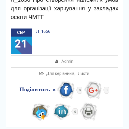
для організації харчування у закладах
освіти ЧМТГ
Л_1656
СЕР
21
Admin
Для керівників
,
Листи
Поділитись в
0
0
0