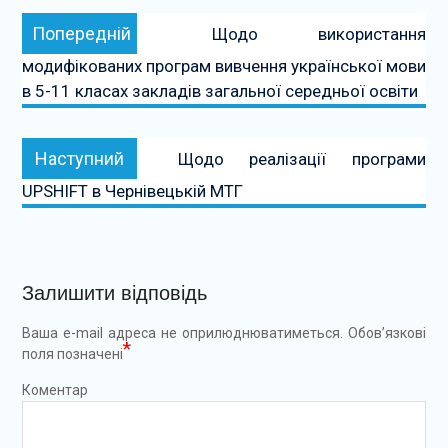
Навігація
Попередній:
Попередній
Щодо використання
записів
модифікованих програм вивчення української мови
в 5-11 класах закладів загальної середньої освіти
Наступний:
Наступний
Щодо реалізації програми
UPSHIFT в Чернівецькій МТГ
Залишити відповідь
Ваша e-mail адреса не оприлюднюватиметься.
Обов’язкові
*
поля позначені
Коментар