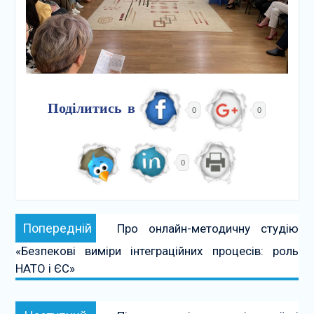
Поділитись в
0
0
0
Навігація
Попередній:
Попередній
Про онлайн-методичну студію
записів
«Безпекові виміри інтеграційних процесів: роль
НАТО і ЄС»
Наступний: