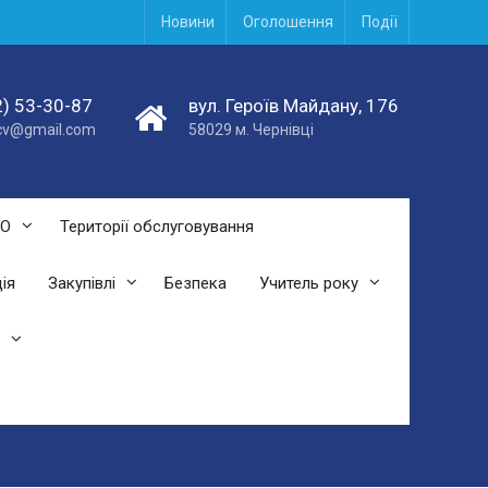
Новини
Оголошення
Події
) 53-30-87
вул. Героїв Майдану, 176
acv@gmail.com
58029 м. Чернівці
СО
Території обслуговування
ія
Закупівлі
Безпека
Учитель року