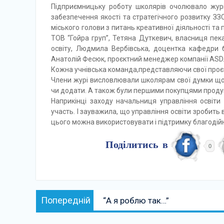
Підприємницьку роботу школярів очолювало журі
забезпечення якості та стратегічного розвитку ЗЗ
міського голови з питань креативної діяльності та 
ТОВ “Гойра груп”, Тетяна Дуткевич, власниця пека
освіту, Людмила Вербівська, доцентка кафедри 
Анатолій Фесюк, проєктний менеджер компанії ASD
Кожна учнівська команда,представляючи свої проєк
Члени журі висловлювали школярам свої думки щодо
чи додати. А також були першими покупцями продук
Наприкінці заходу начальниця управління освіти
участь. І зауважила, що управління освіти зробить 
цього можна використовувати і підтримку благодій
Поділитись в
0
Навігація
Попередній:
Попередній
“А я роблю так…”
записів