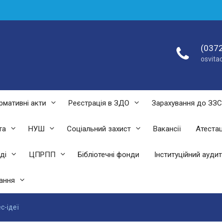
(0372
osvit
рмативні акти
Реєстрація в ЗДО
Зарахування до ЗЗ
та
НУШ
Соціальний захист
Вакансії
Атестац
ді
ЦПРПП
Бібліотечні фонди
Інституційний аудит
ання
с-ідеї