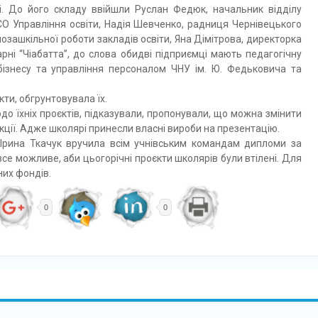
. До його складу ввійшли Руслан Федюк, начальник відділу
СО Управління освіти, Надія Шевченко, радниця Чернівецького
позашкільної роботи закладів освіти, Яна Дімітрова, директорка
рні “Чіабатта”, до слова обидві підприємці мають педагогічну
бізнесу та управління персоналом ЧНУ ім. Ю. Федьковича та
.
ти, обгрунтовувала їх.
 їхніх проєктів, підказували, пропонували, що можна змінити
ції. Адже школярі принесли власні вироби на презентацію.
 Ірина Ткачук вручила всім учнівським командам дипломи за
все можливе, аби цьогорічні проєкти школярів були втілені. Для
них фондів.
0
0