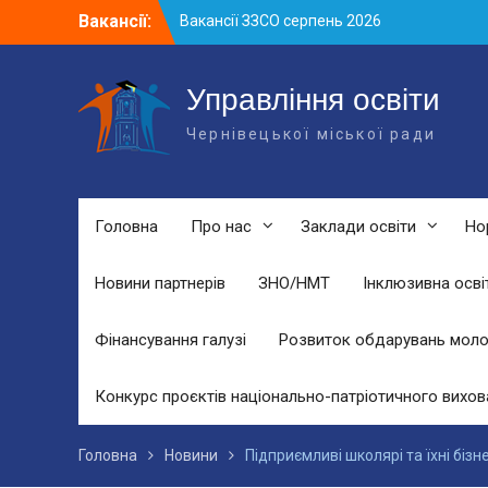
Skip
Вакансії:
Вакансії ЗЗСО серпень 2026
to
Вакансії ЗЗСО червень 2026
content
Вакансії у ЗДО та дошкільних
підрозділах ЗЗСО станом на 01.08.2026
Управління освіти
р.
Чернівецької міської ради
Головна
Про нас
Заклади освіти
Но
Новини партнерів
ЗНО/НМТ
Інклюзивна осві
Фінансування галузі
Розвиток обдарувань моло
Конкурс проєктів національно-патріотичного вихов
Головна
Новини
Підприємливі школярі та їхні бізне