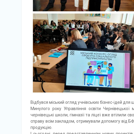
Відбувся міський огляд учнівських бізнес-ідей для 
Минулого року Управління освіти Чернівецької м
чернівецькі школи, гімназії та ліцеї вже втілили св
справу всім закладом, отримували допомогу від БФ
продукцію.
І сьогодні, перед представленням нових проектів