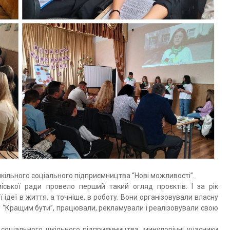
шкільного соціального підприємництва “Нові можливості”.
іської ради провело перший такий огляд проєктів. І за рік
ої ідеї в життя, а точніше, в роботу. Вони організовували власну
 “Кращим бути”, працювали, рекламували і реалізовували свою
 соціального шкільного підприємництва, минулорічні учасники