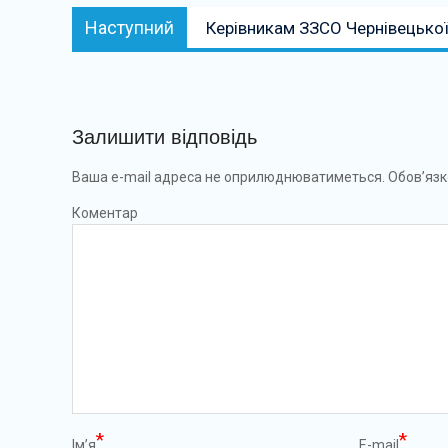
Наступний:
Наступний
Керівникам ЗЗСО Чернівецької 
Залишити відповідь
Ваша e-mail адреса не оприлюднюватиметься.
Обов’язк
Коментар
*
*
Ім’я
E-mail