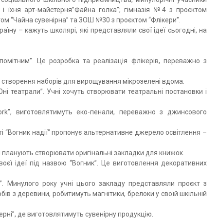
і їхня арт-майстерня”Файна голка”; гімназія №4 з проєктом
том “Чайна сувенірна” та ЗОШ №30 з проєктом “Флікери”.
аїну – кажуть школярі, які представляли свої ідеї сьогодні, на
омітним”. Це розробка та реалізація флікерів, переважно з
Це створення наборів для вирощування мікрозелені вдома.
ні театрали”. Учні хочуть створювати театральні постановки і
k”, виготовлятимуть еко-пенали, переважно з джинсового
ті “Вогник надії” пропонує альтернативне джерело освітлення –
і планують створювати оригінальні закладки для книжок.
воєї ідеї під назвою “Вогник”. Це виготовлення декоративних
 Минулого року учні цього закладу представляли проєкт з
ів з деревини, робитимуть магнітики, брелоки у своїй шкільній
ерні”, де виготовлятимуть сувенірну продукцію.