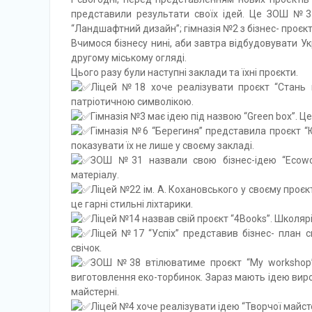
представили результати своїх ідей. Це ЗОШ №3 
“Ландшафтний дизайн”; гімназія №2 з бізнес- проєк
Вчимося бізнесу нині, аби завтра відбудовувати Укр
другому міському огляді.
Цього разу були наступні заклади та їхні проєкти.
Ліцей №18 хоче реалізувати проєкт “Стань п
патріотичною символікою.
Гімназія №3 має ідею під назвою “Green box”. 
Гімназія №6 “Берегиня” представила проєкт “Ю
показувати їх не лише у своєму закладі.
ЗОШ №31 назвали свою бізнес-ідею “Ecowor
матеріалу.
Ліцей №22 ім. А. Кохановського у своєму проєк
це гарні стильні ліхтарики.
Ліцей №14 назвав свій проєкт “4Books”. Школяр
Ліцей №17 “Успіх” представив бізнес- план с
свічок.
ЗОШ №38 втілюватиме проєкт “My workshop”.
виготовлення еко-торбинок. Зараз мають ідею вироб
майстерні.
Ліцей №4 хоче реалізувати ідею “Творчої майст