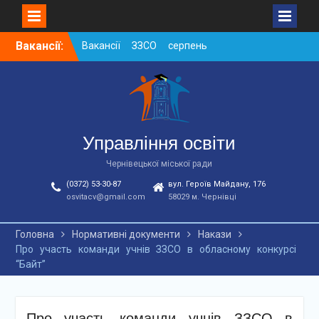
Skip
Вакансії:
Вакансії ЗЗСО серпень
to
2026
content
Вакансії ЗЗСО червень
2026
Вакансії у ЗДО та
дошкільних підрозділах
ЗЗСО станом на
Управління освіти
01.08.2026 р.
Чернівецької міської ради
(0372) 53-30-87
вул. Героїв Майдану, 176
osvitacv@gmail.com
58029 м. Чернівці
Головна
Нормативні документи
Накази
Про участь команди учнів ЗЗСО в обласному конкурсі
“Байт”
Про участь команди учнів ЗЗСО в