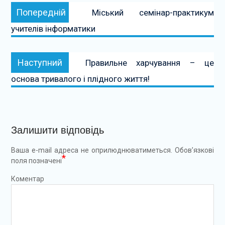
Навігація
Попередній:
Попередній
Міський семінар-практикум
записів
учителів інформатики
Наступний:
Наступний
Правильне харчування – це
основа тривалого і плідного життя!
Залишити відповідь
Ваша e-mail адреса не оприлюднюватиметься.
Обов’язкові
*
поля позначені
Коментар