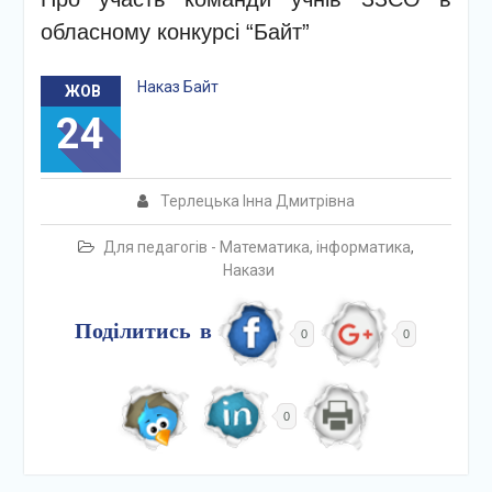
обласному конкурсі “Байт”
Наказ Байт
ЖОВ
24
Терлецька Інна Дмитрівна
Для педагогів - Математика, інформатика
,
Накази
Поділитись в
0
0
0