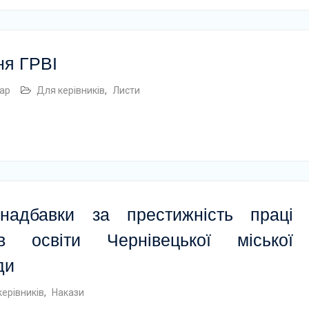
ня ГРВІ
ар
Для керівників
,
Листи
надбавки за престижність праці
ів освіти Чернівецької міської
ди
керівників
,
Накази