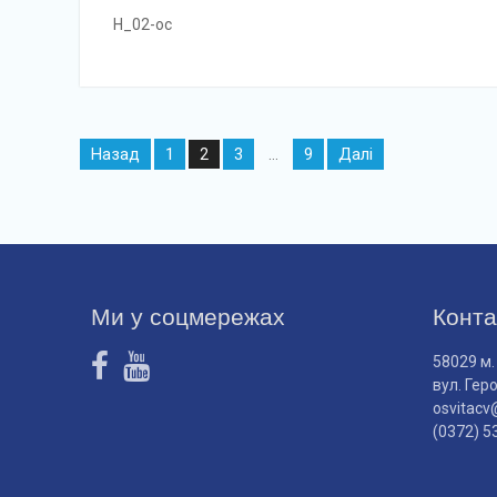
Н_02-ос
Навігація
Назад
1
3
9
Далі
2
…
записів
Ми у соцмережах
Конта
58029 м.
вул. Гер
osvitacv
(0372) 5