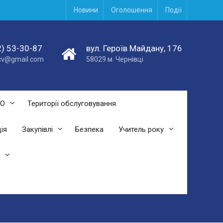
Новини
Оголошення
Події
) 53-30-87
вул. Героїв Майдану, 176
acv@gmail.com
58029 м. Чернівці
СО
Території обслуговування
ія
Закупівлі
Безпека
Учитель року