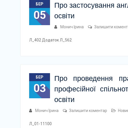
Про застосування анг
БЕР
05
освіти
Монич Ірина
Залишити комент
Л_402 Додаток Л_562
Про проведення пра
БЕР
03
професійної спільнот
освіти
Монич Ірина
Залишити коментар
Нови
Л_01-11100