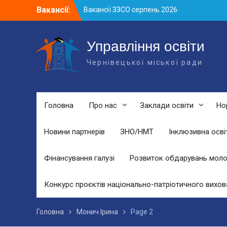
Skip
Вакансії:
Вакансії ЗЗСО серпень 2026
to
Вакансії ЗЗСО червень 2026
content
Вакансії у ЗДО та дошкільних
підрозділах ЗЗСО станом на 01.08.2026
Управління освіти
р.
Чернівецької міської ради
Головна
Про нас
Заклади освіти
Но
Новини партнерів
ЗНО/НМТ
Інклюзивна осві
Фінансування галузі
Розвиток обдарувань моло
Конкурс проєктів національно-патріотичного вихов
Головна
Монич Ірина
Page 2