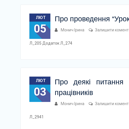
Про проведення “Урок
ЛЮТ
05
Монич Ірина
Залишити комент
Л_205 Додаток Л_274
Про деякі питання п
ЛЮТ
03
працівників
Монич Ірина
Залишити комент
Л_2941