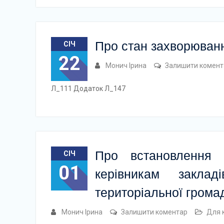
Про стан захворюван
СІЧ
22
Монич Ірина
Залишити комент
Л_111 Додаток Л_147
Про встановлення 
СІЧ
01
керівникам заклад
територіальної грома
Монич Ірина
Залишити коментар
Для 