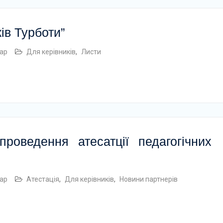
ів Турботи”
ар
Для керівників
,
Листи
роведення атесатції педагогічних
ар
Атестація
,
Для керівників
,
Новини партнерів