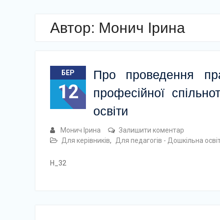
Автор:
Монич Ірина
Про проведення пра
БЕР
12
професійної спільнот
освіти
Монич Ірина
Залишити коментар
Для керівників
,
Для педагогів - Дошкільна осві
Н_32