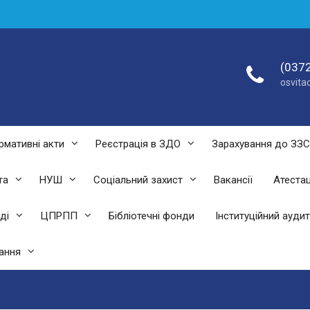
(0372
osvit
рмативні акти
Реєстрація в ЗДО
Зарахування до ЗЗ
та
НУШ
Соціальний захист
Вакансії
Атестац
ді
ЦПРПП
Бібліотечні фонди
Інституційний аудит
ання