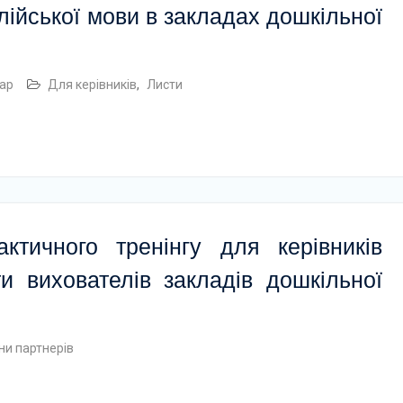
лійської мови в закладах дошкільної
ар
Для керівників
,
Листи
ктичного тренінгу для керівників
и вихователів закладів дошкільної
ни партнерів