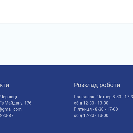
кти
Розклад роботи
 Чернівці
Понеділок - Четвер 8-30 - 17-
оїв Майдану, 176
обід 12-30 - 13-30
@gmail.com
П'ятниця - 8-30 - 17-00
3-30-87
обід 12-30 - 13-00