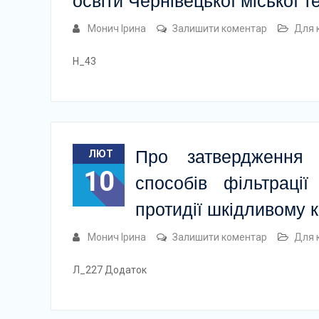
освіти Чернівецької міської 
Монич Ірина
Залишити коментар
Для 
Н_43
Про затвердження
ЛЮТ
10
способів фільтраці
протидії шкідливому к
Монич Ірина
Залишити коментар
Для 
Л_227 Додаток