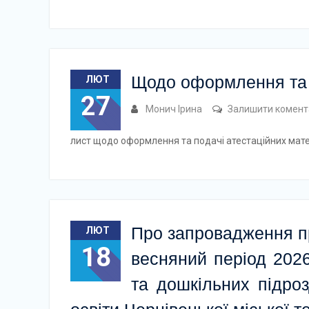
Щодо оформлення та п
ЛЮТ
27
Монич Ірина
Залишити комент
лист щодо оформлення та подачі атестаційних мате
Про запровадження п
ЛЮТ
18
весняний період 2026
та дошкільних підроз